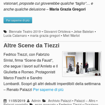
visionari, proposte cui gioverebbe qualche “taglio”… e
anche qualche delusione
–
Maria Grazia Gregori
Per saperne di più
Biennale Teatro 2019
•
Giovanni Ortoleva
•
Jetse Batelan
•
Lucia Calamaro
•
maria grazia gregori
•
Miet Warlot
Altre Scene da Tiezzi
Fedrico Tiezzi, con Fabrizio
Sinisi, firma “Scene da Faust”,
che segue i lavori sull’Amleto e il
Giulietta e Romeo. Protagonisti
Marco Foschi e Sandro
Lombardi. Scopri gli altri debutti imperdibili della settimana
– Renato Palazzi
Per saperne di più
11/05/2019
Admin
Archivio Palazzi
•
Palazzi – Altro
•
Palazzi consiglia
enzo moscato
•
Federico Tiezzi
•
Graziano