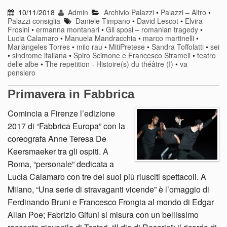
10/11/2018
Admin
Archivio Palazzi
•
Palazzi – Altro
•
Palazzi consiglia
Daniele Timpano
•
David Lescot
•
Elvira
Frosini
•
ermanna montanari
•
Gli sposi – romanian tragedy
•
Lucia Calamaro
•
Manuela Mandracchia
•
marco martinelli
•
Mariàngeles Torres
•
milo rau
•
MitiPretese
•
Sandra Toffolatti
•
sei
•
sindrome italiana
•
Spiro Scimone e Francesco Sframeli
•
teatro
delle albe
•
The repetition - Histoire(s) du théâtre (I)
•
va
pensiero
Primavera in Fabbrica
Comincia a Firenze l’edizione
2017 di “Fabbrica Europa” con la
coreografa Anne Teresa De
Keersmaeker tra gli ospiti. A
Roma, “personale” dedicata a
Lucia Calamaro con tre dei suoi più riusciti spettacoli. A
Milano, “Una serie di stravaganti vicende” è l’omaggio di
Ferdinando Bruni e Francesco Frongia al mondo di Edgar
Allan Poe; Fabrizio Gifuni si misura con un bellissimo