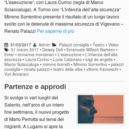
“L’esecuzione”, con Laura Curino (regia di Marco
Sciaccaluga). A Torino con “L’infanzia dell’alta sicurezza”
Mimmo Sorrentino presenta il risultato di un lungo lavoro
svolto con le detenute di massima sicurezza di Vigevano –
Renato Palazzi
Per saperne di più
31/03/2017
Admin
Palazzi consiglia
•
Teatro
•
Video
31 marzo 2017
•
Dewey Dell
•
Emanuele Wiltsch Barbero
•
Enter
•
ermanna montanari
•
L'esecuzione
•
L'infanzia dell'alta
sicurezza
•
Laura Curino
•
Lucia Calamaro
•
luigi de angelis
•
Marco Sciaccaluga
•
mimmo borrelli
•
Mimmo Sorrentino
•
palazzi
consiglia
•
renato palazzi
•
teatro delle albe
•
vittorio franceschi
•
Yuri Ancarani
Partenze e approdi
Si svolge in vari luoghi del
Salento, nell’arco di un intero
fine settimana, il nuovo progetto
di Mario Perrotta sul tema dei
migranti. A Lugano si apre la