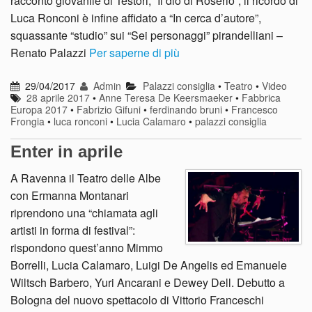
racconto giovanile di Testori, “Il dio di Roserio”; il ricordo di
Luca Ronconi è infine affidato a “In cerca d’autore”,
squassante “studio” sui “Sei personaggi” pirandelliani –
Renato Palazzi
Per saperne di più
29/04/2017
Admin
Palazzi consiglia
•
Teatro
•
Video
28 aprile 2017
•
Anne Teresa De Keersmaeker
•
Fabbrica
Europa 2017
•
Fabrizio Gifuni
•
ferdinando bruni
•
Francesco
Frongia
•
luca ronconi
•
Lucia Calamaro
•
palazzi consiglia
Enter in aprile
A Ravenna il Teatro delle Albe
con Ermanna Montanari
riprendono una “chiamata agli
artisti in forma di festival”:
rispondono quest’anno Mimmo
Borrelli, Lucia Calamaro, Luigi De Angelis ed Emanuele
Wiltsch Barbero, Yuri Ancarani e Dewey Dell. Debutto a
Bologna del nuovo spettacolo di Vittorio Franceschi