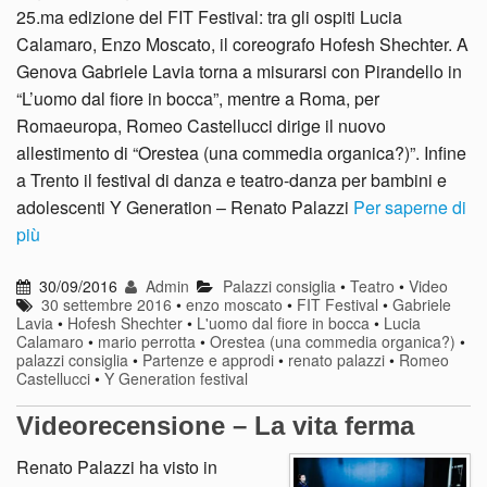
25.ma edizione del FIT Festival: tra gli ospiti Lucia
Calamaro, Enzo Moscato, il coreografo Hofesh Shechter. A
Genova Gabriele Lavia torna a misurarsi con Pirandello in
“L’uomo dal fiore in bocca”, mentre a Roma, per
Romaeuropa, Romeo Castellucci dirige il nuovo
allestimento di “Orestea (una commedia organica?)”. Infine
a Trento il festival di danza e teatro-danza per bambini e
adolescenti Y Generation – Renato Palazzi
Per saperne di
più
30/09/2016
Admin
Palazzi consiglia
•
Teatro
•
Video
30 settembre 2016
•
enzo moscato
•
FIT Festival
•
Gabriele
Lavia
•
Hofesh Shechter
•
L'uomo dal fiore in bocca
•
Lucia
Calamaro
•
mario perrotta
•
Orestea (una commedia organica?)
•
palazzi consiglia
•
Partenze e approdi
•
renato palazzi
•
Romeo
Castellucci
•
Y Generation festival
Videorecensione – La vita ferma
Renato Palazzi ha visto in