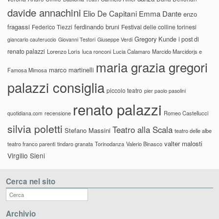
davide annachini
Elio De Capitani
Emma Dante
enzo
fragassi
ferdinando bruni
Federico Tiezzi
Festival delle colline torinesi
Gregory Kunde
i post di
giancarlo cauteruccio
Giovanni Testori
Giuseppe Verdi
renato palazzi
Lorenzo Loris
luca ronconi
Lucia Calamaro
Marcido Marcidorjs e
maria grazia gregori
marco martinelli
Famosa Mimosa
palazzi consiglia
piccolo teatro
pier paolo pasolini
renato palazzi
recensione
Romeo Castellucci
quotidiana.com
silvia poletti
Teatro alla Scala
Stefano Massini
teatro delle albe
valter malosti
teatro franco parenti
tindaro granata
Torinodanza
Valerio Binasco
Virgilio Sieni
Cerca nel sito
Archivio