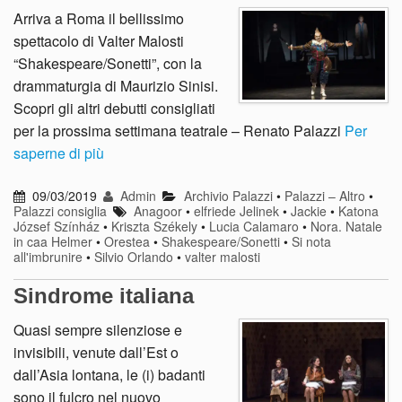
Arriva a Roma il bellissimo
spettacolo di Valter Malosti
“Shakespeare/Sonetti”, con la
drammaturgia di Maurizio Sinisi.
Scopri gli altri debutti consigliati
per la prossima settimana teatrale – Renato Palazzi
Per
saperne di più
09/03/2019
Admin
Archivio Palazzi
•
Palazzi – Altro
•
Palazzi consiglia
Anagoor
•
elfriede Jelinek
•
Jackie
•
Katona
József Színház
•
Kriszta Székely
•
Lucia Calamaro
•
Nora. Natale
in caa Helmer
•
Orestea
•
Shakespeare/Sonetti
•
Si nota
all'imbrunire
•
Silvio Orlando
•
valter malosti
Sindrome italiana
Quasi sempre silenziose e
invisibili, venute dall’Est o
dall’Asia lontana, le (i) badanti
sono il fulcro nel nuovo