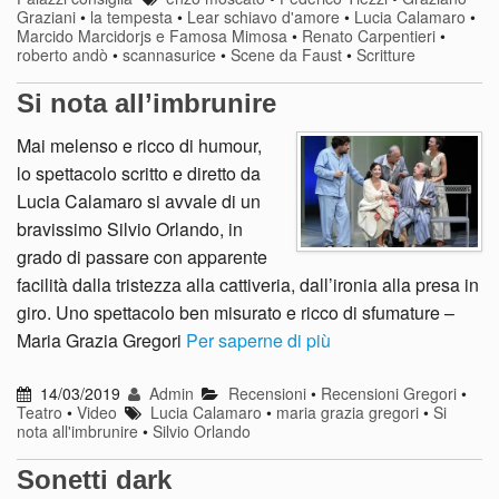
Graziani
•
la tempesta
•
Lear schiavo d'amore
•
Lucia Calamaro
•
Marcido Marcidorjs e Famosa Mimosa
•
Renato Carpentieri
•
roberto andò
•
scannasurice
•
Scene da Faust
•
Scritture
Si nota all’imbrunire
Mai melenso e ricco di humour,
lo spettacolo scritto e diretto da
Lucia Calamaro si avvale di un
bravissimo Silvio Orlando, in
grado di passare con apparente
facilità dalla tristezza alla cattiveria, dall’ironia alla presa in
giro. Uno spettacolo ben misurato e ricco di sfumature –
Maria Grazia Gregori
Per saperne di più
14/03/2019
Admin
Recensioni
•
Recensioni Gregori
•
Teatro
•
Video
Lucia Calamaro
•
maria grazia gregori
•
Si
nota all'imbrunire
•
Silvio Orlando
Sonetti dark