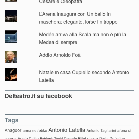
Cesare e Cleopatra
L’Arena inaugura con Un ballo in
maschera: elegante, forse fin troppo
Médée arriva alla Scala ma non è più la
Medea di sempre
Addio Arnoldo Foà
Natale in casa Cupiello secondo Antonio
Latella
Delteatro.it su facebook
Tags
Antonio Latella
Anagoor
anna netrebko
Antonio Tagliarini
arena di
danza
verona
Arturo Cirillo
Daria Deflorian
Carmelo Rifici
Babilonia Teatri