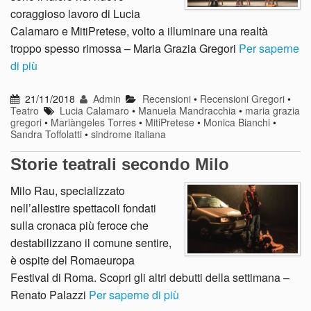
coraggioso lavoro di Lucia
Calamaro e MitiPretese, volto a illuminare una realtà
troppo spesso rimossa – Maria Grazia Gregori
Per saperne
di più
21/11/2018
Admin
Recensioni
•
Recensioni Gregori
•
Teatro
Lucia Calamaro
•
Manuela Mandracchia
•
maria grazia
gregori
•
Mariàngeles Torres
•
MitiPretese
•
Monica Bianchi
•
Sandra Toffolatti
•
sindrome italiana
Storie teatrali secondo Milo
Milo Rau, specializzato
nell’allestire spettacoli fondati
sulla cronaca più feroce che
destabilizzano il comune sentire,
è ospite del Romaeuropa
Festival di Roma. Scopri gli altri debutti della settimana –
Renato Palazzi
Per saperne di più