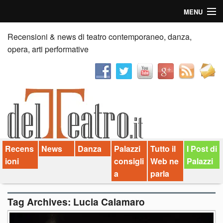
MENU
Home
Recensioni & news di teatro contemporaneo, danza,
opera, arti performative
Recensioni
Anticipazioni
News
Palazzi consiglia
Recens
News
Danza
Palazzi
Tutto il
I Post di
Video
ioni
consigli
Web ne
Palazzi
Chi siamo
a
parla
Contatti
Tag Archives:
Lucia Calamaro
dT in English