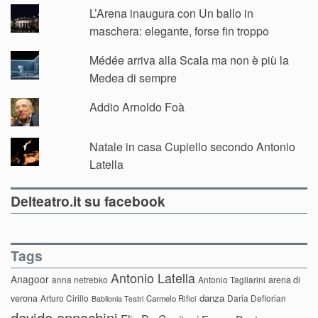
L’Arena inaugura con Un ballo in
maschera: elegante, forse fin troppo
Médée arriva alla Scala ma non è più la
Medea di sempre
Addio Arnoldo Foà
Natale in casa Cupiello secondo Antonio
Latella
Delteatro.it su facebook
Tags
Antonio Latella
Anagoor
anna netrebko
Antonio Tagliarini
arena di
danza
verona
Arturo Cirillo
Daria Deflorian
Carmelo Rifici
Babilonia Teatri
davide annachini