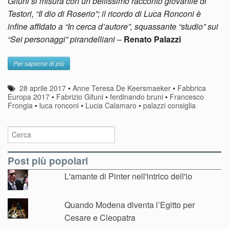
Gifuni si misura con un bellissimo racconto giovanile di
Testori, “Il dio di Roserio”; il ricordo di Luca Ronconi è
infine affidato a “In cerca d’autore”, squassante “studio” sui
“Sei personaggi” pirandelliani
–
Renato Palazzi
Per saperne di più
28 aprile 2017
•
Anne Teresa De Keersmaeker
•
Fabbrica
Europa 2017
•
Fabrizio Gifuni
•
ferdinando bruni
•
Francesco
Frongia
•
luca ronconi
•
Lucia Calamaro
•
palazzi consiglia
Post più popolari
L'amante di Pinter nell'intrico dell'io
Quando Modena diventa l’Egitto per
Cesare e Cleopatra