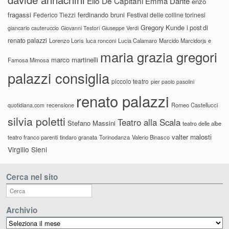
Elio De Capitani
Emma Dante
enzo
fragassi
ferdinando bruni
Federico Tiezzi
Festival delle colline torinesi
Gregory Kunde
i post di
giancarlo cauteruccio
Giovanni Testori
Giuseppe Verdi
renato palazzi
Lorenzo Loris
luca ronconi
Lucia Calamaro
Marcido Marcidorjs e
maria grazia gregori
marco martinelli
Famosa Mimosa
palazzi consiglia
piccolo teatro
pier paolo pasolini
renato palazzi
recensione
Romeo Castellucci
quotidiana.com
silvia poletti
Teatro alla Scala
Stefano Massini
teatro delle albe
valter malosti
teatro franco parenti
tindaro granata
Torinodanza
Valerio Binasco
Virgilio Sieni
Cerca nel sito
Archivio
Archivio