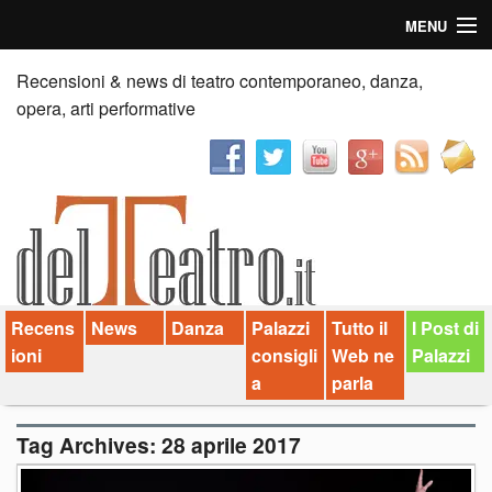
MENU
Home
Recensioni & news di teatro contemporaneo, danza,
opera, arti performative
Recensioni
Anticipazioni
News
Palazzi consiglia
Recens
News
Danza
Palazzi
Tutto il
I Post di
Video
ioni
consigli
Web ne
Palazzi
Chi siamo
a
parla
Contatti
Tag Archives:
28 aprile 2017
dT in English