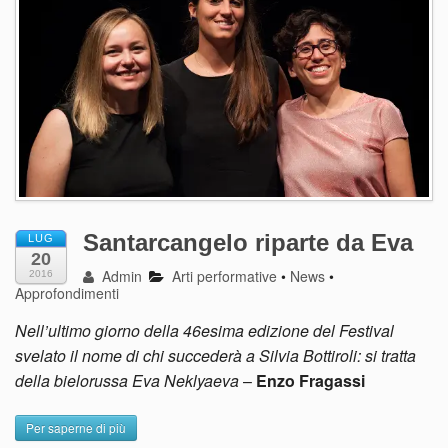
Santarcangelo riparte da Eva
LUG
20
Admin
Arti performative
•
News
•
2016
Approfondimenti
Nell’ultimo giorno della 46esima edizione del Festival
svelato il nome di chi succederà a Silvia Bottiroli: si tratta
della bielorussa Eva Neklyaeva
–
Enzo Fragassi
Per saperne di più