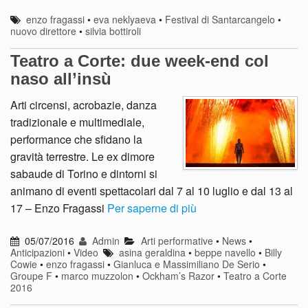
enzo fragassi
•
eva neklyaeva
•
Festival di Santarcangelo
•
nuovo direttore
•
silvia bottiroli
Teatro a Corte: due week-end col
naso all’insù
Arti circensi, acrobazie, danza
tradizionale e multimediale,
performance che sfidano la
gravità terrestre. Le ex dimore
sabaude di Torino e dintorni si
animano di eventi spettacolari dal 7 al 10 luglio e dal 13 al
17 – Enzo Fragassi
Per saperne di più
05/07/2016
Admin
Arti performative
•
News
•
Anticipazioni
•
Video
asina geraldina
•
beppe navello
•
Billy
Cowie
•
enzo fragassi
•
Gianluca e Massimiliano De Serio
•
Groupe F
•
marco muzzolon
•
Ockham’s Razor
•
Teatro a Corte
2016