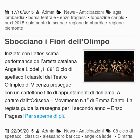
17/10/2015
Admin
News
•
Anticipazioni
agis
lombardia
•
borsa teatrale
•
enzo fragassi
•
fondazine cariplo
•
next 2015
•
piemonte in scena
•
regione lombardia
•
regione
piemonte
Sbocciano i Fiori dell’Olimpo
Iniziato con l’attesissima
performance dell’artista catalana
Angelica Liddell, il 68° Ciclo di
spettacoli classici del Teatro
Olimpico di Vicenza prosegue
con un cartellone fitto di appuntamenti di richiamo. A
partire dall'”Odissea – Movimento n.1″ di Emma Dante. La
regista guida la rassegna per il secondo anno – Enzo
Fragassi
Per saperne di più
22/09/2015
Admin
News
•
Anticipazioni
68 ciclo di
spettacoli classici
•
alessandro baricco
•
angelica liddell
•
Dimitris