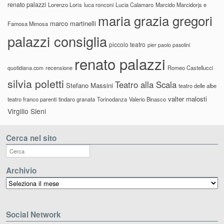
renato palazzi
Lorenzo Loris
luca ronconi
Lucia Calamaro
Marcido Marcidorjs e
maria grazia gregori
marco martinelli
Famosa Mimosa
palazzi consiglia
piccolo teatro
pier paolo pasolini
renato palazzi
recensione
Romeo Castellucci
quotidiana.com
silvia poletti
Teatro alla Scala
Stefano Massini
teatro delle albe
valter malosti
teatro franco parenti
tindaro granata
Torinodanza
Valerio Binasco
Virgilio Sieni
Cerca nel sito
Archivio
Archivio
Social Network