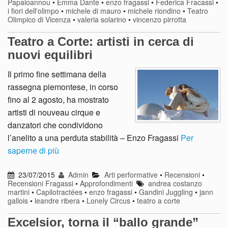
Papaioannou
•
Emma Dante
•
enzo fragassi
•
Federica Fracassi
•
i fiori dell'olimpo
•
michele di mauro
•
michele riondino
•
Teatro
Olimpico di Vicenza
•
valeria solarino
•
vincenzo pirrotta
Teatro a Corte: artisti in cerca di
nuovi equilibri
Il primo fine settimana della
rassegna piemontese, in corso
fino al 2 agosto, ha mostrato
artisti di nouveau cirque e
danzatori che condividono
l’anelito a una perduta stabilità – Enzo Fragassi
Per
saperne di più
23/07/2015
Admin
Arti performative
•
Recensioni
•
Recensioni Fragassi
•
Approfondimenti
andrea costanzo
martini
•
Capilotractées
•
enzo fragassi
•
Gandini Juggling
•
jann
gallois
•
leandre ribera
•
Lonely Circus
•
teatro a corte
Excelsior, torna il “ballo grande”