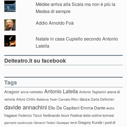
Médée arriva alla Scala ma non è più la
Medea di sempre
Addio Arnoldo Foà
Natale in casa Cupiello secondo Antonio
Latella
Delteatro.it su facebook
Tags
Antonio Latella
Anagoor
anna netrebko
Antonio Tagliarini
arena di
danza
verona
Arturo Cirillo
Daria Deflorian
Carmelo Rifici
Babilonia Teatri
davide annachini
Elio De Capitani
Emma Dante
enzo
fragassi
ferdinando bruni
Federico Tiezzi
Festival delle colline torinesi
Gregory Kunde
i post di
giancarlo cauteruccio
Giovanni Testori
Giuseppe Verdi