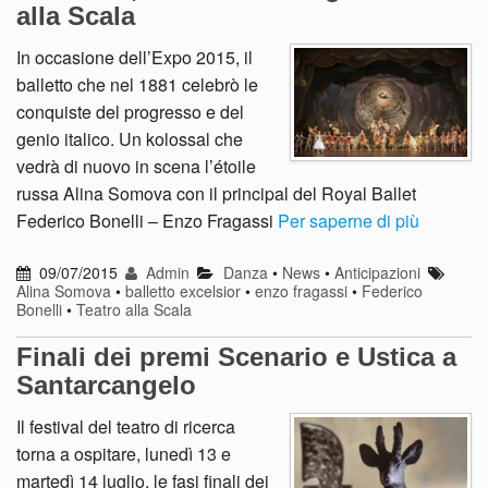
alla Scala
In occasione dell’Expo 2015, il
balletto che nel 1881 celebrò le
conquiste del progresso e del
genio italico. Un kolossal che
vedrà di nuovo in scena l’étoile
russa Alina Somova con il principal del Royal Ballet
Federico Bonelli – Enzo Fragassi
Per saperne di più
09/07/2015
Admin
Danza
•
News
•
Anticipazioni
Alina Somova
•
balletto excelsior
•
enzo fragassi
•
Federico
Bonelli
•
Teatro alla Scala
Finali dei premi Scenario e Ustica a
Santarcangelo
Il festival del teatro di ricerca
torna a ospitare, lunedì 13 e
martedì 14 luglio, le fasi finali dei