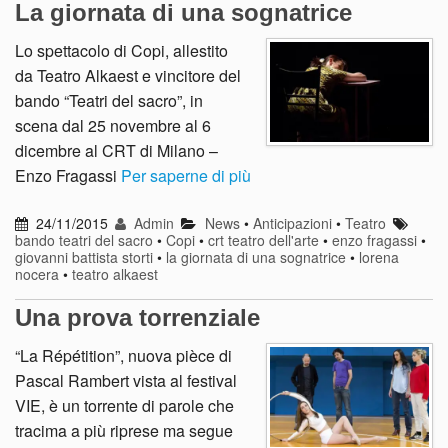
La giornata di una sognatrice
Lo spettacolo di Copi, allestito
da Teatro Alkaest e vincitore del
bando “Teatri del sacro”, in
scena dal 25 novembre al 6
dicembre al CRT di Milano –
Enzo Fragassi
Per saperne di più
24/11/2015
Admin
News
•
Anticipazioni
•
Teatro
bando teatri del sacro
•
Copi
•
crt teatro dell'arte
•
enzo fragassi
•
giovanni battista storti
•
la giornata di una sognatrice
•
lorena
nocera
•
teatro alkaest
Una prova torrenziale
“La Répétition”, nuova pièce di
Pascal Rambert vista al festival
VIE, è un torrente di parole che
tracima a più riprese ma segue