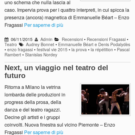
uno schema che nulla lascia al
caso. Impervia prova per i quattro interpreti, in cui spicca la
presenza (ancora) magnetica di Emmanuelle Béart – Enzo
Fragassi
Per saperne di più
06/11/2015
Admin
Recensioni
•
Recensioni Fragassi
•
Teatro
Audrey Bonnet
•
Emmanuelle Béart e Denis Podalydès
•
enzo fragassi
•
festival vie 2015
•
la prova
•
la répétition
•
Pascal
Rambert
•
Stanislas Nordey
Next, un viaggio nel teatro del
futuro
Ritorna a Milano la vetrina
lombarda delle produzioni in
progress della prosa, della
danza e del teatro ragazzi.
Decine gli artisti e i gruppi
coinvolti. Nuova finestra sul vicino Piemonte – Enzo
Fragassi
Per saperne di più