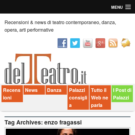
MENU
Home
Recensioni & news di teatro contemporaneo, danza,
opera, arti performative
Recensioni
Anticipazioni
News
Palazzi consiglia
Recens
News
Danza
Palazzi
Tutto il
I Post di
Video
ioni
consigli
Web ne
Palazzi
Chi siamo
a
parla
Contatti
Tag Archives:
enzo fragassi
dT in English