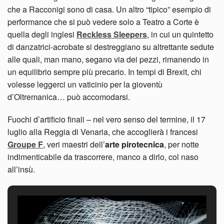
che a Racconigi sono di casa. Un altro “tipico” esempio di
performance che si può vedere solo a Teatro a Corte è
quella degli inglesi
Reckless Sleepers
, in cui un quintetto
di danzatrici-acrobate si destreggiano su altrettante sedute
alle quali, man mano, segano via dei pezzi, rimanendo in
un equilibrio sempre più precario. In tempi di Brexit, chi
volesse leggerci un vaticinio per la gioventù
d’Oltremanica… può accomodarsi.
Fuochi d’artificio finali – nel vero senso del termine, il 17
luglio alla Reggia di Venaria, che accoglierà i francesi
Groupe F
, veri maestri dell’
arte pirotecnica
, per notte
indimenticabile da trascorrere, manco a dirlo, col naso
all’insù.