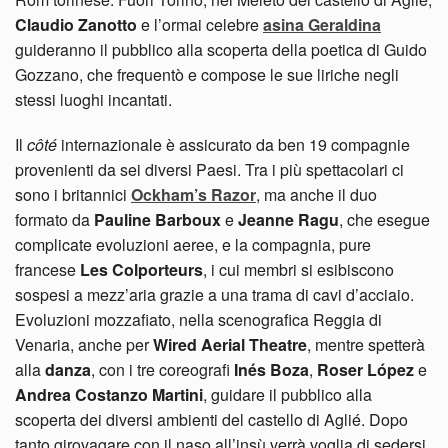
Claudio Zanotto
e l’ormai celebre
asina Geraldina
guideranno il pubblico alla scoperta della poetica di Guido
Gozzano, che frequentò e compose le sue liriche negli
stessi luoghi incantati.
Il
côté
internazionale è assicurato da ben 19 compagnie
provenienti da sei diversi Paesi. Tra i più spettacolari ci
sono i britannici
Ockham’s Razor
, ma anche il duo
formato da
Pauline Barboux
e
Jeanne Ragu
, che esegue
complicate evoluzioni aeree, e la compagnia, pure
francese
Les Colporteurs
, i cui membri si esibiscono
sospesi a mezz’aria grazie a una trama di cavi d’acciaio.
Evoluzioni mozzafiato, nella scenografica Reggia di
Venaria, anche per
Wired Aerial Theatre
, mentre spetterà
alla
danza
, con i tre coreografi
Inés Boza
,
Roser López
e
Andrea Costanzo Martini
, guidare il pubblico alla
scoperta dei diversi ambienti del castello di Aglié. Dopo
tanto girovagare con il naso all’insù verrà voglia di sedersi