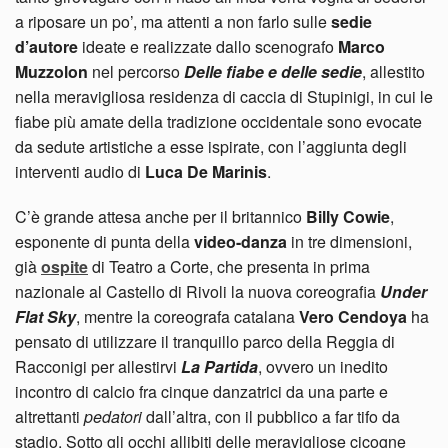
a riposare un po’, ma attenti a non farlo sulle
sedie
d’autore
ideate e realizzate dallo scenografo
Marco
Muzzolon
nel percorso
Delle fiabe e delle sedie
, allestito
nella meravigliosa residenza di caccia di Stupinigi, in cui le
fiabe più amate della tradizione occidentale sono evocate
da sedute artistiche a esse ispirate, con l’aggiunta degli
interventi audio di
Luca De Marinis
.
C’è grande attesa anche per il britannico
Billy Cowie
,
esponente di punta della
video-danza
in tre dimensioni,
già
ospite
di Teatro a Corte, che presenta in prima
nazionale al Castello di Rivoli la nuova coreografia
Under
Flat Sky
, mentre la coreografa catalana
Vero Cendoya
ha
pensato di utilizzare il tranquillo parco della Reggia di
Racconigi per allestirvi
La Partida
, ovvero un inedito
incontro di calcio fra cinque danzatrici da una parte e
altrettanti
pedatori
dall’altra, con il pubblico a far tifo da
stadio. Sotto gli occhi allibiti delle meravigliose cicogne