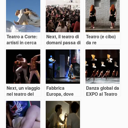
Teatro a Corte:
Next, il teatro di
Teatro (e cibo)
artisti in cerca
domani passa di
da re
di nuovi equilibri
qui
Next, un viaggio
Fabbrica
Danza global da
nel teatro del
Europa, dove
EXPO al Teatro
futuro
l’utopia è teatro
dell’Arte