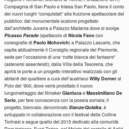
Compagnia di San Paolo e Intesa San Paolo, tiene il conto
dei nuovi luoghi “conquistati” alla fruizione spettacolare del
pubblico: dal monumentale scalone progettato
dall’architetto Juvarra a Palazzo Madama dove si svolge
Picasso Parade
(spettacolo di
Nicola Fano
con
coreografie di
Paolo Mohovich
) a Palazzo Lascaris, che
ospita abitualmente il Consiglio regionale del Piemonte,
sede per l’occasione di una “notte bianca dei fantasmi”
(astenersi assenteisti); dalla Villa della Tesoreria, che
aprirà le porte a un progetto interattivo realizzato con gli
abitanti del quartiere a cura dell’austriaco
Willy Dorner
al
Polo del ‘900, dove verrà proiettato il nuovo
lungometraggio dei filmaker
Gianluca
e
Massimiliano De
Serio
, per fare conoscenza con la poesia somala; il
progetto, biennale, denominato
Stanze/Qolalka
, è
sviluppato in collaborazione con il festival delle Colline
Torinesi e segue quello del 2015 dedicato alla comunità
Rom torinese. Fuori Torino, nel Meleto del castello di Aglié,