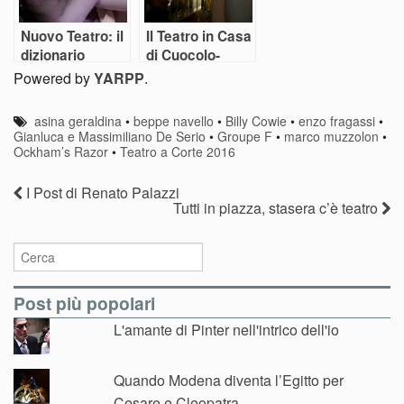
Nuovo Teatro: il
Il Teatro in Casa
dizionario
di Cuocolo-
minimo di
Bosetti
Powered by
YARPP
.
Teatro
Sotterraneo
asina geraldina
•
beppe navello
•
Billy Cowie
•
enzo fragassi
•
Gianluca e Massimiliano De Serio
•
Groupe F
•
marco muzzolon
•
Ockham’s Razor
•
Teatro a Corte 2016
I Post di Renato Palazzi
Tutti in piazza, stasera c’è teatro
Post più popolari
L'amante di Pinter nell'intrico dell'io
Quando Modena diventa l’Egitto per
Cesare e Cleopatra