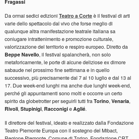
Fragassi
Da ormai sedici edizioni
Teatro a Corte
è il festival di arti
varie dello spettacolo dal vivo che forse meglio di
qualunque altra manifestazione teatrale italiana sa
coniugare intrattenimento e promozione culturale,
valorizzazione del territorio e respiro europeo. Diretto da
Beppe Navello
, il festival spalancherà, non solo
metaforicamente, le porte di alcune deliziose ex dimore
sabaude nel prossimo fine settimana e in quello
successivo, più precisamente dal 7 al 10 luglio e dal 13 al
17. Due week-end lunghi ma anche due lunghi week-end,
perché gli appuntamenti sono molti e occorre un certo
spirito da globetrotter per seguirli tutti fra
Torino
,
Venaria
,
Rivoli
,
Stupinigi
,
Racconigi
e
Aglié
.
Il direttore del festival, ideato e realizzato dalla Fondazione
Teatro Piemonte Europa con il sostegno del Mibact,
Regione Piemonte, Comune di Torino, Fondazione CRT,