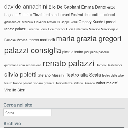
davide annachini
Elio De Capitani
Emma Dante
enzo
fragassi
ferdinando bruni
Federico Tiezzi
Festival delle colline torinesi
Gregory Kunde
i post di
giancarlo cauteruccio
Giovanni Testori
Giuseppe Verdi
renato palazzi
Lorenzo Loris
luca ronconi
Lucia Calamaro
Marcido Marcidorjs e
maria grazia gregori
marco martinelli
Famosa Mimosa
palazzi consiglia
piccolo teatro
pier paolo pasolini
renato palazzi
recensione
Romeo Castellucci
quotidiana.com
silvia poletti
Teatro alla Scala
Stefano Massini
teatro delle albe
valter malosti
teatro franco parenti
tindaro granata
Torinodanza
Valerio Binasco
Virgilio Sieni
Cerca nel sito
Archivio