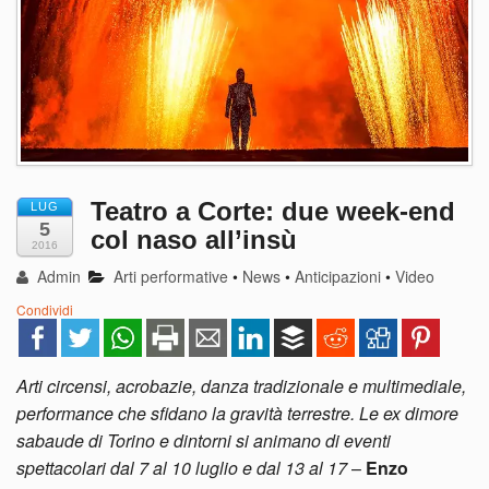
Teatro a Corte: due week-end
LUG
5
col naso all’insù
2016
Admin
Arti performative
•
News
•
Anticipazioni
•
Video
Condividi
Arti circensi, acrobazie, danza tradizionale e multimediale,
performance che sfidano la gravità terrestre. Le ex dimore
sabaude di Torino e dintorni si animano di eventi
spettacolari dal 7 al 10 luglio e dal 13 al 17
–
Enzo