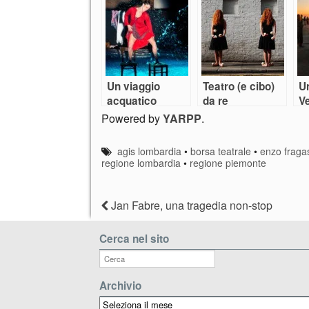
dall’Olimpico
Un viaggio
Teatro (e cibo)
U
acquatico
da re
V
Senza Tempo
Powered by
YARPP
.
agis lombardia
•
borsa teatrale
•
enzo fraga
regione lombardia
•
regione piemonte
Jan Fabre, una tragedia non-stop
Cerca nel sito
Archivio
Archivio