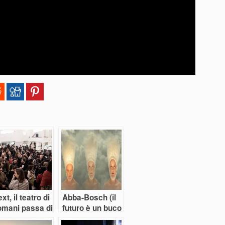
xt, il teatro di
Abba-Bosch (il
omani passa di
futuro è un buco
i
nero)