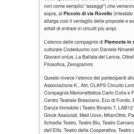
non come semplici “assaggi”) che verranno pr
sopra, al
Piccolo di via Rovello
(intestato
allarga così il ventaglio delle proposte e sop
artisti di entrare in circuiti più ampi.
L’elenco delle compagnie di
Piemonte in 
culturale Codeduomo con Daniele Ninarel
Giovani onlus, La Ballata dei Lenna, Oltre
Filosofica, Zerogrammi.
Questo invece l’elenco dei partecipanti al
Associazione K., Atir, CLAPS Circuito Lomb
Compagnia Marionettistica Carlo Colla e 
Centro Teatrale Bresciano, Eco di Fondo, El
Danza Immobile | Teatro Binario 7, LAB121, 
Grock Associati, Med Uovo, MilanOltre, Pa
Schedìa Teatro, Teatro Blu, Teatro Carcano,
dell’Elfo, Teatro della Cooperativa, Teatro