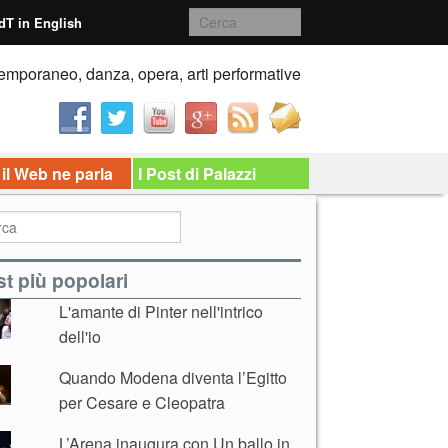
dT in English
emporaneo, danza, opera, arti performative
 il Web ne parla
I Post di Palazzi
t più popolari
L'amante di Pinter nell'intrico
dell'io
Quando Modena diventa l’Egitto
per Cesare e Cleopatra
L’Arena inaugura con Un ballo in