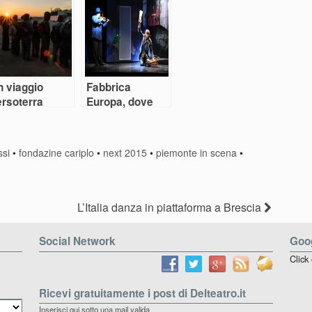
n viaggio
Fabbrica
ersoterra
Europa, dove
l’utopia è teatro
ssi
•
fondazine cariplo
•
next 2015
•
piemonte in scena
•
L’Italia danza in piattaforma a Brescia
Social Network
Goog
Click
Ricevi gratuitamente i post di Delteatro.it
Inserisci qui sotto una mail valida