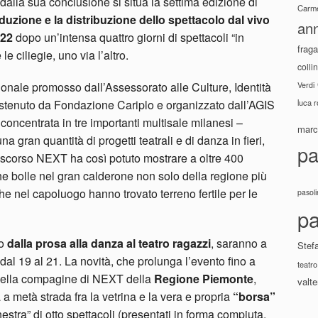
dalla sua conclusione si situa la settima edizione di
Carme
oduzione e la distribuzione dello spettacolo dal vivo
ann
 22
dopo un’intensa quattro giorni di spettacoli “in
fraga
 ciliegie, uno via l’altro.
colli
onale promosso dall’Assessorato alle Culture, Identità
Verdi
tenuto da Fondazione Cariplo e organizzato dall’AGIS
luca 
 concentrata in tre importanti multisale milanesi –
marco
na gran quantità di progetti teatrali e di danza in fieri,
pa
scorso NEXT ha così potuto mostrare a oltre 400
he bolle nel gran calderone non solo della regione più
che nel capoluogo hanno trovato terreno fertile per le
pasoli
pa
no
dalla prosa alla danza al teatro ragazzi
, saranno a
Stef
 dal 19 al 21. La novità, che prolunga l’evento fino a
teatro
 nella compagine di NEXT della
Regione Piemonte
,
valte
 a metà strada fra la vetrina e la vera e propria
“borsa”
stra” di otto spettacoli (presentati in forma compiuta,