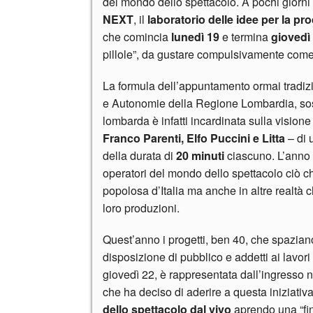
del mondo dello spettacolo. A pochi giorni 
NEXT
, il
laboratorio delle idee per la pr
che comincia
lunedì 19
e termina
giovedì
pillole”, da gustare compulsivamente come le
La formula dell’appuntamento ormai tradizi
e Autonomie della Regione Lombardia, sos
lombarda è infatti incardinata sulla visione
Franco Parenti, Elfo Puccini e Litta
– di u
della durata di
20 minuti
ciascuno. L’anno 
operatori del mondo dello spettacolo ciò c
popolosa d’Italia ma anche in altre realtà 
loro produzioni.
Quest’anno i progetti, ben 40, che spazia
disposizione di pubblico e addetti ai lavori
giovedì 22, è rappresentata dall’ingresso
che ha deciso di aderire a questa iniziativa
dello spettacolo dal vivo
aprendo una “fine