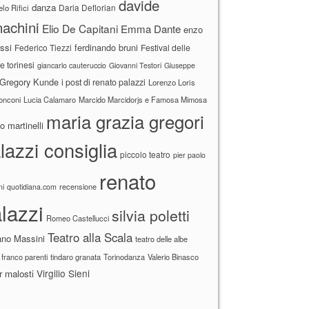
davide
danza
Daria Deflorian
lo Rifici
achini
Elio De Capitani
Emma Dante
enzo
ssi
ferdinando bruni
Federico Tiezzi
Festival delle
ne torinesi
giancarlo cauteruccio
Giovanni Testori
Giuseppe
Gregory Kunde
i post di renato palazzi
Lorenzo Loris
ronconi
Lucia Calamaro
Marcido Marcidorjs e Famosa Mimosa
maria grazia gregori
 martinelli
lazzi consiglia
piccolo teatro
pier paolo
renato
recensione
ni
quotidiana.com
lazzi
silvia poletti
Romeo Castellucci
Teatro alla Scala
ano Massini
teatro delle albe
 franco parenti
tindaro granata
Torinodanza
Valerio Binasco
Virgilio Sieni
r malosti