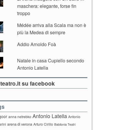
maschera: elegante, forse fin
troppo
Médée arriva alla Scala ma non è
più la Medea di sempre
Addio Arnoldo Foà
Natale in casa Cupiello secondo
Antonio Latella
teatro.it su facebook
gs
Antonio Latella
goor
anna netrebko
Antonio
arini
arena di verona
Arturo Cirillo
Babilonia Teatri