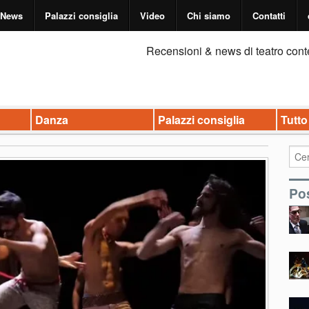
News
Palazzi consiglia
Video
Chi siamo
Contatti
Recensioni & news di teatro cont
Danza
Palazzi consiglia
Tutto
Pos