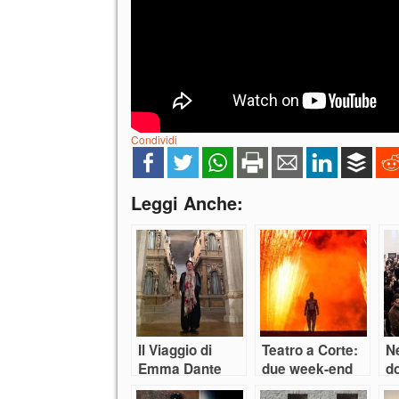
Condividi
Leggi Anche:
Il Viaggio di
Teatro a Corte:
Ne
Emma Dante
due week-end
d
parte
col naso all’insù
qu