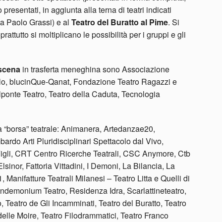
esentati, in aggiunta alla terna di teatri indicati
 a Paolo Grassi) e al
Teatro del Buratto al Pime
. Si
rattutto si moltiplicano le possibilità per i gruppi e gli
scena
in trasferta meneghina sono Associazione
lo, blucinQue-Qanat, Fondazione Teatro Ragazzi e
ilponte Teatro, Teatro della Caduta, Tecnologia
la “borsa” teatrale: Animanera, Artedanzae20,
ardo Arti Pluridisciplinari Spettacolo dal Vivo,
Figli, CRT Centro Ricerche Teatrali, CSC Anymore, Ctb
sinor, Fattoria Vittadini, I Demoni, La Bilancia, La
Manifatture Teatrali Milanesi – Teatro Litta e Quelli di
ndemonium Teatro, Residenza Idra, Scarlattineteatro,
 Teatro de Gli Incamminati, Teatro del Buratto, Teatro
 delle Moire, Teatro Filodrammatici, Teatro Franco