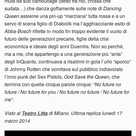
muta da sub camouflage (detto fra noi, chissà che
sudata…) che danza goffamente sulle note di
Dancing
Queen
assieme una pin-up “marziana” tutta rossa e a un
servo di scena figlio di Diabolik ma l’agghiacciante esito di
Abba-Bosch
riflette in modo fin troppo evidente il vuoto di
futuro delle generazioni precarie, figlie della crisi
economica e ideale degli anni Duemila. Non so perché,
ma a me, che appartengo a una generazione più “anta”
degli InQuanto, continuava a risalirmi in gola l’urlo “sporco”
di Johnny Rotten che vomitava sul pubblico indiavolato
l’inno punk dei Sex Pistols,
God Save the Queen,
che
termina con quelle cinque parole cinque: “
No future no
future / No future for you / No future no future / No future for
me”
.
Visto al
Teatro Litta
di Milano. Ultima replica lunedì 17
marzo 2014