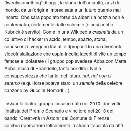
“twentysomething” di oggi, la storia dell’umanità, anzi del
mondo, da un’origine imprecisata a un futuro quanto mai
incerto. Che sarà popolato forse da alberi (la notizia non è
confermata), certamente dalle scimmie (e così anche
Kubrick è servito). Come in una Wikipedia
crashata
da un
collettivo di hacker in acido, tempo, spazio, storia,
conoscenze vengono frullati e riproposti in una divertente
videoinstallazione che copia-incolla lacerti di vite un tempo
famose e idolatrate (il gruppo pop svedese Abba con Marta
Abba, musa di Pirandello, tanto per dire). Nella
consapevolezza che tanto, nel futuro,
noi, noi non ci
saremo
(e qui forse poteva starci un
sample
della celebre
canzone by Guccini-Nomadi…).
InQuanto teatro, gruppo toscano nato nel 2010, due volte
finalista del Premio Scenario e vincitore nel 2013 del
bando “Creatività in Azioni” del Comune di Firenze,
sembra ripercorrere felicemente la strada tracciata da altri