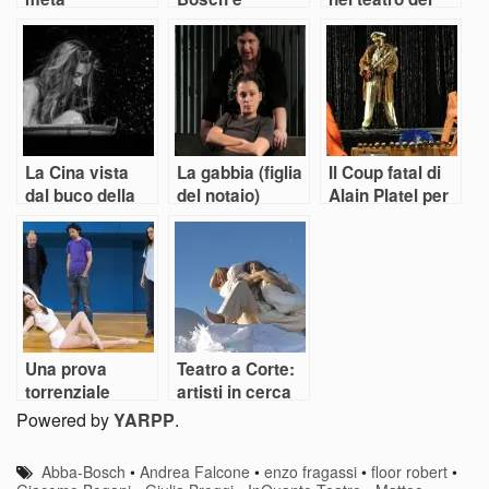
Greenaway
futuro
La Cina vista
La gabbia (figlia
Il Coup fatal di
dal buco della
del notaio)
Alain Platel per
serratura
l’Africa sonora
Una prova
Teatro a Corte:
torrenziale
artisti in cerca
di nuovi equilibri
Powered by
YARPP
.
Abba-Bosch
•
Andrea Falcone
•
enzo fragassi
•
floor robert
•