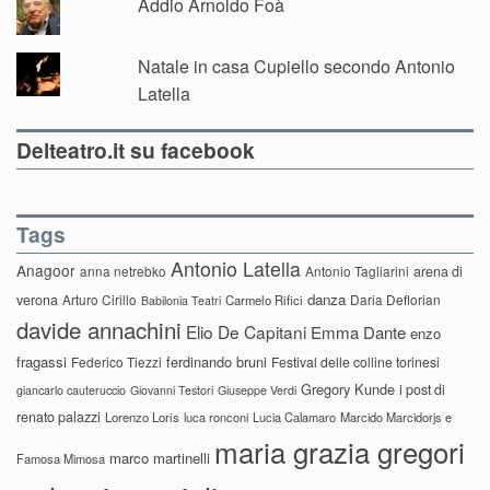
Addio Arnoldo Foà
Natale in casa Cupiello secondo Antonio
Latella
Delteatro.it su facebook
Tags
Antonio Latella
Anagoor
anna netrebko
Antonio Tagliarini
arena di
danza
verona
Arturo Cirillo
Daria Deflorian
Carmelo Rifici
Babilonia Teatri
davide annachini
Elio De Capitani
Emma Dante
enzo
fragassi
ferdinando bruni
Federico Tiezzi
Festival delle colline torinesi
Gregory Kunde
i post di
giancarlo cauteruccio
Giovanni Testori
Giuseppe Verdi
renato palazzi
Lorenzo Loris
luca ronconi
Lucia Calamaro
Marcido Marcidorjs e
maria grazia gregori
marco martinelli
Famosa Mimosa