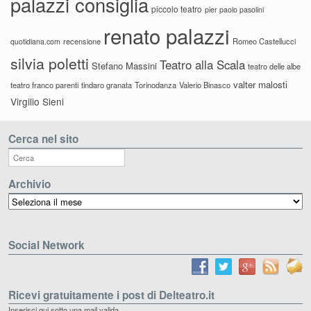
palazzi consiglia
piccolo teatro
pier paolo pasolini
renato palazzi
recensione
Romeo Castellucci
quotidiana.com
silvia poletti
Teatro alla Scala
Stefano Massini
teatro delle albe
valter malosti
teatro franco parenti
tindaro granata
Torinodanza
Valerio Binasco
Virgilio Sieni
Cerca nel sito
Archivio
Archivio
Social Network
Ricevi gratuitamente i post di Delteatro.it
Inserisci qui sotto una mail valida