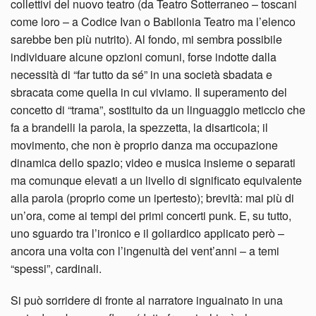
collettivi del nuovo teatro (da Teatro Sotterraneo – toscani
come loro – a Codice Ivan o Babilonia Teatro ma l’elenco
sarebbe ben più nutrito). Al fondo, mi sembra possibile
individuare alcune opzioni comuni, forse indotte dalla
necessità di “far tutto da sé” in una società sbadata e
sbracata come quella in cui viviamo. Il superamento del
concetto di “trama”, sostituito da un linguaggio meticcio che
fa a brandelli la parola, la spezzetta, la disarticola; il
movimento, che non è proprio danza ma occupazione
dinamica dello spazio; video e musica insieme o separati
ma comunque elevati a un livello di significato equivalente
alla parola (proprio come un ipertesto); brevità: mai più di
un’ora, come ai tempi dei primi concerti punk. E, su tutto,
uno sguardo tra l’ironico e il goliardico applicato però –
ancora una volta con l’ingenuità dei vent’anni – a temi
“spessi”, cardinali.
Si può sorridere di fronte al narratore inguainato in una