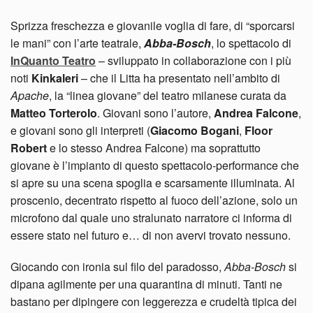
Sprizza freschezza e giovanile voglia di fare, di “sporcarsi
le mani” con l’arte teatrale,
Abba-Bosch
, lo spettacolo di
InQuanto Teatro
– sviluppato in collaborazione con i più
noti
Kinkaleri
– che il Litta ha presentato nell’ambito di
Apache
, la “linea giovane” del teatro milanese curata da
Matteo Torterolo
. Giovani sono l’autore,
Andrea Falcone
,
e giovani sono gli interpreti (
Giacomo Bogani
,
Floor
Robert
e lo stesso Andrea Falcone) ma soprattutto
giovane è l’impianto di questo spettacolo-performance che
si apre su una scena spoglia e scarsamente illuminata. Al
proscenio, decentrato rispetto al fuoco dell’azione, solo un
microfono dal quale uno stralunato narratore ci informa di
essere stato nel futuro e… di non avervi trovato nessuno.
Giocando con ironia sul filo del paradosso,
Abba-Bosch
si
dipana agilmente per una quarantina di minuti. Tanti ne
bastano per dipingere con leggerezza e crudeltà tipica dei