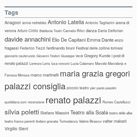
Tags
Antonio Latella
Anagoor
anna netrebko
Antonio Tagliarini
arena di
danza
verona
Arturo Cirillo
Daria Deflorian
Carmelo Rifici
Babilonia Teatri
davide annachini
Elio De Capitani
Emma Dante
enzo
fragassi
ferdinando bruni
Federico Tiezzi
Festival delle colline torinesi
Gregory Kunde
i post di
giancarlo cauteruccio
Giovanni Testori
Giuseppe Verdi
renato palazzi
Lorenzo Loris
luca ronconi
Lucia Calamaro
Marcido Marcidorjs e
maria grazia gregori
marco martinelli
Famosa Mimosa
palazzi consiglia
piccolo teatro
pier paolo pasolini
renato palazzi
recensione
Romeo Castellucci
quotidiana.com
silvia poletti
Teatro alla Scala
Stefano Massini
teatro delle albe
valter malosti
teatro franco parenti
tindaro granata
Torinodanza
Valerio Binasco
Virgilio Sieni