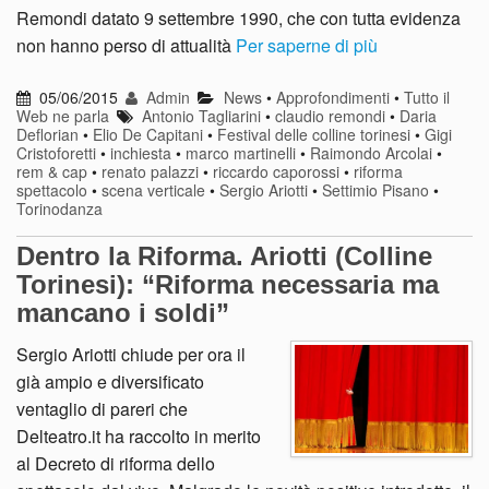
Remondi datato 9 settembre 1990, che con tutta evidenza
non hanno perso di attualità
Per saperne di più
05/06/2015
Admin
News
•
Approfondimenti
•
Tutto il
Web ne parla
Antonio Tagliarini
•
claudio remondi
•
Daria
Deflorian
•
Elio De Capitani
•
Festival delle colline torinesi
•
Gigi
Cristoforetti
•
inchiesta
•
marco martinelli
•
Raimondo Arcolai
•
rem & cap
•
renato palazzi
•
riccardo caporossi
•
riforma
spettacolo
•
scena verticale
•
Sergio Ariotti
•
Settimio Pisano
•
Torinodanza
Dentro la Riforma. Ariotti (Colline
Torinesi): “Riforma necessaria ma
mancano i soldi”
Sergio Ariotti chiude per ora il
già ampio e diversificato
ventaglio di pareri che
Delteatro.it ha raccolto in merito
al Decreto di riforma dello