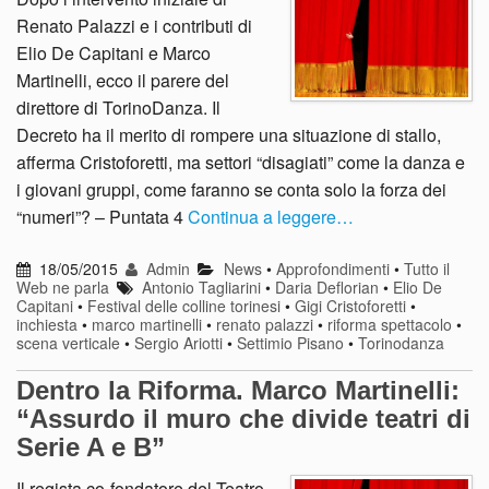
Renato Palazzi e i contributi di
Elio De Capitani e Marco
Martinelli, ecco il parere del
direttore di TorinoDanza. Il
Decreto ha il merito di rompere una situazione di stallo,
afferma Cristoforetti, ma settori “disagiati” come la danza e
i giovani gruppi, come faranno se conta solo la forza dei
“numeri”? – Puntata 4
Continua a leggere…
18/05/2015
Admin
News
•
Approfondimenti
•
Tutto il
Web ne parla
Antonio Tagliarini
•
Daria Deflorian
•
Elio De
Capitani
•
Festival delle colline torinesi
•
Gigi Cristoforetti
•
inchiesta
•
marco martinelli
•
renato palazzi
•
riforma spettacolo
•
scena verticale
•
Sergio Ariotti
•
Settimio Pisano
•
Torinodanza
Dentro la Riforma. Marco Martinelli:
“Assurdo il muro che divide teatri di
Serie A e B”
Il regista co-fondatore del Teatro