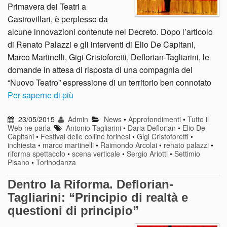
Primavera dei Teatri a
Castrovillari, è perplesso da
alcune innovazioni contenute nel Decreto. Dopo l’articolo
di Renato Palazzi e gli interventi di Elio De Capitani,
Marco Martinelli, Gigi Cristoforetti, Deflorian-Tagliarini, le
domande in attesa di risposta di una compagnia del
“Nuovo Teatro” espressione di un territorio ben connotato
Per saperne di più
23/05/2015
Admin
News
•
Approfondimenti
•
Tutto il
Web ne parla
Antonio Tagliarini
•
Daria Deflorian
•
Elio De
Capitani
•
Festival delle colline torinesi
•
Gigi Cristoforetti
•
inchiesta
•
marco martinelli
•
Raimondo Arcolai
•
renato palazzi
•
riforma spettacolo
•
scena verticale
•
Sergio Ariotti
•
Settimio
Pisano
•
Torinodanza
Dentro la Riforma. Deflorian-
Tagliarini: “Principio di realtà e
questioni di principio”