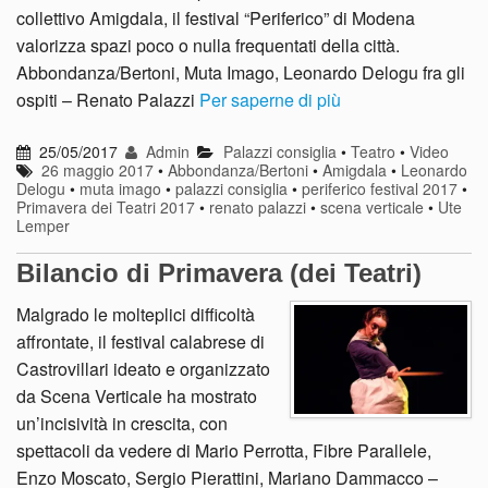
collettivo Amigdala, il festival “Periferico” di Modena
valorizza spazi poco o nulla frequentati della città.
Abbondanza/Bertoni, Muta Imago, Leonardo Delogu fra gli
ospiti – Renato Palazzi
Per saperne di più
25/05/2017
Admin
Palazzi consiglia
•
Teatro
•
Video
26 maggio 2017
•
Abbondanza/Bertoni
•
Amigdala
•
Leonardo
Delogu
•
muta imago
•
palazzi consiglia
•
periferico festival 2017
•
Primavera dei Teatri 2017
•
renato palazzi
•
scena verticale
•
Ute
Lemper
Bilancio di Primavera (dei Teatri)
Malgrado le molteplici difficoltà
affrontate, il festival calabrese di
Castrovillari ideato e organizzato
da Scena Verticale ha mostrato
un’incisività in crescita, con
spettacoli da vedere di Mario Perrotta, Fibre Parallele,
Enzo Moscato, Sergio Pierattini, Mariano Dammacco –