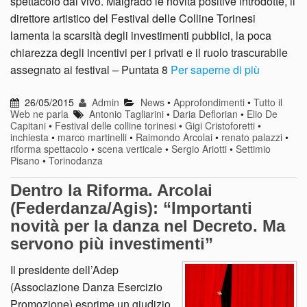
spettacolo dal vivo. Malgrado le novità positive introdotte, il
direttore artistico del Festival delle Colline Torinesi
lamenta la scarsità degli investimenti pubblici, la poca
chiarezza degli incentivi per i privati e il ruolo trascurabile
assegnato ai festival – Puntata 8
Per saperne di più
26/05/2015
Admin
News
•
Approfondimenti
•
Tutto il
Web ne parla
Antonio Tagliarini
•
Daria Deflorian
•
Elio De
Capitani
•
Festival delle colline torinesi
•
Gigi Cristoforetti
•
inchiesta
•
marco martinelli
•
Raimondo Arcolai
•
renato palazzi
•
riforma spettacolo
•
scena verticale
•
Sergio Ariotti
•
Settimio
Pisano
•
Torinodanza
Dentro la Riforma. Arcolai
(Federdanza/Agis): “Importanti
novità per la danza nel Decreto. Ma
servono più investimenti”
Il presidente dell’Adep
(Associazione Danza Esercizio
Promozione) esprime un giudizio