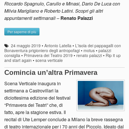
Riccardo Spagnulo, Carullo e Minasi, Dario De Luca con
Milvia Marigliano e Roberto Latini. Scopri gli altri
appuntamenti settimanali
–
Renato Palazzi
Per saperne di più
24 maggio 2019
•
Antonio Latella
•
L'isola dei pappagalli con
Bonaventura prigioniero degli antropofagi
•
motus
•
palazzi
consiglia
•
Primavera dei Teatro 2019
•
renato palazzi
•
Rip it up
and start again
•
scena verticale
Comincia un’altra Primavera
Scena Verticale inaugura in
settimana a Castrovillari la
diciottesima edizione del festival
“Primavera dei Teatri” che, di
fatto, apre la stagione estiva. Il
recital di Ute Lemper conclude a Milano la breve rassegna
di teatro internazionale per i 70 anni del Piccolo. Ideato dal