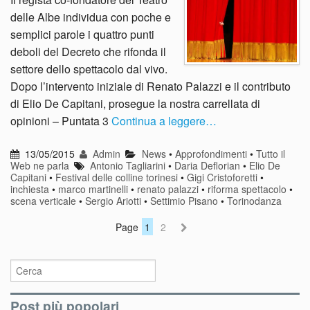
delle Albe individua con poche e
semplici parole i quattro punti
deboli del Decreto che rifonda il
settore dello spettacolo dal vivo.
Dopo l’intervento iniziale di Renato Palazzi e il contributo
di Elio De Capitani, prosegue la nostra carrellata di
opinioni – Puntata 3
Continua a leggere…
13/05/2015
Admin
News
•
Approfondimenti
•
Tutto il
Web ne parla
Antonio Tagliarini
•
Daria Deflorian
•
Elio De
Capitani
•
Festival delle colline torinesi
•
Gigi Cristoforetti
•
inchiesta
•
marco martinelli
•
renato palazzi
•
riforma spettacolo
•
scena verticale
•
Sergio Ariotti
•
Settimio Pisano
•
Torinodanza
Page
1
2
Post più popolari