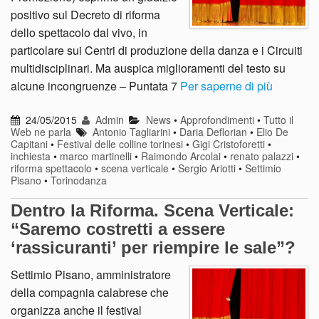
positivo sul Decreto di riforma
dello spettacolo dal vivo, in
particolare sui Centri di produzione della danza e i Circuiti
multidisciplinari. Ma auspica miglioramenti del testo su
alcune incongruenze – Puntata 7
Per saperne di più
24/05/2015
Admin
News
•
Approfondimenti
•
Tutto il
Web ne parla
Antonio Tagliarini
•
Daria Deflorian
•
Elio De
Capitani
•
Festival delle colline torinesi
•
Gigi Cristoforetti
•
inchiesta
•
marco martinelli
•
Raimondo Arcolai
•
renato palazzi
•
riforma spettacolo
•
scena verticale
•
Sergio Ariotti
•
Settimio
Pisano
•
Torinodanza
Dentro la Riforma. Scena Verticale:
“Saremo costretti a essere
‘rassicuranti’ per riempire le sale”?
Settimio Pisano, amministratore
della compagnia calabrese che
organizza anche il festival