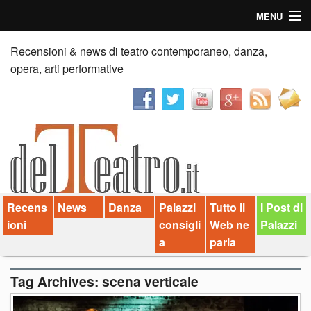
MENU
Home
Recensioni & news di teatro contemporaneo, danza,
opera, arti performative
Recensioni
Anticipazioni
News
Palazzi consiglia
Recens
News
Danza
Palazzi
Tutto il
I Post di
Video
ioni
consigli
Web ne
Palazzi
Chi siamo
a
parla
Contatti
Tag Archives:
scena verticale
dT in English