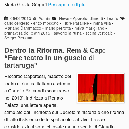
Maria Grazia Gregori
Per saperne di più
06/06/2015
Admin
News
•
Approfondimenti
•
Teatro
carlo cerciello
•
enzo moscato
•
Fibre Parallele
•
imma villa
•
Mariano Dammacco
•
mario perrotta
•
milva marigliano
•
primavera dei teatri 2015
•
saverio la ruina
•
scena verticale
•
Sergio Pierattini
Dentro la Riforma. Rem & Cap:
“Fare teatro in un guscio di
tartaruga”
Riccardo Caporossi, maestro del
teatro di ricerca italiano assieme
a Claudio Remondi (scomparso
nel 2013), indirizza a Renato
Palazzi una lettera aperta,
stimolato dall’inchiesta sul Decreto ministeriale che riforma
di fatto il sistema dello spettacolo dal vivo. Le sue
considerazioni sono chiosate da uno scritto di Claudio