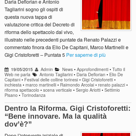
Daria Deflorian e Antonio
Tagliarini sogno gli ospiti di
questa nuova tappa di
valutazione critica del Decreto di
riforma dello spettacolo dal vivo,
illustrato nelle precedenti puntate da Renato Palazzi e
commentato finora da Elio De Capitani, Marco Martinelli e
Gigi Cristoforetti – Puntata 5
Per saperne di più
19/05/2015
Admin
News
•
Approfondimenti
•
Tutto il
Web ne parla
Antonio Tagliarini
•
Daria Deflorian
•
Elio De
Capitani
•
Festival delle colline torinesi
•
Gigi Cristoforetti
•
inchiesta
•
marco martinelli
•
Raimondo Arcolai
•
renato palazzi
•
riforma spettacolo
•
scena verticale
•
Sergio Ariotti
•
Settimio
Pisano
•
Torinodanza
Dentro la Riforma. Gigi Cristoforetti:
“Bene innovare. Ma la qualità
dov’è?”
Dopo l’intervento iniziale di