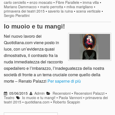
carlo cerciello
•
enzo moscato
•
Fibre Parallele
•
imma villa
•
Mariano Dammacco
•
mario perrotta
•
milva marigliano
•
primavera dei teatri 2015
•
saverio la ruina
•
scena verticale
•
Sergio Pierattini
Io muoio e tu mangi!
Nel nuovo lavoro dei
Quotidiana.com viene posto in
luce, con un’evidenza quasi
dimostrativa, il contrasto fra la
nuda immediatezza del racconto
ospedaliero e l’imbarazzo, l’inadeguatezza della nostra
società di fronte a un tema cruciale come quello della
morte – Renato Palazzi
Per saperne di più
05/06/2015
Admin
Recensioni
•
Recensioni Palazzi
•
Teatro
Io muoio e tu mangi!
•
Paola Vannoni
•
primavera dei
teatri 2015
•
quotidiana.com
•
Roberto Scappin