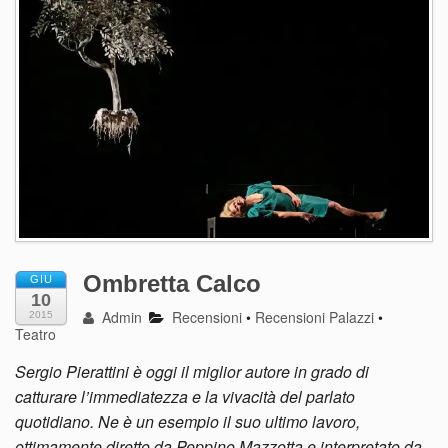
Ombretta Calco
GIU
10
Admin
Recensioni
•
Recensioni Palazzi
•
2015
Teatro
Sergio Pierattini è oggi il miglior autore in grado di
catturare l’immediatezza e la vivacità del parlato
quotidiano. Ne è un esempio il suo ultimo lavoro,
ottimamente diretto da Peppino Mazzotta e interpretato da