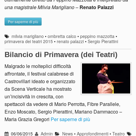
una magistrale Milvia Marigliano
–
Renato Palazzi
Per saperne di più
milvia marigliano
•
ombretta calco
•
peppino mazzotta
•
primavera dei teatri 2015
•
renato palazzi
•
Sergio Pierattini
Bilancio di Primavera (dei Teatri)
Malgrado le molteplici difficoltà
affrontate, il festival calabrese di
Castrovillari ideato e organizzato
da Scena Verticale ha mostrato
un’incisività in crescita, con
spettacoli da vedere di Mario Perrotta, Fibre Parallele,
Enzo Moscato, Sergio Pierattini, Mariano Dammacco –
Maria Grazia Gregori
Per saperne di più
06/06/2015
Admin
News
•
Approfondimenti
•
Teatro