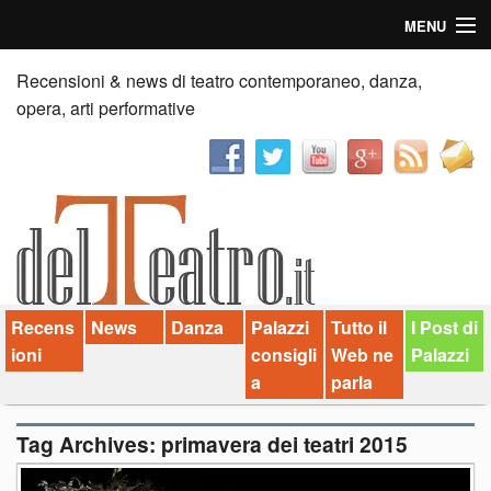
MENU
Home
Recensioni & news di teatro contemporaneo, danza,
opera, arti performative
Recensioni
Anticipazioni
News
Palazzi consiglia
Recens
News
Danza
Palazzi
Tutto il
I Post di
Video
ioni
consigli
Web ne
Palazzi
Chi siamo
a
parla
Contatti
Tag Archives:
primavera dei teatri 2015
dT in English