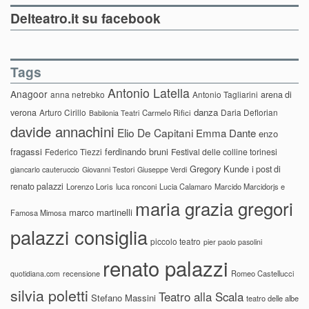
Delteatro.it su facebook
Tags
Antonio Latella
Anagoor
anna netrebko
Antonio Tagliarini
arena di
danza
verona
Arturo Cirillo
Daria Deflorian
Carmelo Rifici
Babilonia Teatri
davide annachini
Elio De Capitani
Emma Dante
enzo
fragassi
ferdinando bruni
Federico Tiezzi
Festival delle colline torinesi
Gregory Kunde
i post di
giancarlo cauteruccio
Giovanni Testori
Giuseppe Verdi
renato palazzi
Lorenzo Loris
luca ronconi
Lucia Calamaro
Marcido Marcidorjs e
maria grazia gregori
marco martinelli
Famosa Mimosa
palazzi consiglia
piccolo teatro
pier paolo pasolini
renato palazzi
recensione
Romeo Castellucci
quotidiana.com
silvia poletti
Teatro alla Scala
Stefano Massini
teatro delle albe