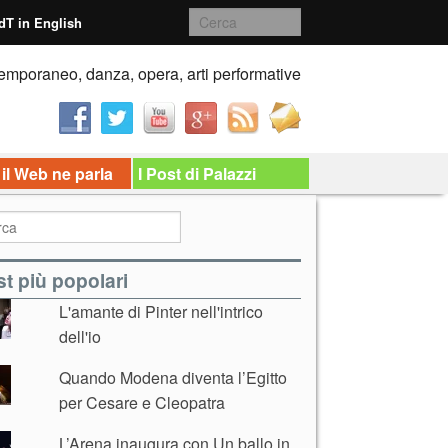
dT in English
emporaneo, danza, opera, arti performative
 il Web ne parla
I Post di Palazzi
t più popolari
L'amante di Pinter nell'intrico
dell'io
Quando Modena diventa l’Egitto
per Cesare e Cleopatra
L’Arena inaugura con Un ballo in