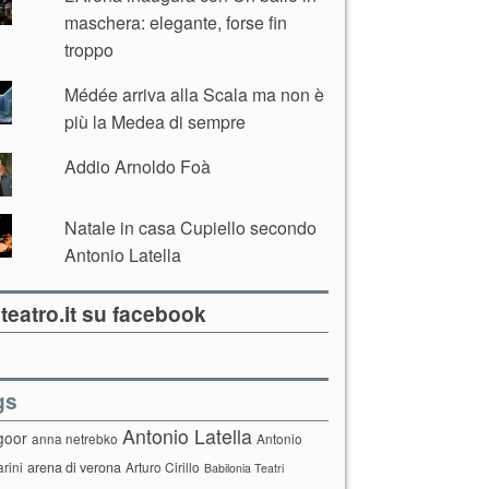
maschera: elegante, forse fin
troppo
Médée arriva alla Scala ma non è
più la Medea di sempre
Addio Arnoldo Foà
Natale in casa Cupiello secondo
Antonio Latella
teatro.it su facebook
gs
Antonio Latella
goor
anna netrebko
Antonio
arini
arena di verona
Arturo Cirillo
Babilonia Teatri