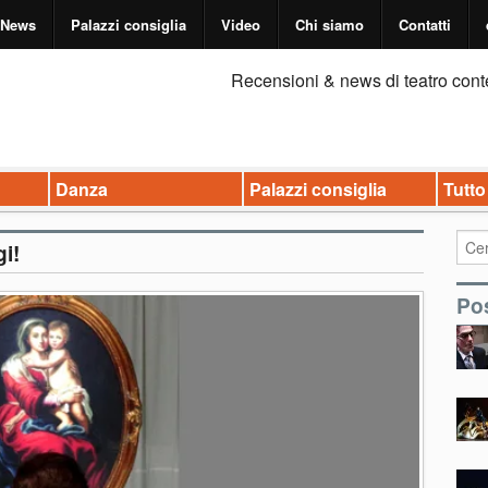
News
Palazzi consiglia
Video
Chi siamo
Contatti
Recensioni & news di teatro cont
Danza
Palazzi consiglia
Tutto
i!
Pos