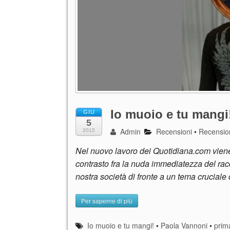
Io muoio e tu mangi
GIU
5
Admin
Recensioni
•
Recension
2015
Nel nuovo lavoro dei Quotidiana.com viene 
contrasto fra la nuda immediatezza del rac
nostra società di fronte a un tema cruciale
Per saperne di più
Io muoio e tu mangi!
•
Paola Vannoni
•
prim