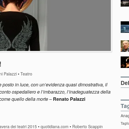
!
i Palazzi
•
Teatro
Del
posto in luce, con un’evidenza quasi dimostrativa, il
conto ospedaliero e l’imbarazzo, l’inadeguatezza della
 come quello della morte
–
Renato Palazzi
Ta
Ana
Tagli
avera dei teatri 2015
•
quotidiana.com
•
Roberto Scappin