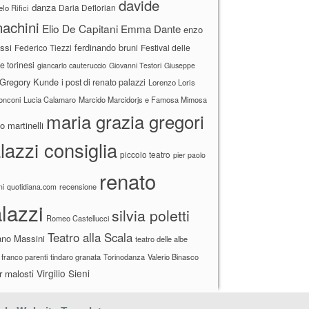
davide
danza
Daria Deflorian
lo Rifici
achini
Elio De Capitani
Emma Dante
enzo
ssi
ferdinando bruni
Federico Tiezzi
Festival delle
ne torinesi
giancarlo cauteruccio
Giovanni Testori
Giuseppe
Gregory Kunde
i post di renato palazzi
Lorenzo Loris
ronconi
Lucia Calamaro
Marcido Marcidorjs e Famosa Mimosa
maria grazia gregori
 martinelli
lazzi consiglia
piccolo teatro
pier paolo
renato
recensione
ni
quotidiana.com
lazzi
silvia poletti
Romeo Castellucci
Teatro alla Scala
ano Massini
teatro delle albe
 franco parenti
tindaro granata
Torinodanza
Valerio Binasco
Virgilio Sieni
r malosti