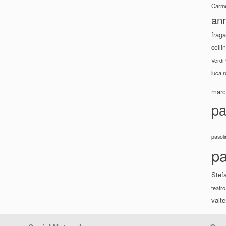
Carme
ann
fraga
colli
Verdi
luca 
marco
pa
pasoli
pa
Stef
teatro
valte