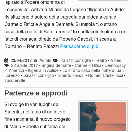
ispirato all’opera omonima di
Tocqueville. Arriva a Milano da Lugano “Ifigenia in Aulide”,
rivisitazione d’autore della tragedia euripidea a cura di
Carmelo Rifici e Angela Demattè. Si intitola “Lo strano
caso della notte di San Lorenzo” lo spettacolo ispirato a un
fatto di cronaca, diretto da Roberto Cavosi, in scena a
Bolzano – Renato Palazzi
Per saperne di più
23/04/2017
Admin
Palazzi consiglia
•
Teatro
•
Video
22 aprile 2017
•
angela demattè
•
Carmelo Rifici
•
Democracy
in America
•
Ifigenia in Aulide
•
Lo strano caso della notte di San
Lorenzo
•
palazzi consiglia
•
roberto cavosi
•
Romeo Castellucci
•
Tocqueville
Partenze e approdi
Si svolge in vari luoghi del
Salento, nell’arco di un intero
fine settimana, il nuovo progetto
di Mario Perrotta sul tema dei