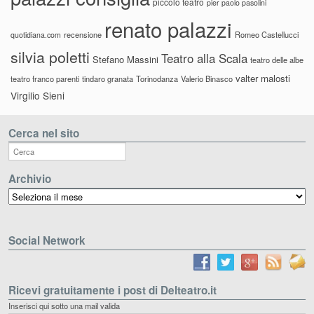
piccolo teatro
pier paolo pasolini
renato palazzi
recensione
Romeo Castellucci
quotidiana.com
silvia poletti
Teatro alla Scala
Stefano Massini
teatro delle albe
valter malosti
teatro franco parenti
tindaro granata
Torinodanza
Valerio Binasco
Virgilio Sieni
Cerca nel sito
Archivio
Archivio
Social Network
Ricevi gratuitamente i post di Delteatro.it
Inserisci qui sotto una mail valida