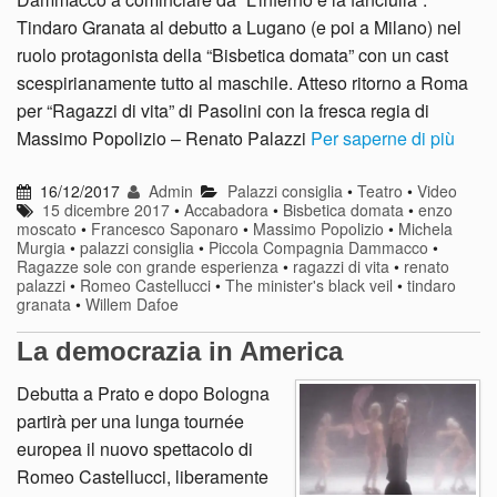
Tindaro Granata al debutto a Lugano (e poi a Milano) nel
ruolo protagonista della “Bisbetica domata” con un cast
scespirianamente tutto al maschile. Atteso ritorno a Roma
per “Ragazzi di vita” di Pasolini con la fresca regia di
Massimo Popolizio – Renato Palazzi
Per saperne di più
16/12/2017
Admin
Palazzi consiglia
•
Teatro
•
Video
15 dicembre 2017
•
Accabadora
•
Bisbetica domata
•
enzo
moscato
•
Francesco Saponaro
•
Massimo Popolizio
•
Michela
Murgia
•
palazzi consiglia
•
Piccola Compagnia Dammacco
•
Ragazze sole con grande esperienza
•
ragazzi di vita
•
renato
palazzi
•
Romeo Castellucci
•
The minister's black veil
•
tindaro
granata
•
Willem Dafoe
La democrazia in America
Debutta a Prato e dopo Bologna
partirà per una lunga tournée
europea il nuovo spettacolo di
Romeo Castellucci, liberamente