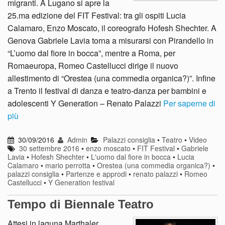
migranti. A Lugano si apre la
25.ma edizione del FIT Festival: tra gli ospiti Lucia
Calamaro, Enzo Moscato, il coreografo Hofesh Shechter. A
Genova Gabriele Lavia torna a misurarsi con Pirandello in
“L’uomo dal fiore in bocca”, mentre a Roma, per
Romaeuropa, Romeo Castellucci dirige il nuovo
allestimento di “Orestea (una commedia organica?)”. Infine
a Trento il festival di danza e teatro-danza per bambini e
adolescenti Y Generation – Renato Palazzi
Per saperne di
più
30/09/2016
Admin
Palazzi consiglia
•
Teatro
•
Video
30 settembre 2016
•
enzo moscato
•
FIT Festival
•
Gabriele
Lavia
•
Hofesh Shechter
•
L'uomo dal fiore in bocca
•
Lucia
Calamaro
•
mario perrotta
•
Orestea (una commedia organica?)
•
palazzi consiglia
•
Partenze e approdi
•
renato palazzi
•
Romeo
Castellucci
•
Y Generation festival
Tempo di Biennale Teatro
Attesi in laguna Marthaler,