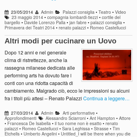
23/05/2014
Admin
Palazzi consiglia
•
Teatro
•
Video
23 maggio 2014
•
compagnia lombardi-tiezzi
•
cortile del
bargello
•
Davide Lorenzo Palla
•
jan fabre
•
palazzi consiglia
•
Primavera dei Teatri 2014
•
renato palazzi
•
Romeo Castellucci
Altri modi per cucinare un Uovo
Dopo 12 anni e nel generale
clima di ristrettezze, anche la
rassegna milanese dedicata alle
performing arts ha dovuto fare i
conti con una ridotta capacità di
cambiamento. Malgrado ciò, ecco le impressioni su alcuni
fra i titoli più attesi – Renato Palazzi
Continua a leggere…
27/03/2014
Admin
Arti performative
•
Approfondimenti
Alessandro Sciarroni
•
Ant Hampton
•
Attore
•
Francesca De Isabella
•
il tuo nome non è esatto
•
renato
palazzi
•
Romeo Castellucci
•
Sara Leghissa
•
Strasse
•
Tim
Etchells
•
Umberto Angelini
•
Untitled_I will be there when you die