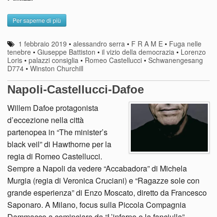
Per saperne di più
1 febbraio 2019
•
alessandro serra
•
F R A M E
•
Fuga nelle
tenebre
•
Giuseppe Battiston
•
il vizio della democrazia
•
Lorenzo
Loris
•
palazzi consiglia
•
Romeo Castellucci
•
Schwanengesang
D774
•
Winston Churchill
Napoli-Castellucci-Dafoe
Willem Dafoe protagonista
d’eccezione nella città
partenopea in “The minister’s
black veil” di Hawthorne per la
regia di Romeo Castellucci.
Sempre a Napoli da vedere “Accabadora” di Michela
Murgia (regia di Veronica Cruciani) e “Ragazze sole con
grande esperienza” di Enzo Moscato, diretto da Francesco
Saponaro. A Milano, focus sulla Piccola Compagnia
Dammacco a cominciare da “L’inferno e la fanciulla”.