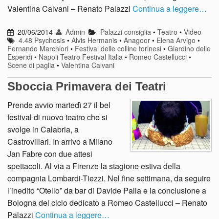
Valentina Calvani – Renato Palazzi
Continua a leggere…
20/06/2014
Admin
Palazzi consiglia
•
Teatro
•
Video
4.48 Psychosis
•
Alvis Hermanis
•
Anagoor
•
Elena Arvigo
•
Fernando Marchiori
•
Festival delle colline torinesi
•
Giardino delle
Esperidi
•
Napoli Teatro Festival Italia
•
Romeo Castellucci
•
Scene di paglia
•
Valentina Calvani
Sboccia Primavera dei Teatri
Prende avvio martedì 27 il bel
festival di nuovo teatro che si
svolge in Calabria, a
Castrovillari. In arrivo a Milano
Jan Fabre con due attesi
spettacoli. Al via a Firenze la stagione estiva della
compagnia Lombardi-Tiezzi. Nel fine settimana, da seguire
l’inedito “Otello” da bar di Davide Palla e la conclusione a
Bologna del ciclo dedicato a Romeo Castellucci – Renato
Palazzi
Continua a leggere…