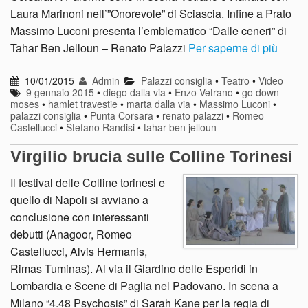
Laura Marinoni nell’”Onorevole” di Sciascia. Infine a Prato
Massimo Luconi presenta l’emblematico “Dalle ceneri” di
Tahar Ben Jelloun – Renato Palazzi
Per saperne di più
10/01/2015
Admin
Palazzi consiglia
•
Teatro
•
Video
9 gennaio 2015
•
diego dalla via
•
Enzo Vetrano
•
go down
moses
•
hamlet travestie
•
marta dalla via
•
Massimo Luconi
•
palazzi consiglia
•
Punta Corsara
•
renato palazzi
•
Romeo
Castellucci
•
Stefano Randisi
•
tahar ben jelloun
Virgilio brucia sulle Colline Torinesi
Il festival delle Colline torinesi e
quello di Napoli si avviano a
conclusione con interessanti
debutti (Anagoor, Romeo
Castellucci, Alvis Hermanis,
Rimas Tuminas). Al via il Giardino delle Esperidi in
Lombardia e Scene di Paglia nel Padovano. In scena a
Milano “4.48 Psychosis” di Sarah Kane per la regia di