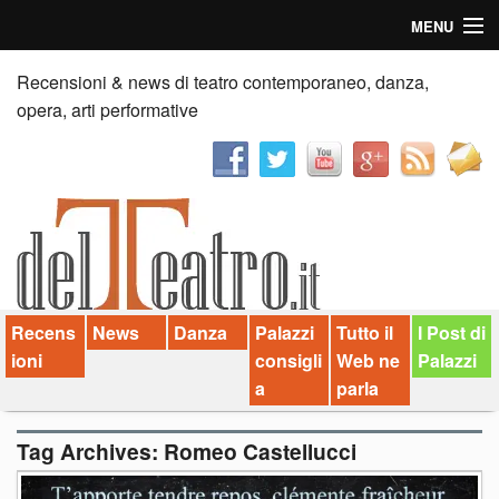
MENU
Home
Recensioni & news di teatro contemporaneo, danza,
opera, arti performative
Recensioni
Anticipazioni
News
Palazzi consiglia
Recens
News
Danza
Palazzi
Tutto il
I Post di
Video
ioni
consigli
Web ne
Palazzi
Chi siamo
a
parla
Contatti
Tag Archives:
Romeo Castellucci
dT in English