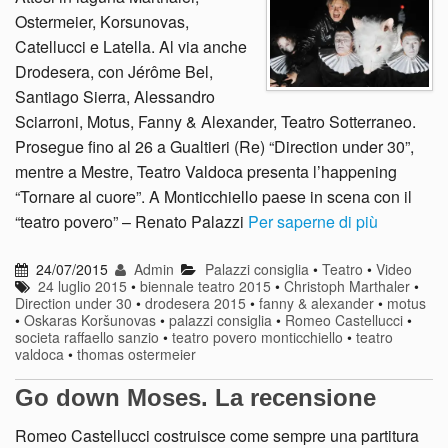
Ostermeier, Korsunovas,
Catellucci e Latella. Al via anche
Drodesera, con Jérôme Bel,
Santiago Sierra, Alessandro
Sciarroni, Motus, Fanny & Alexander, Teatro Sotterraneo.
Prosegue fino al 26 a Gualtieri (Re) “Direction under 30”,
mentre a Mestre, Teatro Valdoca presenta l’happening
“Tornare al cuore”. A Monticchiello paese in scena con il
“teatro povero” – Renato Palazzi
Per saperne di più
24/07/2015
Admin
Palazzi consiglia
•
Teatro
•
Video
24 luglio 2015
•
biennale teatro 2015
•
Christoph Marthaler
•
Direction under 30
•
drodesera 2015
•
fanny & alexander
•
motus
•
Oskaras Koršunovas
•
palazzi consiglia
•
Romeo Castellucci
•
societa raffaello sanzio
•
teatro povero monticchiello
•
teatro
valdoca
•
thomas ostermeier
Go down Moses. La recensione
Romeo Castellucci costruisce come sempre una partitura