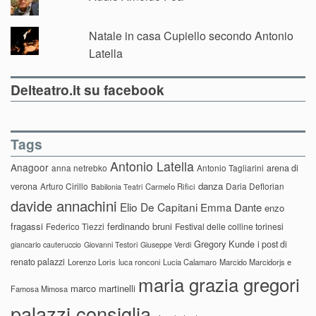
Natale in casa Cupiello secondo Antonio
Latella
Delteatro.it su facebook
Tags
Antonio Latella
Anagoor
anna netrebko
Antonio Tagliarini
arena di
danza
verona
Arturo Cirillo
Daria Deflorian
Carmelo Rifici
Babilonia Teatri
davide annachini
Elio De Capitani
Emma Dante
enzo
fragassi
ferdinando bruni
Federico Tiezzi
Festival delle colline torinesi
Gregory Kunde
i post di
giancarlo cauteruccio
Giovanni Testori
Giuseppe Verdi
renato palazzi
Lorenzo Loris
luca ronconi
Lucia Calamaro
Marcido Marcidorjs e
maria grazia gregori
marco martinelli
Famosa Mimosa
palazzi consiglia