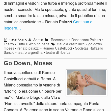
di immagini e visioni che turba e interroga profondamente il
nostro inconscio. Ma lo spettacolo, giunto quasi al termine,
sembra smarrire la sua misura, privando il pubblico di una
catartica conclusione – Renato Palazzi
Continua a
leggere…
19/01/2015
Admin
Recensioni
•
Recensioni Palazzi
•
Teatro
•
Tutto il Web ne parla
claudia castellucci
•
go down
moses
•
renato palazzi
•
Romeo Castellucci
•
Societas Raffaello
Sanzio
•
teatro argentina
•
teatro di ricerca
Go Down, Moses
Il nuovo spettacolo di Romeo
Castellucci debutti a Roma. A
Milano consigliamo la visione di
“Mio figlio era come un padre per
me” di Marta e Diego dalla Via e
“Hamlet travestie” della straordinaria compagnia Punta
Corsara. A Palermo sono in scena Vetrano e Randisi con