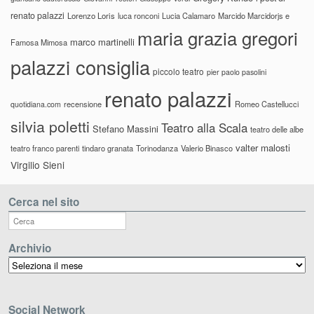
renato palazzi
Lorenzo Loris
luca ronconi
Lucia Calamaro
Marcido Marcidorjs e
maria grazia gregori
marco martinelli
Famosa Mimosa
palazzi consiglia
piccolo teatro
pier paolo pasolini
renato palazzi
recensione
Romeo Castellucci
quotidiana.com
silvia poletti
Teatro alla Scala
Stefano Massini
teatro delle albe
valter malosti
teatro franco parenti
tindaro granata
Torinodanza
Valerio Binasco
Virgilio Sieni
Cerca nel sito
Archivio
Archivio
Social Network