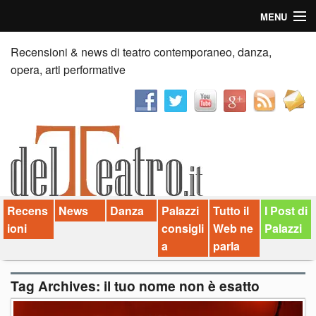
MENU
Home
Recensioni & news di teatro contemporaneo, danza,
opera, arti performative
Recensioni
Anticipazioni
News
Palazzi consiglia
Recens
News
Danza
Palazzi
Tutto il
I Post di
Video
ioni
consigli
Web ne
Palazzi
Chi siamo
a
parla
Contatti
Tag Archives:
il tuo nome non è esatto
dT in English