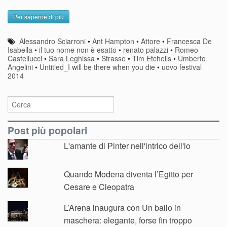
Per saperne di più
Alessandro Sciarroni
•
Ant Hampton
•
Attore
•
Francesca De
Isabella
•
il tuo nome non è esatto
•
renato palazzi
•
Romeo
Castellucci
•
Sara Leghissa
•
Strasse
•
Tim Etchells
•
Umberto
Angelini
•
Untitled_I will be there when you die
•
uovo festival
2014
Post più popolari
L'amante di Pinter nell'intrico dell'io
Quando Modena diventa l’Egitto per
Cesare e Cleopatra
L’Arena inaugura con Un ballo in
maschera: elegante, forse fin troppo