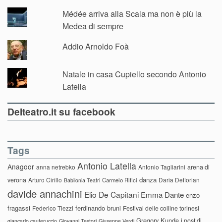
Médée arriva alla Scala ma non è più la
Medea di sempre
Addio Arnoldo Foà
Natale in casa Cupiello secondo Antonio
Latella
Delteatro.it su facebook
Tags
Antonio Latella
Anagoor
anna netrebko
Antonio Tagliarini
arena di
danza
verona
Arturo Cirillo
Daria Deflorian
Carmelo Rifici
Babilonia Teatri
davide annachini
Elio De Capitani
Emma Dante
enzo
fragassi
ferdinando bruni
Federico Tiezzi
Festival delle colline torinesi
Gregory Kunde
i post di
giancarlo cauteruccio
Giovanni Testori
Giuseppe Verdi