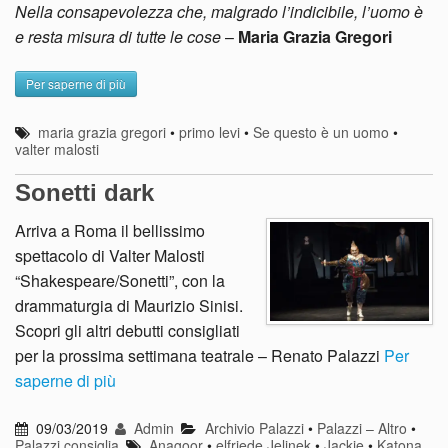
Nella consapevolezza che, malgrado l’indicibile, l’uomo è
e resta misura di tutte le cose
–
Maria Grazia Gregori
Per saperne di più
maria grazia gregori
•
primo levi
•
Se questo è un uomo
•
valter malosti
Sonetti dark
Arriva a Roma il bellissimo
spettacolo di Valter Malosti
“Shakespeare/Sonetti”, con la
drammaturgia di Maurizio Sinisi.
Scopri gli altri debutti consigliati
per la prossima settimana teatrale – Renato Palazzi
Per
saperne di più
09/03/2019
Admin
Archivio Palazzi
•
Palazzi – Altro
•
Palazzi consiglia
Anagoor
•
elfriede Jelinek
•
Jackie
•
Katona