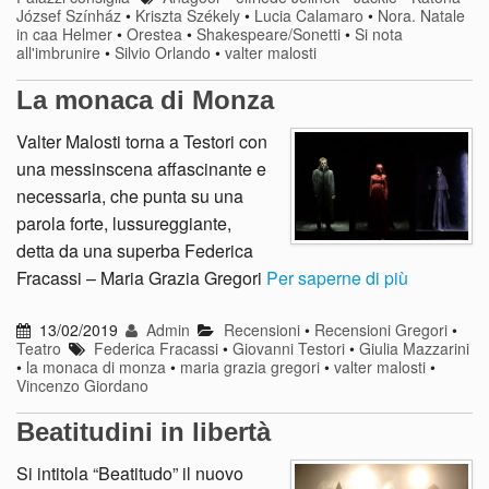
József Színház
•
Kriszta Székely
•
Lucia Calamaro
•
Nora. Natale
in caa Helmer
•
Orestea
•
Shakespeare/Sonetti
•
Si nota
all'imbrunire
•
Silvio Orlando
•
valter malosti
La monaca di Monza
Valter Malosti torna a Testori con
una messinscena affascinante e
necessaria, che punta su una
parola forte, lussureggiante,
detta da una superba Federica
Fracassi – Maria Grazia Gregori
Per saperne di più
13/02/2019
Admin
Recensioni
•
Recensioni Gregori
•
Teatro
Federica Fracassi
•
Giovanni Testori
•
Giulia Mazzarini
•
la monaca di monza
•
maria grazia gregori
•
valter malosti
•
Vincenzo Giordano
Beatitudini in libertà
Si intitola “Beatitudo” il nuovo