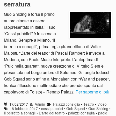
serratura
Guo Shixing è forse il primo
autore cinese a essere
rappresentato in Italia; il suo
“Cessi pubblici” è in scena a
Milano. Sempre a Milano, “Il
berretto a sonagli”, prima regia pirandelliana di Valter
Malosti. “L’arte del teatro” di Pascal Rambert è invece a
Modena, con Paolo Musio interprete. L’anteprima di
“Pulcinella quartet”, nuova creazione di Virgilio Sieni è
presentata nel borgo umbro di Solomeo. Gli anglo tedeschi
Gob Squad sono infine a Moncalieri con “War and peace”,
ironica riflessione multimediale che prende spunto dal
capolavoro di Tolstoj – Renato Palazzi
Per saperne di più
17/02/2017
Admin
Palazzi consiglia
•
Teatro
•
Video
18 febbraio 2017
•
cessi pubblici
•
Gob Squad
•
Guo Shixing
•
Il berretto a sonagli
•
L'arte del teatro
•
palazzi consiglia
•
paolo