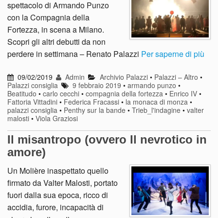
spettacolo di Armando Punzo
con la Compagnia della
Fortezza, in scena a Milano.
Scopri gli altri debutti da non
perdere in settimana – Renato Palazzi
Per saperne di più
09/02/2019
Admin
Archivio Palazzi
•
Palazzi – Altro
•
Palazzi consiglia
9 febbraio 2019
•
armando punzo
•
Beatitudo
•
carlo cecchi
•
compagnia della fortezza
•
Enrico IV
•
Fattoria Vittadini
•
Federica Fracassi
•
la monaca di monza
•
palazzi consiglia
•
Penthy sur la bande
•
Trieb_l'indagine
•
valter
malosti
•
Viola Graziosi
Il misantropo (ovvero Il nevrotico in
amore)
Un Molière inaspettato quello
firmato da Valter Malosti, portato
fuori dalla sua epoca, ricco di
accidia, furore, incapacità di