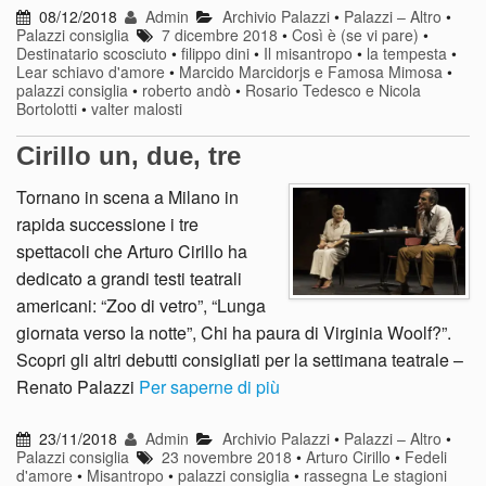
08/12/2018
Admin
Archivio Palazzi
•
Palazzi – Altro
•
Palazzi consiglia
7 dicembre 2018
•
Così è (se vi pare)
•
Destinatario scosciuto
•
filippo dini
•
Il misantropo
•
la tempesta
•
Lear schiavo d'amore
•
Marcido Marcidorjs e Famosa Mimosa
•
palazzi consiglia
•
roberto andò
•
Rosario Tedesco e Nicola
Bortolotti
•
valter malosti
Cirillo un, due, tre
Tornano in scena a Milano in
rapida successione i tre
spettacoli che Arturo Cirillo ha
dedicato a grandi testi teatrali
americani: “Zoo di vetro”, “Lunga
giornata verso la notte”, Chi ha paura di Virginia Woolf?”.
Scopri gli altri debutti consigliati per la settimana teatrale –
Renato Palazzi
Per saperne di più
23/11/2018
Admin
Archivio Palazzi
•
Palazzi – Altro
•
Palazzi consiglia
23 novembre 2018
•
Arturo Cirillo
•
Fedeli
d'amore
•
Misantropo
•
palazzi consiglia
•
rassegna Le stagioni