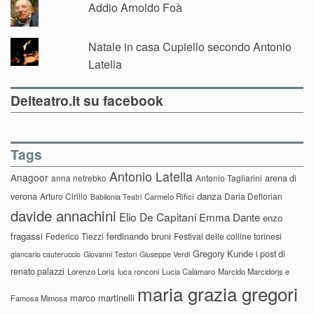
Addio Arnoldo Foà
Natale in casa Cupiello secondo Antonio
Latella
Delteatro.it su facebook
Tags
Antonio Latella
Anagoor
anna netrebko
Antonio Tagliarini
arena di
danza
verona
Arturo Cirillo
Daria Deflorian
Carmelo Rifici
Babilonia Teatri
davide annachini
Elio De Capitani
Emma Dante
enzo
fragassi
ferdinando bruni
Federico Tiezzi
Festival delle colline torinesi
Gregory Kunde
i post di
giancarlo cauteruccio
Giovanni Testori
Giuseppe Verdi
renato palazzi
Lorenzo Loris
luca ronconi
Lucia Calamaro
Marcido Marcidorjs e
maria grazia gregori
marco martinelli
Famosa Mimosa