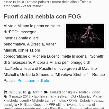
russe in Italia
•
renato palazzi
•
teatro delle albe
•
Trilogia
americans
•
valter malosti
Fuori dalla nebbia con FOG
Al via a Milano la prima edizione
di “FOG”, rassegna
internazionale di arti
performative. A Brescia, Valter
Malosti, con le azioni
coreografiche di Michela Lucenti, mette in scena i “Sonetti”
di Shakespeare. Ancora a Milano per l’omaggio di
ricci/forte al teatro di Pasolini e l’evergreen di Maurizio
Micheli e Umberto Simonetta “Mi voleva Strehler” – Renato
Palazzi
Per saperne di più
09/03/2018
Admin
Palazzi consiglia
•
Teatro
•
Video
9 marzo 2018
•
fabrizio sinisi
•
festival FOG
•
Maurizo Micheli
•
michela lucenti
•
Michèle Lamy
•
motus
•
Olivier Dubois
•
palazzi
consiglia
•
Philippe Quesne
•
PPP ultimo inventario prima di
liquidazione
•
renato palazzi
•
Ricci/Forte
•
Sonetti
•
valter malosti