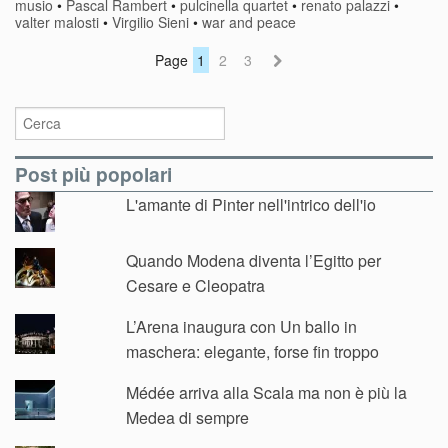
musio
•
Pascal Rambert
•
pulcinella quartet
•
renato palazzi
•
valter malosti
•
Virgilio Sieni
•
war and peace
Page
1
2
3
Post più popolari
L'amante di Pinter nell'intrico dell'io
Quando Modena diventa l’Egitto per
Cesare e Cleopatra
L’Arena inaugura con Un ballo in
maschera: elegante, forse fin troppo
Médée arriva alla Scala ma non è più la
Medea di sempre