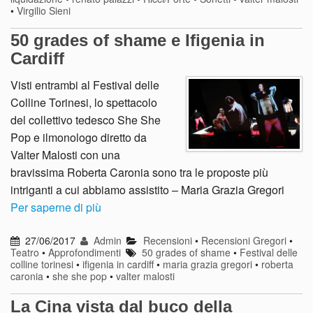
•
Virgilio Sieni
50 grades of shame e Ifigenia in
Cardiff
Visti entrambi al Festival delle
Colline Torinesi, lo spettacolo
del collettivo tedesco She She
Pop e ilmonologo diretto da
Valter Malosti con una
bravissima Roberta Caronia sono tra le proposte più
intriganti a cui abbiamo assistito – Maria Grazia Gregori
Per saperne di più
27/06/2017
Admin
Recensioni
•
Recensioni Gregori
•
Teatro
•
Approfondimenti
50 grades of shame
•
Festival delle
colline torinesi
•
ifigenia in cardiff
•
maria grazia gregori
•
roberta
caronia
•
she she pop
•
valter malosti
La Cina vista dal buco della