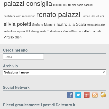
palazzi consiglia
piccolo teatro
pier paolo pasolini
renato palazzi
recensione
Romeo Castellucci
quotidiana.com
silvia poletti
Teatro alla Scala
Stefano Massini
teatro delle albe
valter malosti
teatro franco parenti
tindaro granata
Torinodanza
Valerio Binasco
Virgilio Sieni
Cerca nel sito
Archivio
Archivio
Social Network
Ricevi gratuitamente i post di Delteatro.it