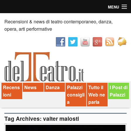
MENU
Home
Recensioni & news di teatro contemporaneo, danza,
opera, arti performative
Recensioni
Anticipazioni
News
Palazzi consiglia
Recens
News
Danza
Palazzi
Tutto il
I Post di
Video
ioni
consigli
Web ne
Palazzi
Chi siamo
a
parla
Contatti
Tag Archives:
valter malosti
dT in English