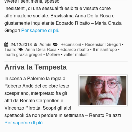
vivere i sentimenti, spesso
inesistenti, di una sessualità esibita e vissuta come
affermazione sociale. Bravissima Anna Della Rosa e
giustamente inquietante Edoardo Ribatto – Maria Grazia
Gregori
Per saperne di più
24/12/2018
Admin
Recensioni
•
Recensioni Gregori
•
Teatro
Anna Della Rosa
•
edoardo ribatto
•
Il misantropo
•
maria grazia gregori
•
Molière
•
valter malosti
Arriva la Tempesta
In scena a Palermo la regia di
Roberto Andò del celebre testo
scespiriano, interpretato fra gli
altri da Renato Carpentieri e
Vincenzo Pirrotta. Scopri gli altri
spettacoli da non perdere in settimana – Renato Palazzi
Per saperne di più