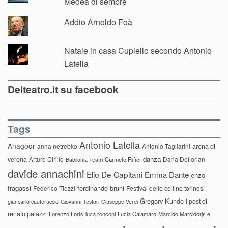
Medea di sempre
Addio Arnoldo Foà
Natale in casa Cupiello secondo Antonio
Latella
Delteatro.it su facebook
Tags
Antonio Latella
Anagoor
anna netrebko
Antonio Tagliarini
arena di
danza
verona
Arturo Cirillo
Daria Deflorian
Carmelo Rifici
Babilonia Teatri
davide annachini
Elio De Capitani
Emma Dante
enzo
fragassi
ferdinando bruni
Federico Tiezzi
Festival delle colline torinesi
Gregory Kunde
i post di
giancarlo cauteruccio
Giovanni Testori
Giuseppe Verdi
renato palazzi
Lorenzo Loris
luca ronconi
Lucia Calamaro
Marcido Marcidorjs e