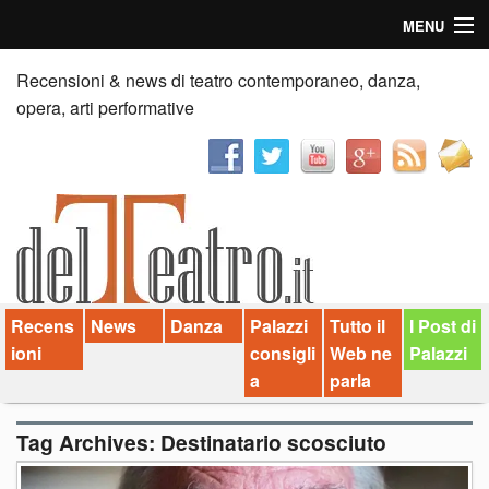
MENU
Home
Recensioni & news di teatro contemporaneo, danza,
opera, arti performative
Recensioni
Anticipazioni
News
Palazzi consiglia
Recens
News
Danza
Palazzi
Tutto il
I Post di
Video
ioni
consigli
Web ne
Palazzi
Chi siamo
a
parla
Contatti
Tag Archives:
Destinatario scosciuto
dT in English