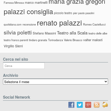
maria grazia gregori
marco martinelli
Famosa Mimosa
palazzi consiglia
piccolo teatro
pier paolo pasolini
renato palazzi
recensione
Romeo Castellucci
quotidiana.com
silvia poletti
Teatro alla Scala
Stefano Massini
teatro delle albe
valter malosti
teatro franco parenti
tindaro granata
Torinodanza
Valerio Binasco
Virgilio Sieni
Cerca nel sito
Archivio
Archivio
Social Network