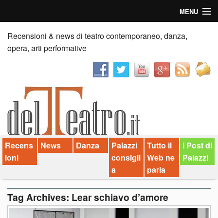
MENU
Home
Recensioni & news di teatro contemporaneo, danza,
opera, arti performative
Recensioni
Anticipazioni
News
Palazzi consiglia
Recens
News
Danza
Palazzi
Tutto il
I Post di
Video
ioni
consigli
Web ne
Palazzi
Chi siamo
a
parla
Contatti
Tag Archives:
Lear schiavo d’amore
dT in English