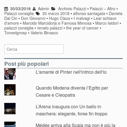
30/03/2018
Admin
Archivio Palazzi
•
Palazzi – Altro
•
Palazzi consiglia
30 marzo 2018
•
alfonso santagata
•
Daniela
Dal Cin
•
Don Giovanni
•
Hugo Claus
•
I malvagi
•
Lear schiavo
d'amore
•
Marcido Marcidorjs e Famosa Mimosa
•
Marco Isidori
•
palazzi consiglia
•
renato palazzi
•
the year of cancer
•
Toneelgroep
•
Valerio Binasco
Post più popolari
L'amante di Pinter nell'intrico dell'io
Quando Modena diventa l’Egitto per
Cesare e Cleopatra
L’Arena inaugura con Un ballo in
maschera: elegante, forse fin troppo
Médée arriva alla Scala ma non è più la