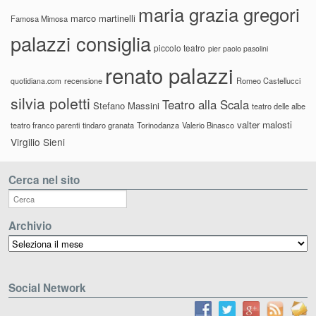
maria grazia gregori
marco martinelli
Famosa Mimosa
palazzi consiglia
piccolo teatro
pier paolo pasolini
renato palazzi
recensione
Romeo Castellucci
quotidiana.com
silvia poletti
Teatro alla Scala
Stefano Massini
teatro delle albe
valter malosti
teatro franco parenti
tindaro granata
Torinodanza
Valerio Binasco
Virgilio Sieni
Cerca nel sito
Archivio
Archivio
Social Network