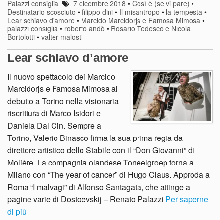
Palazzi consiglia
7 dicembre 2018
•
Così è (se vi pare)
•
Destinatario scosciuto
•
filippo dini
•
Il misantropo
•
la tempesta
•
Lear schiavo d'amore
•
Marcido Marcidorjs e Famosa Mimosa
•
palazzi consiglia
•
roberto andò
•
Rosario Tedesco e Nicola
Bortolotti
•
valter malosti
Lear schiavo d’amore
Il nuovo spettacolo dei Marcido
Marcidorjs e Famosa Mimosa al
debutto a Torino nella visionaria
riscrittura di Marco Isidori e
Daniela Dal Cin. Sempre a
Torino, Valerio Binasco firma la sua prima regia da
direttore artistico dello Stabile con il “Don Giovanni” di
Molière. La compagnia olandese Toneelgroep torna a
Milano con “The year of cancer” di Hugo Claus. Approda a
Roma “I malvagi” di Alfonso Santagata, che attinge a
pagine varie di Dostoevskij – Renato Palazzi
Per saperne
di più