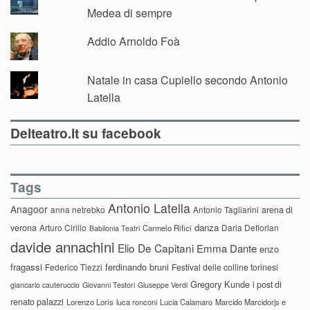
Medea di sempre
Addio Arnoldo Foà
Natale in casa Cupiello secondo Antonio
Latella
Delteatro.it su facebook
Tags
Antonio Latella
Anagoor
anna netrebko
Antonio Tagliarini
arena di
danza
verona
Arturo Cirillo
Daria Deflorian
Carmelo Rifici
Babilonia Teatri
davide annachini
Elio De Capitani
Emma Dante
enzo
fragassi
ferdinando bruni
Federico Tiezzi
Festival delle colline torinesi
Gregory Kunde
i post di
giancarlo cauteruccio
Giovanni Testori
Giuseppe Verdi
renato palazzi
Lorenzo Loris
luca ronconi
Lucia Calamaro
Marcido Marcidorjs e