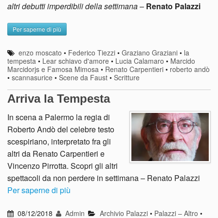
altri debutti imperdibili della settimana
–
Renato Palazzi
Per saperne di più
enzo moscato
•
Federico Tiezzi
•
Graziano Graziani
•
la
tempesta
•
Lear schiavo d'amore
•
Lucia Calamaro
•
Marcido
Marcidorjs e Famosa Mimosa
•
Renato Carpentieri
•
roberto andò
•
scannasurice
•
Scene da Faust
•
Scritture
Arriva la Tempesta
In scena a Palermo la regia di
Roberto Andò del celebre testo
scespiriano, interpretato fra gli
altri da Renato Carpentieri e
Vincenzo Pirrotta. Scopri gli altri
spettacoli da non perdere in settimana – Renato Palazzi
Per saperne di più
08/12/2018
Admin
Archivio Palazzi
•
Palazzi – Altro
•