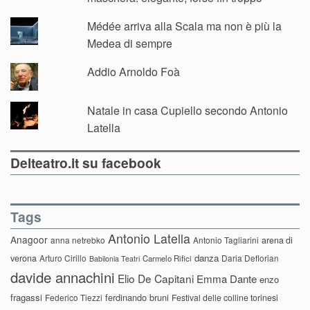
Médée arriva alla Scala ma non è più la
Medea di sempre
Addio Arnoldo Foà
Natale in casa Cupiello secondo Antonio
Latella
Delteatro.it su facebook
Tags
Antonio Latella
Anagoor
anna netrebko
Antonio Tagliarini
arena di
danza
verona
Arturo Cirillo
Daria Deflorian
Carmelo Rifici
Babilonia Teatri
davide annachini
Elio De Capitani
Emma Dante
enzo
fragassi
ferdinando bruni
Federico Tiezzi
Festival delle colline torinesi