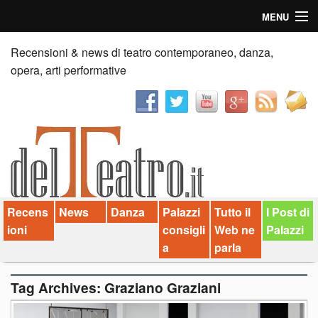
MENU
Home
Recensioni & news di teatro contemporaneo, danza,
opera, arti performative
Recensioni
Anticipazioni
News
Palazzi consiglia
Recens
News
Danza
Palazzi
Tutto il
I Post di
Video
ioni
consigli
Web ne
Palazzi
Chi siamo
a
parla
Contatti
Tag Archives:
Graziano Graziani
dT in English