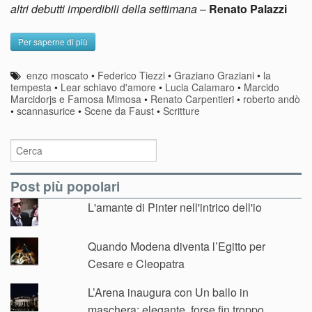
altri debutti imperdibili della settimana
–
Renato Palazzi
Per saperne di più
enzo moscato
•
Federico Tiezzi
•
Graziano Graziani
•
la
tempesta
•
Lear schiavo d'amore
•
Lucia Calamaro
•
Marcido
Marcidorjs e Famosa Mimosa
•
Renato Carpentieri
•
roberto andò
•
scannasurice
•
Scene da Faust
•
Scritture
Post più popolari
L'amante di Pinter nell'intrico dell'io
Quando Modena diventa l’Egitto per
Cesare e Cleopatra
L’Arena inaugura con Un ballo in
maschera: elegante, forse fin troppo