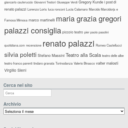
Gregory Kunde
i post di
giancarlo cauteruccio
Giovanni Testori
Giuseppe Verdi
renato palazzi
Lorenzo Loris
luca ronconi
Lucia Calamaro
Marcido Marcidorjs e
maria grazia gregori
marco martinelli
Famosa Mimosa
palazzi consiglia
piccolo teatro
pier paolo pasolini
renato palazzi
recensione
Romeo Castellucci
quotidiana.com
silvia poletti
Teatro alla Scala
Stefano Massini
teatro delle albe
valter malosti
teatro franco parenti
tindaro granata
Torinodanza
Valerio Binasco
Virgilio Sieni
Cerca nel sito
Archivio
Archivio