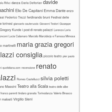
davide
danza
Daria Deflorian
lo Rifici
achini
Elio De Capitani
Emma Dante
enzo
ssi
ferdinando bruni
Federico Tiezzi
Festival delle
ne torinesi
giancarlo cauteruccio
Giovanni Testori
Giuseppe
Gregory Kunde
i post di renato palazzi
Lorenzo Loris
ronconi
Lucia Calamaro
Marcido Marcidorjs e Famosa Mimosa
maria grazia gregori
 martinelli
lazzi consiglia
piccolo teatro
pier paolo
renato
recensione
ni
quotidiana.com
lazzi
silvia poletti
Romeo Castellucci
Teatro alla Scala
ano Massini
teatro delle albe
 franco parenti
tindaro granata
Torinodanza
Valerio Binasco
Virgilio Sieni
r malosti