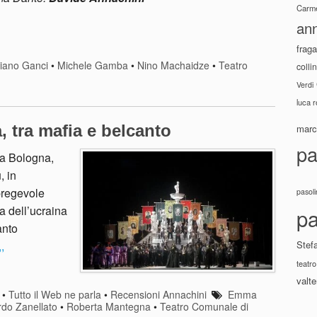
Carme
ann
fraga
iano Ganci
•
Michele Gamba
•
Nino Machaidze
•
Teatro
colli
Verdi
luca 
a, tra mafia e belcanto
marco
pa
 a Bologna,
, in
pregevole
pasoli
a dell’ucraina
pa
anto
,
Stef
teatro
valte
•
Tutto il Web ne parla
•
Recensioni Annachini
Emma
rdo Zanellato
•
Roberta Mantegna
•
Teatro Comunale di