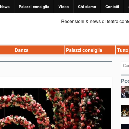
News
Palazzi consiglia
Video
Chi siamo
Contatti
Recensioni & news di teatro cont
Danza
Palazzi consiglia
Tutto
Pos