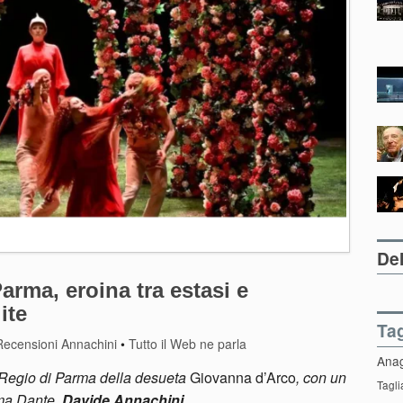
Del
rma, eroina tra estasi e
ite
Ta
Recensioni Annachini
•
Tutto il Web ne parla
Ana
l Regio di Parma della desueta
Giovanna d’Arco
, con un
Tagli
mma Dante.
Davide Annachini