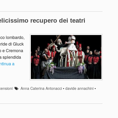
elicissimo recupero dei teatri
irico lombardo,
uride di Gluck
omo e Cremona
la splendida
ntinua a
ensioni
Anna Caterina Antonacci
•
davide annachini
•