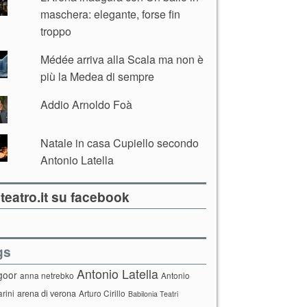
maschera: elegante, forse fin
troppo
Médée arriva alla Scala ma non è
più la Medea di sempre
Addio Arnoldo Foà
Natale in casa Cupiello secondo
Antonio Latella
teatro.it su facebook
gs
Antonio Latella
goor
anna netrebko
Antonio
arini
arena di verona
Arturo Cirillo
Babilonia Teatri