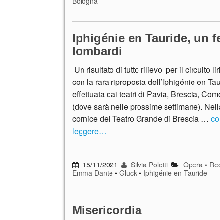
Bologna
Iphigénie en Tauride, un f
lombardi
Un risultato di tutto rilievo per il circuito l
con la rara riproposta dell’Iphigénie en Ta
effettuata dai teatri di Pavia, Brescia, C
(dove sarà nelle prossime settimane). Nel
cornice del Teatro Grande di Brescia …
co
leggere…
15/11/2021
Silvia Poletti
Opera
•
Rec
Emma Dante
•
Gluck
•
Iphigénie en Tauride
Misericordia