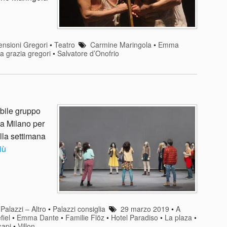
nsioni Gregori
•
Teatro
Carmine Maringola
•
Emma
a grazia gregori
•
Salvatore d’Onofrio
ibile gruppo
 a Milano per
ella settimana
iù
•
Palazzi – Altro
•
Palazzi consiglia
29 marzo 2019
•
A
fiel
•
Emma Dante
•
Familie Flöz
•
Hotel Paradiso
•
La plaza
•
sapi
•
Villon