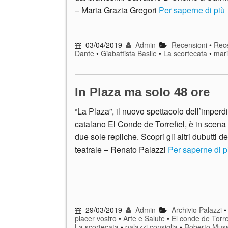
– Maria Grazia Gregori
Per saperne di più
03/04/2019
Admin
Recensioni
•
Rece
Dante
•
Giabattista Basile
•
La scortecata
•
mari
In Plaza ma solo 48 ore
“La Plaza”, il nuovo spettacolo dell’imperd
catalano El Conde de Torrefiel, è in scena
due sole repliche. Scopri gli altri dubutti d
teatrale – Renato Palazzi
Per saperne di p
29/03/2019
Admin
Archivio Palazzi
piacer vostro
•
Arte e Salute
•
El conde de Torre
La scortecata
•
palazzi consiglia
•
Roberto Mus