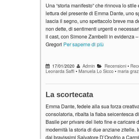
Una “storia manifesto” che rinnova lo stile
lettura del presente di Emma Dante, uno 
lascia il segno, uno spettacolo breve ma d
non dette, di sentimenti urgenti e necessar
il cast, con Simone Zambelli in evidenza –
Gregori
Per saperne di più
17/01/2020
Admin
Recensioni
•
Rece
Leonarda Saffi
•
Manuela Lo Sicco
•
maria graz
La scortecata
Emma Dante, fedele alla sua forza creativ
consolatoria, ribalta la fiaba seicentesca d
Basile per privare del lieto fine e caricare 
modernità la storia di due anziane zitelle. I
dai bravissimi Salvatore D’Onofrio a Carm