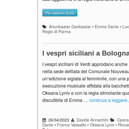
Per saperne di più
Ariunbaatar Ganbaatar
•
Emma Dante
•
Luc
Regio di Parma
I vespri siciliani a Bologn
I vespri siciliani di Verdi approdano anche
nella sede defilata del Comunale Nouveau
un’edizione siglata al femminile, con una 
esecuzione musicale affidata alla bacchett
Oksana Lyniv e con la regia stimolante qu
discutibile di Emma …
continua a leggere,,
26/04/2023
Davide Annachini
Opera
Dante
•
Franco Vassallo
•
Oksana Lyniv
•
Ricca