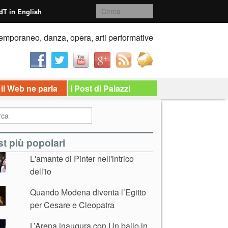
dT in English
emporaneo, danza, opera, arti performative
 il Web ne parla
I Post di Palazzi
t più popolari
L'amante di Pinter nell'intrico
dell'io
Quando Modena diventa l’Egitto
per Cesare e Cleopatra
L’Arena inaugura con Un ballo in