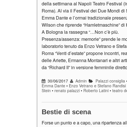
della settimana al Napoli Teatro Festival (
Roma). Al via il Festival dei Due Mondi di
Emma Dante e l’ormai tradizionale presen
Wilson che riprende “Hamletmaschine” di H
A Bologna la rassegna “…Non c’è più.
Presenza/assenza: memorie” prende le mo
laboratorio tenuto da Enzo Vetrano e Stef
Roma “Venti d’estate” propone incontri, re
delle Ariette, Ermanna Montanari e altri ar
da “Richard II” in versione femminile diret
30/06/2017
Admin
Palazzi consiglia
Emma Dante
•
Enzo Vetrano e Stefano Randisi
Stein
•
renato palazzi
•
Roberto Latini
•
teatro de
Bestie di scena
Forse un punto e a capo, una ripartenza all