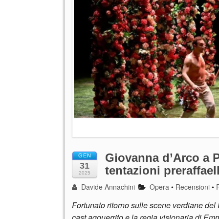
Giovanna d’Arco a Pa
GEN
31
tentazioni preraffaell
2025
Davide Annachini
Opera
•
Recensioni
•
Fortunato ritorno sulle scene verdiane de
cast agguerrito e la regia visionaria di E