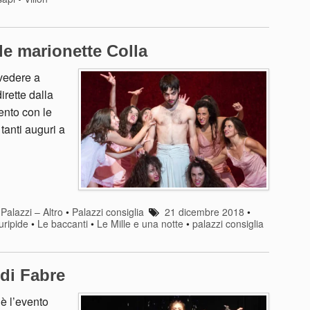
e marionette Colla
 vedere a
irette dalla
ento con le
tanti auguri a
•
Palazzi – Altro
•
Palazzi consiglia
21 dicembre 2018
•
uripide
•
Le baccanti
•
Le Mille e una notte
•
palazzi consiglia
 di Fabre
è l’evento