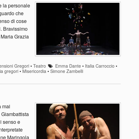
 e la personale
sguardo che
enso di cose
i. Bravissimo
 Maria Grazia
nsioni Gregori
•
Teatro
Emma Dante
•
Italia Carroccio
•
ia gregori
•
Misericordia
•
Simone Zambelli
a mai
i Giambattista
di senso e
nterpretate
ine Maringola