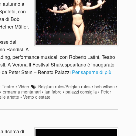
in autunno a
 Spoleto, con
za di Bob
einer Müller.
sse dal
ano Randisi. A
ading, performance musicali con Roberto Latini, Teatro
tisti. A Verona il Festival Shakespeariano è inaugurato
to da Peter Stein – Renato Palazzi
Per saperne di più
•
Teatro
•
Video
Belgium rules/Belgian rules
•
bob wilson
•
•
ermanna montanari
•
jan fabre
•
palazzi consiglia
•
Peter
lle ariette
•
Vento d'estate
a ricerca di