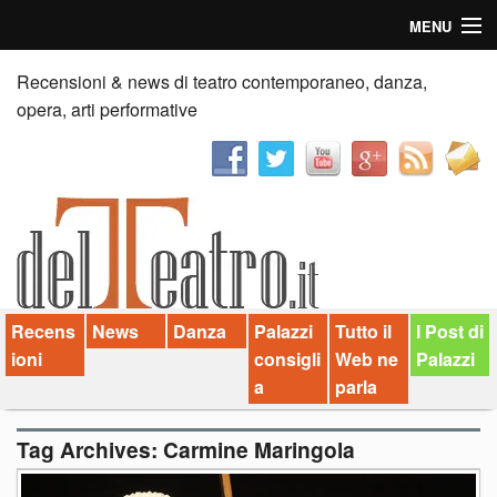
MENU
Home
Recensioni & news di teatro contemporaneo, danza,
opera, arti performative
Recensioni
Anticipazioni
News
Palazzi consiglia
Recens
News
Danza
Palazzi
Tutto il
I Post di
Video
ioni
consigli
Web ne
Palazzi
Chi siamo
a
parla
Contatti
Tag Archives:
Carmine Maringola
dT in English