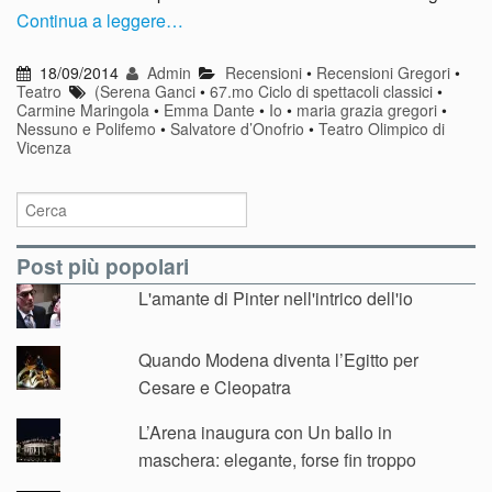
Continua a leggere…
18/09/2014
Admin
Recensioni
•
Recensioni Gregori
•
Teatro
(Serena Ganci
•
67.mo Ciclo di spettacoli classici
•
Carmine Maringola
•
Emma Dante
•
Io
•
maria grazia gregori
•
Nessuno e Polifemo
•
Salvatore d’Onofrio
•
Teatro Olimpico di
Vicenza
Post più popolari
L'amante di Pinter nell'intrico dell'io
Quando Modena diventa l’Egitto per
Cesare e Cleopatra
L’Arena inaugura con Un ballo in
maschera: elegante, forse fin troppo