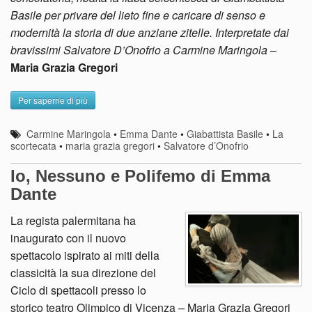
Basile per privare del lieto fine e caricare di senso e
modernità la storia di due anziane zitelle. Interpretate dai
bravissimi Salvatore D’Onofrio a Carmine Maringola
–
Maria Grazia Gregori
Per saperne di più
Carmine Maringola
•
Emma Dante
•
Giabattista Basile
•
La
scortecata
•
maria grazia gregori
•
Salvatore d’Onofrio
Io, Nessuno e Polifemo di Emma
Dante
La regista palermitana ha
inaugurato con il nuovo
spettacolo ispirato ai miti della
classicità la sua direzione del
Ciclo di spettacoli presso lo
storico teatro Olimpico di Vicenza – Maria Grazia Gregori