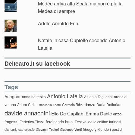
Médée arriva alla Scala ma non è più la
Medea di sempre
Addio Arnoldo Foà
Natale in casa Cupiello secondo Antonio
Latella
Delteatro.it su facebook
Tags
Antonio Latella
Anagoor
anna netrebko
Antonio Tagliarini
arena di
danza
verona
Arturo Cirillo
Daria Deflorian
Carmelo Rifici
Babilonia Teatri
davide annachini
Elio De Capitani
Emma Dante
enzo
fragassi
ferdinando bruni
Federico Tiezzi
Festival delle colline torinesi
Gregory Kunde
i post di
giancarlo cauteruccio
Giovanni Testori
Giuseppe Verdi