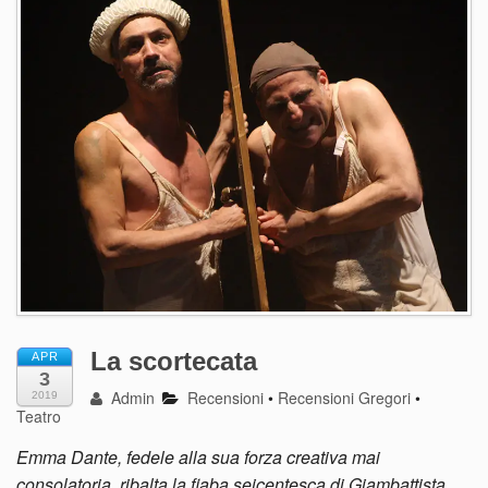
La scortecata
APR
3
Admin
Recensioni
•
Recensioni Gregori
•
2019
Teatro
Emma Dante, fedele alla sua forza creativa mai
consolatoria, ribalta la fiaba seicentesca di Giambattista