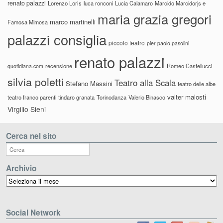
renato palazzi
Lorenzo Loris
luca ronconi
Lucia Calamaro
Marcido Marcidorjs e
maria grazia gregori
marco martinelli
Famosa Mimosa
palazzi consiglia
piccolo teatro
pier paolo pasolini
renato palazzi
recensione
Romeo Castellucci
quotidiana.com
silvia poletti
Teatro alla Scala
Stefano Massini
teatro delle albe
valter malosti
teatro franco parenti
tindaro granata
Torinodanza
Valerio Binasco
Virgilio Sieni
Cerca nel sito
Archivio
Archivio
Social Network