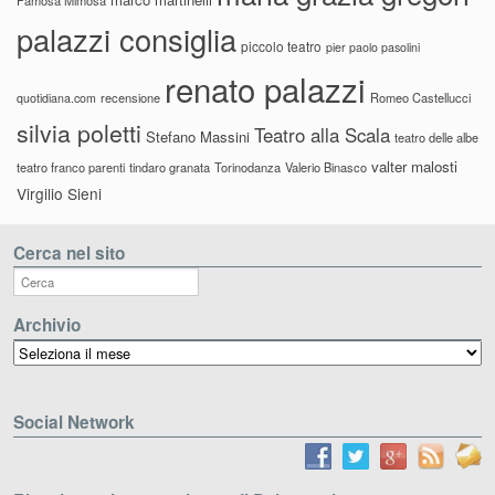
palazzi consiglia
piccolo teatro
pier paolo pasolini
renato palazzi
recensione
Romeo Castellucci
quotidiana.com
silvia poletti
Teatro alla Scala
Stefano Massini
teatro delle albe
valter malosti
teatro franco parenti
tindaro granata
Torinodanza
Valerio Binasco
Virgilio Sieni
Cerca nel sito
Archivio
Archivio
Social Network