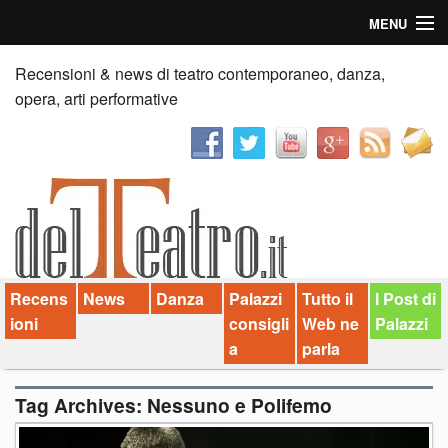
MENU
Home
Recensioni & news di teatro contemporaneo, danza,
opera, arti performative
Recensioni
Anticipazioni
News
Palazzi consiglia
Recens
News
Danza
Palazzi
Tutto il
I Post di
Video
ioni
consigli
Web ne
Palazzi
Chi siamo
a
parla
Contatti
Tag Archives:
Nessuno e Polifemo
dT in English