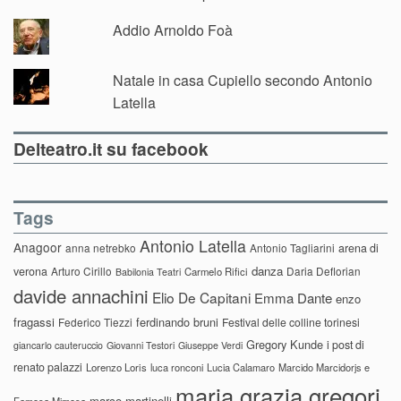
Addio Arnoldo Foà
Natale in casa Cupiello secondo Antonio
Latella
Delteatro.it su facebook
Tags
Antonio Latella
Anagoor
anna netrebko
Antonio Tagliarini
arena di
danza
verona
Arturo Cirillo
Daria Deflorian
Carmelo Rifici
Babilonia Teatri
davide annachini
Elio De Capitani
Emma Dante
enzo
fragassi
ferdinando bruni
Federico Tiezzi
Festival delle colline torinesi
Gregory Kunde
i post di
giancarlo cauteruccio
Giovanni Testori
Giuseppe Verdi
renato palazzi
Lorenzo Loris
luca ronconi
Lucia Calamaro
Marcido Marcidorjs e
maria grazia gregori
marco martinelli
Famosa Mimosa