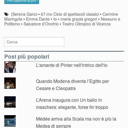
Per saperne di più
(Serena Ganci
•
67.mo Ciclo di spettacoli classici
•
Carmine
Maringola
•
Emma Dante
•
Io
•
maria grazia gregori
•
Nessuno e
Polifemo
•
Salvatore d’Onofrio
•
Teatro Olimpico di Vicenza
Post più popolari
L'amante di Pinter nell'intrico dell'io
Quando Modena diventa l’Egitto per
Cesare e Cleopatra
L’Arena inaugura con Un ballo in
maschera: elegante, forse fin troppo
Médée arriva alla Scala ma non è più la
Medea di sempre