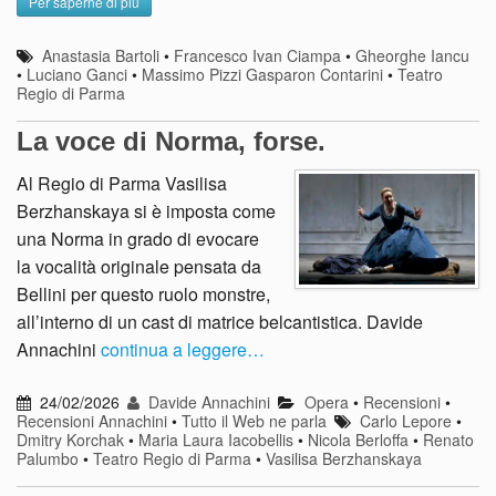
Per saperne di più
Anastasia Bartoli
•
Francesco Ivan Ciampa
•
Gheorghe Iancu
•
Luciano Ganci
•
Massimo Pizzi Gasparon Contarini
•
Teatro
Regio di Parma
La voce di Norma, forse.
Al Regio di Parma Vasilisa
Berzhanskaya si è imposta come
una Norma in grado di evocare
la vocalità originale pensata da
Bellini per questo ruolo monstre,
all’interno di un cast di matrice belcantistica. Davide
Annachini
continua a leggere…
24/02/2026
Davide Annachini
Opera
•
Recensioni
•
Recensioni Annachini
•
Tutto il Web ne parla
Carlo Lepore
•
Dmitry Korchak
•
Maria Laura Iacobellis
•
Nicola Berloffa
•
Renato
Palumbo
•
Teatro Regio di Parma
•
Vasilisa Berzhanskaya