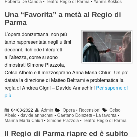
Roberto De Candia
•
Teatro Regio di Parma
•
Yannis Kokkos
Una “Favorita” a metà al Regio di
Parma
L’opera donizettiana, non più
tanto rappresentata negli ultimi
decenni, richiede interpreti
all’altezza, come si sono
dimostrati Simone Piazzola,
Celso Albelo e il mezzosprano Anna Maria Chiuri. Un po’
datata la direzione di Matteo Beltrami e problematica la
regia di Andrea Cigni – Davide Annachini
Per saperne di
più
04/03/2022
Admin
Opera
•
Recensioni
Celso
Albelo
•
davide annachini
•
Gaetano Donizetti
•
La favorita
•
Manna Maria Chiuri
•
Simone Piazzola
•
Teatro Regio di Parma
Il Regio di Parma riapre ed è subito