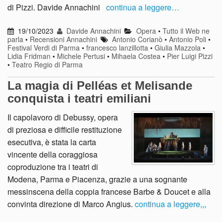
di Pizzi. Davide Annachini
continua a leggere…
19/10/2023
Davide Annachini
Opera
•
Tutto il Web ne
parla
•
Recensioni Annachini
Antonio Corianò
•
Antonio Poli
•
Festival Verdi di Parma
•
francesco lanzillotta
•
Giulia Mazzola
•
Lidia Fridman
•
Michele Pertusi
•
Mihaela Costea
•
Pier Luigi Pizzi
•
Teatro Regio di Parma
La magia di Pelléas et Melisande
conquista i teatri emiliani
Il capolavoro di Debussy, opera
di preziosa e difficile restituzione
esecutiva, è stata la carta
vincente della coraggiosa
coproduzione tra i teatri di
Modena, Parma e Piacenza, grazie a una sognante
messinscena della coppia francese Barbe & Doucet e alla
convinta direzione di Marco Angius.
continua a leggere,,,