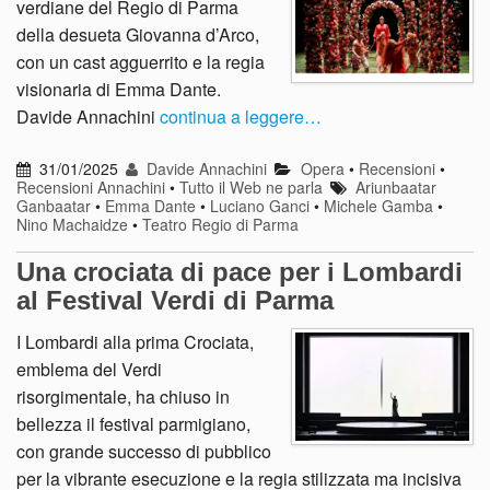
verdiane del Regio di Parma
della desueta Giovanna d’Arco,
con un cast agguerrito e la regia
visionaria di Emma Dante.
Davide Annachini
continua a leggere…
31/01/2025
Davide Annachini
Opera
•
Recensioni
•
Recensioni Annachini
•
Tutto il Web ne parla
Ariunbaatar
Ganbaatar
•
Emma Dante
•
Luciano Ganci
•
Michele Gamba
•
Nino Machaidze
•
Teatro Regio di Parma
Una crociata di pace per i Lombardi
al Festival Verdi di Parma
I Lombardi alla prima Crociata,
emblema del Verdi
risorgimentale, ha chiuso in
bellezza il festival parmigiano,
con grande successo di pubblico
per la vibrante esecuzione e la regia stilizzata ma incisiva