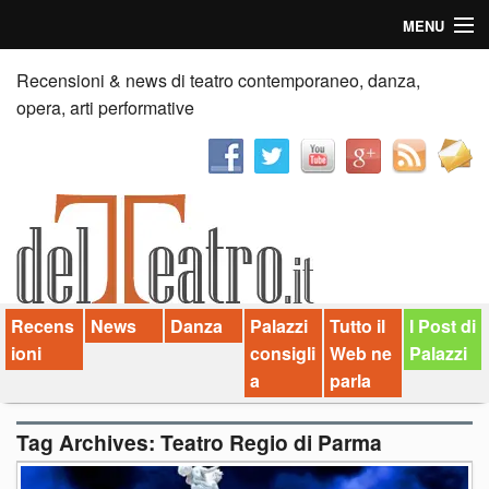
MENU
Home
Recensioni & news di teatro contemporaneo, danza,
opera, arti performative
Recensioni
Anticipazioni
News
Palazzi consiglia
Recens
News
Danza
Palazzi
Tutto il
I Post di
Video
ioni
consigli
Web ne
Palazzi
Chi siamo
a
parla
Contatti
Tag Archives:
Teatro Regio di Parma
dT in English