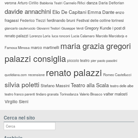
danza
verona
Arturo Cirillo
Daria Deflorian
Carmelo Rifici
Babilonia Teatri
davide annachini
Elio De Capitani
Emma Dante
enzo
fragassi
ferdinando bruni
Federico Tiezzi
Festival delle colline torinesi
Gregory Kunde
i post di
giancarlo cauteruccio
Giovanni Testori
Giuseppe Verdi
renato palazzi
Lorenzo Loris
luca ronconi
Lucia Calamaro
Marcido Marcidorjs e
maria grazia gregori
marco martinelli
Famosa Mimosa
palazzi consiglia
piccolo teatro
pier paolo pasolini
renato palazzi
recensione
Romeo Castellucci
quotidiana.com
silvia poletti
Teatro alla Scala
Stefano Massini
teatro delle albe
valter malosti
teatro franco parenti
tindaro granata
Torinodanza
Valerio Binasco
Virgilio Sieni
Cerca nel sito
Archivio