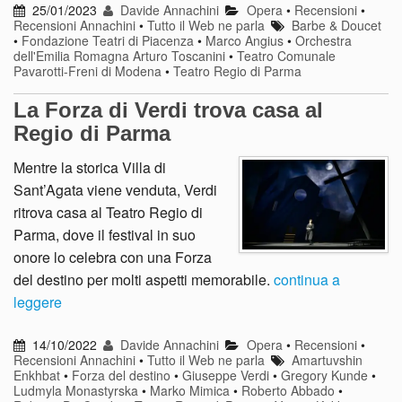
25/01/2023
Davide Annachini
Opera
•
Recensioni
•
Recensioni Annachini
•
Tutto il Web ne parla
Barbe & Doucet
•
Fondazione Teatri di Piacenza
•
Marco Angius
•
Orchestra
dell'Emilia Romagna Arturo Toscanini
•
Teatro Comunale
Pavarotti-Freni di Modena
•
Teatro Regio di Parma
La Forza di Verdi trova casa al
Regio di Parma
Mentre la storica Villa di
Sant’Agata viene venduta, Verdi
ritrova casa al Teatro Regio di
Parma, dove il festival in suo
onore lo celebra con una Forza
del destino per molti aspetti memorabile.
continua a
leggere
14/10/2022
Davide Annachini
Opera
•
Recensioni
•
Recensioni Annachini
•
Tutto il Web ne parla
Amartuvshin
Enkhbat
•
Forza del destino
•
Giuseppe Verdi
•
Gregory Kunde
•
Ludmyla Monastyrska
•
Marko Mimica
•
Roberto Abbado
•