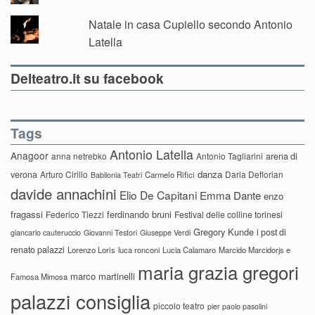
Natale in casa Cupiello secondo Antonio
Latella
Delteatro.it su facebook
Tags
Antonio Latella
Anagoor
anna netrebko
Antonio Tagliarini
arena di
danza
verona
Arturo Cirillo
Daria Deflorian
Carmelo Rifici
Babilonia Teatri
davide annachini
Elio De Capitani
Emma Dante
enzo
fragassi
ferdinando bruni
Federico Tiezzi
Festival delle colline torinesi
Gregory Kunde
i post di
giancarlo cauteruccio
Giovanni Testori
Giuseppe Verdi
renato palazzi
Lorenzo Loris
luca ronconi
Lucia Calamaro
Marcido Marcidorjs e
maria grazia gregori
marco martinelli
Famosa Mimosa
palazzi consiglia
piccolo teatro
pier paolo pasolini