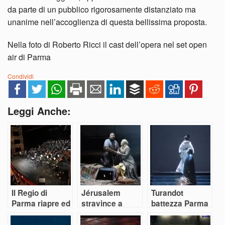
da parte di un pubblico rigorosamente distanziato ma
unanime nell’accoglienza di questa bellissima proposta.
Nella foto di Roberto Ricci il cast dell’opera nel set open
air di Parma
Condividi
Leggi Anche:
Il Regio di
Jérusalem
Turandot
Parma riapre ed
stravince a
battezza Parma
è subito Verdi
Parma e non
Capitale Italiana
solo grazie a
della Cultura