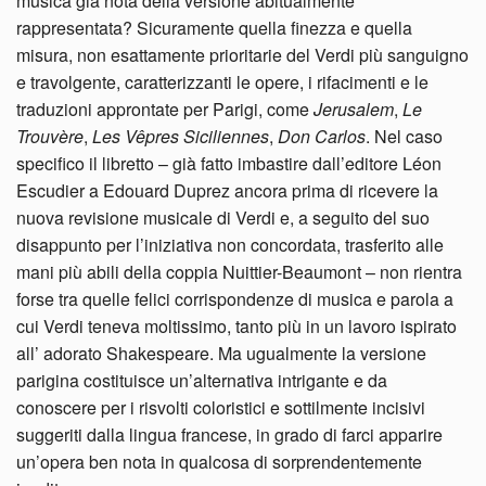
musica già nota della versione abitualmente
rappresentata? Sicuramente quella finezza e quella
misura, non esattamente prioritarie del Verdi più sanguigno
e travolgente, caratterizzanti le opere, i rifacimenti e le
traduzioni approntate per Parigi, come
Jerusalem
,
Le
Trouvère
,
Les Vêpres Siciliennes
,
Don Carlos
. Nel caso
specifico il libretto – già fatto imbastire dall’editore Léon
Escudier a Edouard Duprez ancora prima di ricevere la
nuova revisione musicale di Verdi e, a seguito del suo
disappunto per l’iniziativa non concordata, trasferito alle
mani più abili della coppia Nuittier-Beaumont – non rientra
forse tra quelle felici corrispondenze di musica e parola a
cui Verdi teneva moltissimo, tanto più in un lavoro ispirato
all’ adorato Shakespeare. Ma ugualmente la versione
parigina costituisce un’alternativa intrigante e da
conoscere per i risvolti coloristici e sottilmente incisivi
suggeriti dalla lingua francese, in grado di farci apparire
un’opera ben nota in qualcosa di sorprendentemente