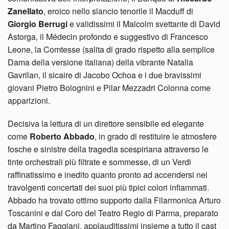
Zanellato
, eroico nello slancio tenorile il Macduff di
Giorgio Berrugi
e validissimi il Malcolm svettante di David
Astorga, il Médecin profondo e suggestivo di Francesco
Leone, la Comtesse (salita di grado rispetto alla semplice
Dama della versione italiana) della vibrante Natalia
Gavrilan, il sicaire di Jacobo Ochoa e i due bravissimi
giovani Pietro Bolognini e Pilar Mezzadri Colonna come
apparizioni.
Decisiva la lettura di un direttore sensibile ed elegante
come
Roberto Abbado
, in grado di restituire le atmosfere
fosche e sinistre della tragedia scespiriana attraverso le
tinte orchestrali più filtrate e sommesse, di un Verdi
raffinatissimo e inedito quanto pronto ad accendersi nei
travolgenti concertati dei suoi più tipici colori infiammati.
Abbado ha trovato ottimo supporto dalla Filarmonica Arturo
Toscanini e dal Coro del Teatro Regio di Parma, preparato
da Martino Faggiani, applauditissimi insieme a tutto il cast