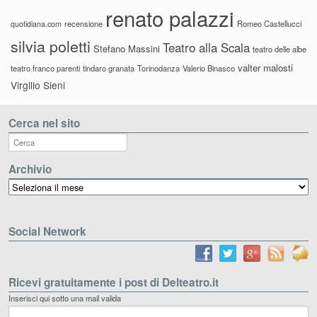
renato palazzi
recensione
Romeo Castellucci
quotidiana.com
silvia poletti
Teatro alla Scala
Stefano Massini
teatro delle albe
valter malosti
teatro franco parenti
tindaro granata
Torinodanza
Valerio Binasco
Virgilio Sieni
Cerca nel sito
Archivio
Archivio
Social Network
Ricevi gratuitamente i post di Delteatro.it
Inserisci qui sotto una mail valida