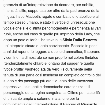
garanzia di un’interpretazione da ricordare, per nobiltà,
intensità, stile, supportata per altro dalla padronanza della
lingua. Il suo Macbeth, regale e combattuto, diabolico e al
tempo stesso umano, è stato il vertice di un’esecuzione
vocale che si è distinta per omogeneità e pertinenza ai vari
ruoli, anche nel caso di quello più improbo della Lady, che
dopo un paio di forfait, ha trovato in
Silvia Dalla Benetta
un’interprete sicura quanto convincente. Passata in pochi
anni dal repertorio leggero a quello drammatico, il soprano
vicentino ha dimostrato se non proprio nel colore timbrico
(tendenzialmente chiaro e lontano dal suggerire quella
“voce brutta” vagheggiata da Verdi) sicuramente nella
tenuta di una parte così insidiosa un completo controllo del
suono e dei passaggi più arditi quanto delle intenzioni
espressive insinuanti e demoniache caratterizzanti il
personaggio della regina sanguinaria. Ottimo per l’autorità
di un canto ampio e solenne, ma anche per la
comunicativa dell’interpretazione, il Banquo di
Riccardo