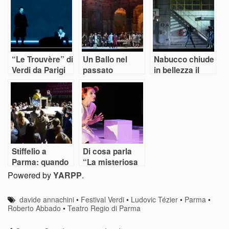
Verdi
2020
“Le Trouvère” di
Un Ballo nel
Nabucco chiude
Verdi da Parigi
passato
in bellezza il
fa ritorno a
inaugura il
Festival Verdi di
Parma
Regio di Parma
Parma
Stiffelio a
Di cosa parla
Parma: quando
“La misteriosa
le corna altrui
scomparsa di
Powered by
YARPP
.
diventano un
W”?
evento
davide annachini
•
Festival Verdi
•
Ludovic Tézier
•
Parma
•
Roberto Abbado
•
Teatro Regio di Parma