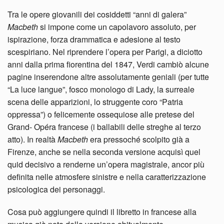
Tra le opere giovanili dei cosiddetti “anni di galera”
Macbeth
si impone come un capolavoro assoluto, per
ispirazione, forza drammatica e adesione al testo
scespiriano. Nel riprendere l’opera per Parigi, a diciotto
anni dalla prima fiorentina del 1847, Verdi cambiò alcune
pagine inserendone altre assolutamente geniali (per tutte
“La luce langue”, fosco monologo di Lady, la surreale
scena delle apparizioni, lo struggente coro “Patria
oppressa”) o felicemente ossequiose alle pretese del
Grand- Opéra francese (i ballabili delle streghe al terzo
atto). In realtà
Macbeth
era pressoché scolpito già a
Firenze, anche se nella seconda versione acquisì quel
quid decisivo a renderne un’opera magistrale, ancor più
definita nelle atmosfere sinistre e nella caratterizzazione
psicologica dei personaggi.
Cosa può aggiungere quindi il libretto in francese alla