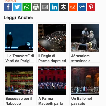
Condividi
Leggi Anche:
“Le Trouvère” di
Il Regio di
Jérusalem
Verdi da Parigi
Parma riapre ed
stravince a
fa ritorno a
è subito Verdi
Parma e non
Parma
solo grazie a
Verdi
Successo per il
A Parma
Un Ballo nel
Nabucco
Macbeth parla
passato