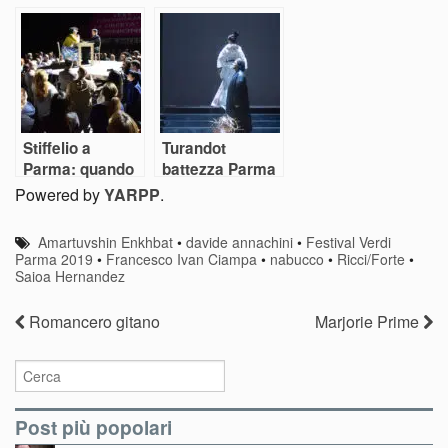
risorgimentale
francese
inaugura il
dell’Arena
Regio di Parma
Stiffelio a
Turandot
Parma: quando
battezza Parma
le corna altrui
Capitale Italiana
Powered by
YARPP
.
diventano un
della Cultura
evento
2020
Amartuvshin Enkhbat
•
davide annachini
•
Festival Verdi
Parma 2019
•
Francesco Ivan Ciampa
•
nabucco
•
Ricci/Forte
•
Saioa Hernandez
Romancero gitano
Marjorie Prime
Post più popolari