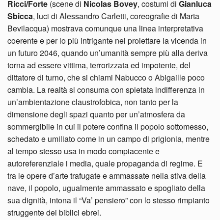
Ricci/Forte
(scene di
Nicolas Bovey
, costumi di
Gianluca
Sbicca
, luci di Alessandro Carletti, coreografie di Marta
Bevilacqua) mostrava comunque una linea interpretativa
coerente e per lo più intrigante nel proiettare la vicenda in
un futuro 2046, quando un’umanità sempre più alla deriva
torna ad essere vittima, terrorizzata ed impotente, del
dittatore di turno, che si chiami Nabucco o Abigaille poco
cambia. La realtà si consuma con spietata indifferenza in
un’ambientazione claustrofobica, non tanto per la
dimensione degli spazi quanto per un’atmosfera da
sommergibile in cui il potere confina il popolo sottomesso,
schedato e umiliato come in un campo di prigionia, mentre
al tempo stesso usa in modo compiacente e
autoreferenziale i media, quale propaganda di regime. E
tra le opere d’arte trafugate e ammassate nella stiva della
nave, il popolo, ugualmente ammassato e spogliato della
sua dignità, intona il “Va’ pensiero” con lo stesso rimpianto
struggente dei biblici ebrei.