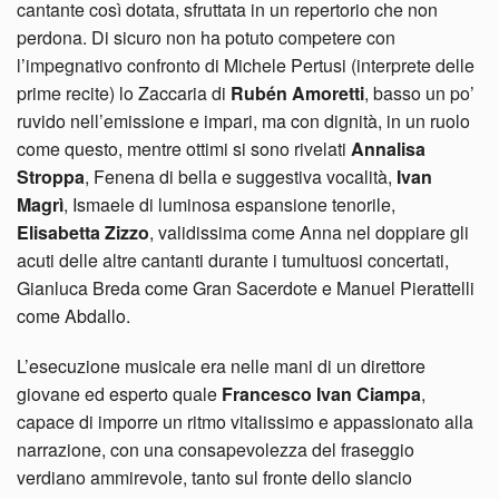
cantante così dotata, sfruttata in un repertorio che non
perdona. Di sicuro non ha potuto competere con
l’impegnativo confronto di Michele Pertusi (interprete delle
prime recite) lo Zaccaria di
Rubén Amoretti
, basso un po’
ruvido nell’emissione e impari, ma con dignità, in un ruolo
come questo, mentre ottimi si sono rivelati
Annalisa
Stroppa
, Fenena di bella e suggestiva vocalità,
Ivan
Magrì
, Ismaele di luminosa espansione tenorile,
Elisabetta Zizzo
, validissima come Anna nel doppiare gli
acuti delle altre cantanti durante i tumultuosi concertati,
Gianluca Breda come Gran Sacerdote e Manuel Pierattelli
come Abdallo.
L’esecuzione musicale era nelle mani di un direttore
giovane ed esperto quale
Francesco Ivan Ciampa
,
capace di imporre un ritmo vitalissimo e appassionato alla
narrazione, con una consapevolezza del fraseggio
verdiano ammirevole, tanto sul fronte dello slancio