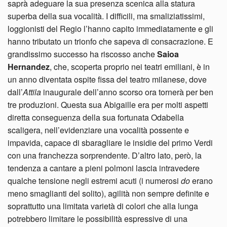
saprà adeguare la sua presenza scenica alla statura
superba della sua vocalità. I difficili, ma smaliziatissimi,
loggionisti del Regio l’hanno capito immediatamente e gli
hanno tributato un trionfo che sapeva di consacrazione. E
grandissimo successo ha riscosso anche
Saioa
Hernandez
, che, scoperta proprio nei teatri emiliani, è in
un anno diventata ospite fissa del teatro milanese, dove
dall’
Attila
inaugurale dell’anno scorso ora tornerà per ben
tre produzioni. Questa sua Abigaille era per molti aspetti
diretta conseguenza della sua fortunata Odabella
scaligera, nell’evidenziare una vocalità possente e
impavida, capace di sbaragliare le insidie del primo Verdi
con una franchezza sorprendente. D’altro lato, però, la
tendenza a cantare a pieni polmoni lascia intravedere
qualche tensione negli estremi acuti (i numerosi
do
erano
meno smaglianti del solito), agilità non sempre definite e
soprattutto una limitata varietà di colori che alla lunga
potrebbero limitare le possibilità espressive di una