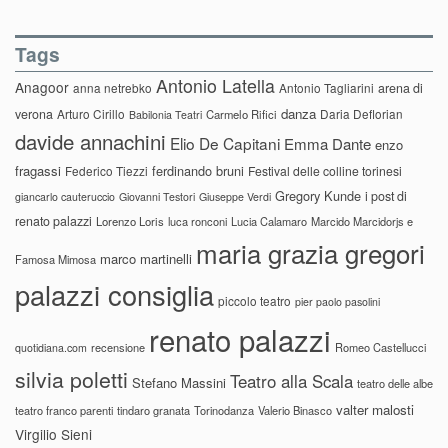
Tags
Antonio Latella
Anagoor
anna netrebko
Antonio Tagliarini
arena di
danza
verona
Arturo Cirillo
Daria Deflorian
Carmelo Rifici
Babilonia Teatri
davide annachini
Elio De Capitani
Emma Dante
enzo
fragassi
ferdinando bruni
Federico Tiezzi
Festival delle colline torinesi
Gregory Kunde
i post di
giancarlo cauteruccio
Giovanni Testori
Giuseppe Verdi
renato palazzi
Lorenzo Loris
luca ronconi
Lucia Calamaro
Marcido Marcidorjs e
maria grazia gregori
marco martinelli
Famosa Mimosa
palazzi consiglia
piccolo teatro
pier paolo pasolini
renato palazzi
recensione
Romeo Castellucci
quotidiana.com
silvia poletti
Teatro alla Scala
Stefano Massini
teatro delle albe
valter malosti
teatro franco parenti
tindaro granata
Torinodanza
Valerio Binasco
Virgilio Sieni