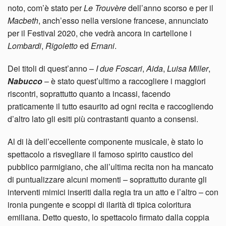
noto, com’è stato per
Le
Trouvère
dell’anno scorso e per il
Macbeth
, anch’esso nella versione francese, annunciato
per il Festival 2020, che vedrà ancora in cartellone i
Lombardi
,
Rigoletto
ed
Ernani
.
Dei titoli di quest’anno –
I due Foscari
,
Aida
,
Luisa Miller
,
Nabucco
– è stato quest’ultimo a raccogliere i maggiori
riscontri, soprattutto quanto a incassi, facendo
praticamente il tutto esaurito ad ogni recita e raccogliendo
d’altro lato gli esiti più contrastanti quanto a consensi.
Al di là dell’eccellente componente musicale, è stato lo
spettacolo a risvegliare il famoso spirito caustico del
pubblico parmigiano, che all’ultima recita non ha mancato
di puntualizzare alcuni momenti – soprattutto durante gli
interventi mimici inseriti dalla regia tra un atto e l’altro – con
ironia pungente e scoppi di ilarità di tipica coloritura
emiliana. Detto questo, lo spettacolo firmato dalla coppia