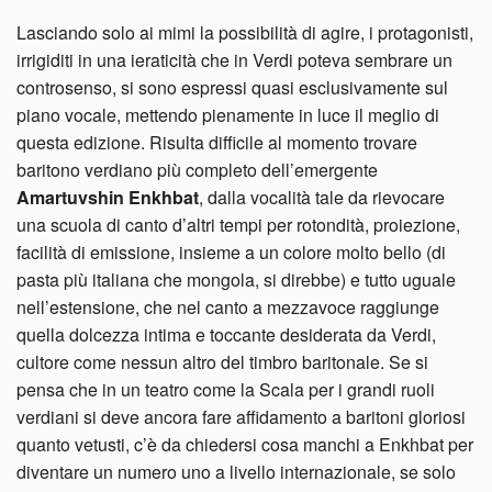
Lasciando solo ai mimi la possibilità di agire, i protagonisti,
irrigiditi in una ieraticità che in Verdi poteva sembrare un
controsenso, si sono espressi quasi esclusivamente sul
piano vocale, mettendo pienamente in luce il meglio di
questa edizione. Risulta difficile al momento trovare
baritono verdiano più completo dell’emergente
Amartuvshin Enkhbat
, dalla vocalità tale da rievocare
una scuola di canto d’altri tempi per rotondità, proiezione,
facilità di emissione, insieme a un colore molto bello (di
pasta più italiana che mongola, si direbbe) e tutto uguale
nell’estensione, che nel canto a mezzavoce raggiunge
quella dolcezza intima e toccante desiderata da Verdi,
cultore come nessun altro del timbro baritonale. Se si
pensa che in un teatro come la Scala per i grandi ruoli
verdiani si deve ancora fare affidamento a baritoni gloriosi
quanto vetusti, c’è da chiedersi cosa manchi a Enkhbat per
diventare un numero uno a livello internazionale, se solo