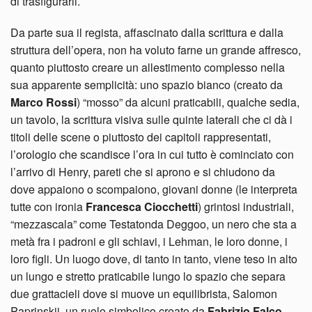
di trasfigurarli.
Da parte sua il regista, affascinato dalla scrittura e dalla
struttura dell’opera, non ha voluto farne un grande affresco,
quanto piuttosto creare un allestimento complesso nella
sua apparente semplicità: uno spazio bianco (creato da
Marco Rossi
) “mosso” da alcuni praticabili, qualche sedia,
un tavolo, la scrittura visiva sulle quinte laterali che ci dà i
titoli delle scene o piuttosto dei capitoli rappresentati,
l’orologio che scandisce l’ora in cui tutto è cominciato con
l’arrivo di Henry, pareti che si aprono e si chiudono da
dove appaiono o scompaiono, giovani donne (le interpreta
tutte con ironia
Francesca Ciocchetti
) grintosi industriali,
“mezzascala” come Testatonda Deggoo, un nero che sta a
metà fra i padroni e gli schiavi, i Lehman, le loro donne, i
loro figli. Un luogo dove, di tanto in tanto, viene teso in alto
un lungo e stretto praticabile lungo lo spazio che separa
due grattacieli dove si muove un equilibrista, Salomon
Paprinskij, un ruolo simbolico creato da
Fabrizio Falco