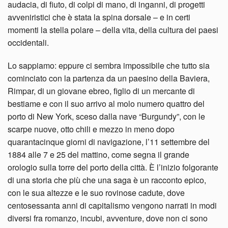
audacia, di fiuto, di colpi di mano, di inganni, di progetti
avveniristici che è stata la spina dorsale – e in certi
momenti la stella polare – della vita, della cultura dei paesi
occidentali.
Lo sappiamo: eppure ci sembra impossibile che tutto sia
cominciato con la partenza da un paesino della Baviera,
Rimpar, di un giovane ebreo, figlio di un mercante di
bestiame e con il suo arrivo al molo numero quattro del
porto di New York, sceso dalla nave “Burgundy”, con le
scarpe nuove, otto chili e mezzo in meno dopo
quarantacinque giorni di navigazione, l’11 settembre del
1884 alle 7 e 25 del mattino, come segna il grande
orologio sulla torre del porto della città. È l’inizio folgorante
di una storia che più che una saga è un racconto epico,
con le sua altezze e le suo rovinose cadute, dove
centosessanta anni di capitalismo vengono narrati in modi
diversi fra romanzo, incubi, avventure, dove non ci sono