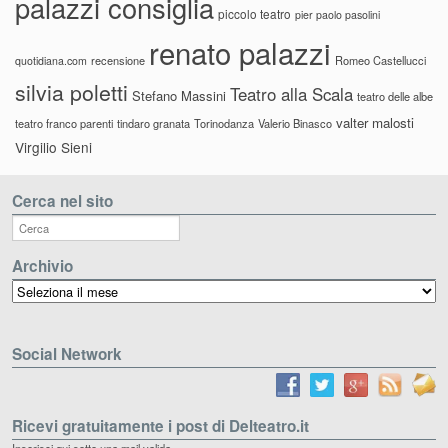
palazzi consiglia
piccolo teatro
pier paolo pasolini
renato palazzi
recensione
Romeo Castellucci
quotidiana.com
silvia poletti
Teatro alla Scala
Stefano Massini
teatro delle albe
valter malosti
teatro franco parenti
tindaro granata
Torinodanza
Valerio Binasco
Virgilio Sieni
Cerca nel sito
Archivio
Archivio
Social Network
Ricevi gratuitamente i post di Delteatro.it
Inserisci qui sotto una mail valida