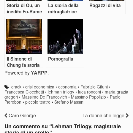
Storia di Qu, un
La storia della
Ragazzi di vita
inedito Fo-Rame
mitragliatrice
Il Simone di
Pornografia
Chung fa storia
alla Scala
Powered by
YARPP
.
crack
•
crisi economica
•
economia
•
Fabrizio Gifuni
•
Francesca Ciocchetti
•
lehman trilogy
•
luca ronconi
•
maria grazia
gregori
•
Massimo De Francovich
•
Massimo Popolizio
•
Paolo
Pierobon
•
piccolo teatro
•
Stefano Massini
Caro George
La donna che legge
Un commento su “
Lehman Trilogy, magistrale
storia di un crollo
”