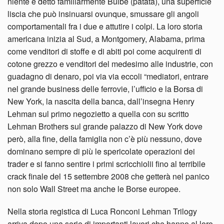
niente è detto familiarmente Bulbe (patata), una superficie
liscia che può insinuarsi ovunque, smussare gli angoli
comportamentali fra i due e attutire i colpi. La loro storia
americana inizia al Sud, a Montgomery, Alabama, prima
come venditori di stoffe e di abiti poi come acquirenti di
cotone grezzo e venditori del medesimo alle industrie, con
guadagno di denaro, poi via via eccoli “mediatori, entrare
nel grande business delle ferrovie, l’ufficio e la Borsa di
New York, la nascita della banca, dall’insegna Henry
Lehman sul primo negozietto a quella con su scritto
Lehman Brothers sul grande palazzo di New York dove
però, alla fine, della famiglia non c’è più nessuno, dove
dominano sempre di più le spericolate operazioni dei
trader e si fanno sentire i primi scricchiolii fino al terribile
crack finale del 15 settembre 2008 che getterà nel panico
non solo Wall Street ma anche le Borse europee.
Nella storia registica di Luca Ronconi Lehman Trilogy
arriva dopo una serie di importanti lavori che hanno al loro