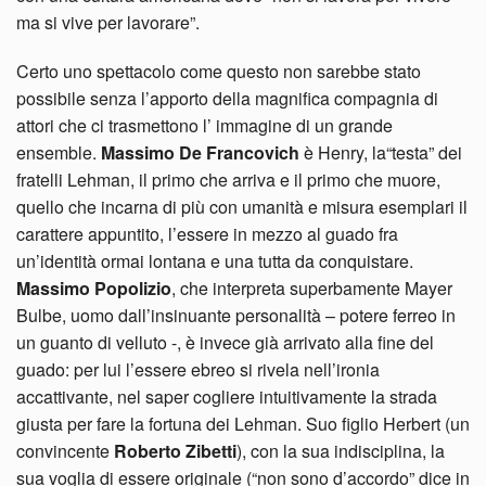
ma si vive per lavorare”.
Certo uno spettacolo come questo non sarebbe stato
possibile senza l’apporto della magnifica compagnia di
attori che ci trasmettono l’ immagine di un grande
ensemble.
Massimo De Francovich
è Henry, la“testa” dei
fratelli Lehman, il primo che arriva e il primo che muore,
quello che incarna di più con umanità e misura esemplari il
carattere appuntito, l’essere in mezzo al guado fra
un’identità ormai lontana e una tutta da conquistare.
Massimo Popolizio
, che interpreta superbamente Mayer
Bulbe, uomo dall’insinuante personalità – potere ferreo in
un guanto di velluto -, è invece già arrivato alla fine del
guado: per lui l’essere ebreo si rivela nell’ironia
accattivante, nel saper cogliere intuitivamente la strada
giusta per fare la fortuna dei Lehman. Suo figlio Herbert (un
convincente
Roberto Zibetti
), con la sua indisciplina, la
sua voglia di essere originale (“non sono d’accordo” dice in