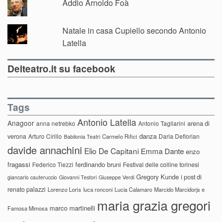
Addio Arnoldo Foà
Natale in casa Cupiello secondo Antonio
Latella
Delteatro.it su facebook
Tags
Antonio Latella
Anagoor
anna netrebko
Antonio Tagliarini
arena di
danza
verona
Arturo Cirillo
Daria Deflorian
Carmelo Rifici
Babilonia Teatri
davide annachini
Elio De Capitani
Emma Dante
enzo
fragassi
ferdinando bruni
Federico Tiezzi
Festival delle colline torinesi
Gregory Kunde
i post di
giancarlo cauteruccio
Giovanni Testori
Giuseppe Verdi
renato palazzi
Lorenzo Loris
luca ronconi
Lucia Calamaro
Marcido Marcidorjs e
maria grazia gregori
marco martinelli
Famosa Mimosa