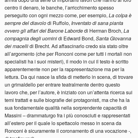
centro il denaro, le banche, l’arricchimento spesso
perseguito con ogni mezzo come, per esempio,
La colpa è
sempre del diavolo
di Ruffolo,
Inventato di sana pianta
ovvero gli affari del Barone Laborde
di Herman Broch,
La
compagnia degli uomini
di Edward Bond,
Santa Giovanna
dei macelli
di Brecht. Ad affascinarlo credo sia stato oltre
all’argomento (che per Ronconi come per tutti i mortali non
specialisti ha i suoi misteri), il modo in cui il testo è scritto
apparentemente non per la rappresentazione ma per la
lettura. Da qui nasce la sfida di metterlo in scena, di trovare
un grimaldello per entrare teatralmente dentro questo
lavoro che, per l’autore, è iniziato con un’attenta ricerca sui
temi trattati e sulle biografie dei protagonisti, ma che ha la
sua fondamentale qualità nella sorprendente capacità di
Massini – drammaturgo fra i più conosciuti e rappresentati
all’estero per il quale lo spettacolo messo in scena da
Ronconi è sicuramente il coronamento di una vocazione -,