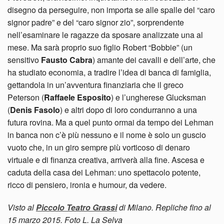
disegno da perseguire, non importa se alle spalle del “caro
signor padre” e del “caro signor zio”, sorprendente
nell’esaminare le ragazze da sposare analizzate una al
mese. Ma sarà proprio suo figlio Robert “Bobbie” (un
sensitivo
Fausto Cabra
) amante dei cavalli e dell’arte, che
ha studiato economia, a tradire l’idea di banca di famiglia,
gettandola in un’avventura finanziaria che il greco
Peterson (
Raffaele Esposito
) e l’ungherese Glucksman
(
Denis Fasolo
) e altri dopo di loro condurranno a una
futura rovina. Ma a quel punto ormai da tempo dei Lehman
in banca non c’è più nessuno e il nome è solo un guscio
vuoto che, in un giro sempre più vorticoso di denaro
virtuale e di finanza creativa, arriverà alla fine. Ascesa e
caduta della casa dei Lehman: uno spettacolo potente,
ricco di pensiero, ironia e humour, da vedere.
Visto al
Piccolo Teatro Grassi
di Milano. Repliche fino al
15 marzo 2015. Foto L. La Selva