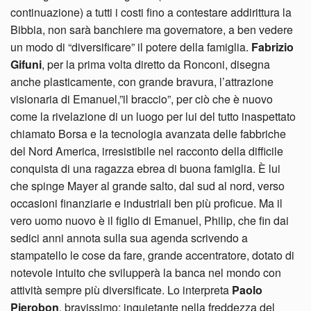
continuazione) a tutti i costi fino a contestare addirittura la
Bibbia, non sarà banchiere ma governatore, a ben vedere
un modo di “diversificare” il potere della famiglia.
Fabrizio
Gifuni
, per la prima volta diretto da Ronconi, disegna
anche plasticamente, con grande bravura, l’attrazione
visionaria di Emanuel,”il braccio”, per ciò che è nuovo
come la rivelazione di un luogo per lui del tutto inaspettato
chiamato Borsa e la tecnologia avanzata delle fabbriche
del Nord America, irresistibile nel racconto della difficile
conquista di una ragazza ebrea di buona famiglia. È lui
che spinge Mayer al grande salto, dal sud al nord, verso
occasioni finanziarie e industriali ben più proficue. Ma il
vero uomo nuovo è il figlio di Emanuel, Philip, che fin dai
sedici anni annota sulla sua agenda scrivendo a
stampatello le cose da fare, grande accentratore, dotato di
notevole intuito che svilupperà la banca nel mondo con
attività sempre più diversificate. Lo interpreta
Paolo
Pierobon
, bravissimo: inquietante nella freddezza del