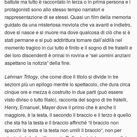
battute ma tutto è raccontato in terza o in prima persona e i
protagonisti sono allo stesso tempo narratori e
rappresentazione di se stessi. Quasi un film della memoria
guidato da una misteriosa moviola che va avanti e indietro,
dove si nasce e si muore ma dove qualcosa di ciò che si è
stati permane e si può addirittura tornare dall’aldilà nel
momento tragico in cui tutto è finito e il sogno di tre fratelli e
dei loro discendenti è ormai in rovina e “sei uomini anziani
aspettano la notizia” della fine.
Lehman Trilogy
, che come dice il titolo si divide in tre
sezioni più un epilogo mentre lo spettacolo, che dura circa
cinque ore e mezza è costruito in due parti (può essere
visto diviso o tutto filato), racconta del sogno di tre fratelli,
Henry, Emanuel, Mayer dove il primo che è anche il
maggiore, è la testa, il secondo il braccio e il terzo è quello
che sta fra la testa e il braccio affinché “il braccio non
spacchi la testa e la testa non umili il braccio”, non per