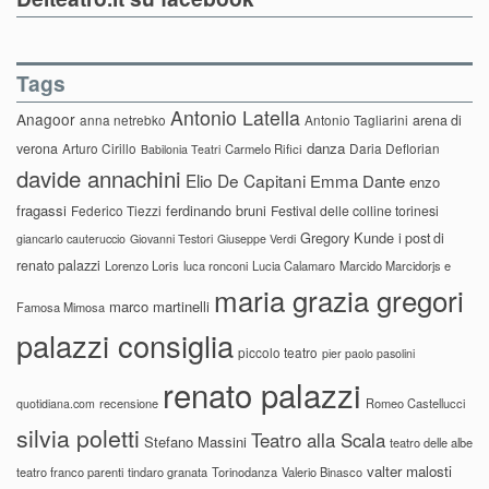
Tags
Antonio Latella
Anagoor
anna netrebko
Antonio Tagliarini
arena di
danza
verona
Arturo Cirillo
Daria Deflorian
Carmelo Rifici
Babilonia Teatri
davide annachini
Elio De Capitani
Emma Dante
enzo
fragassi
ferdinando bruni
Federico Tiezzi
Festival delle colline torinesi
Gregory Kunde
i post di
giancarlo cauteruccio
Giovanni Testori
Giuseppe Verdi
renato palazzi
Lorenzo Loris
luca ronconi
Lucia Calamaro
Marcido Marcidorjs e
maria grazia gregori
marco martinelli
Famosa Mimosa
palazzi consiglia
piccolo teatro
pier paolo pasolini
renato palazzi
recensione
Romeo Castellucci
quotidiana.com
silvia poletti
Teatro alla Scala
Stefano Massini
teatro delle albe
valter malosti
teatro franco parenti
tindaro granata
Torinodanza
Valerio Binasco