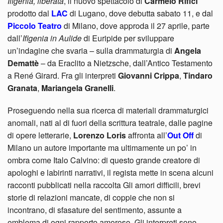
Ifigenia, liberata
, il nuovo spettacolo di
Carmelo Rifici
prodotto dal
LAC
di Lugano, dove debutta sabato 11, e dal
Piccolo Teatro
di Milano, dove approda il 27 aprile, parte
dall’
Ifigenia in Aulide
di Euripide per sviluppare
un’indagine che svaria – sulla drammaturgia di
Angela
Demattè
– da Eraclito a Nietzsche, dall’Antico Testamento
a René Girard. Fra gli interpreti
Giovanni Crippa
,
Tindaro
Granata
,
Mariangela Granelli
.
Proseguendo nella sua ricerca di materiali drammaturgici
anomali, nati al di fuori della scrittura teatrale, dalle pagine
di opere letterarie,
Lorenzo Loris
affronta all’
Out Off
di
Milano un autore importante ma ultimamente un po’ in
ombra come Italo Calvino: di questo grande creatore di
apologhi e labirinti narrativi, il regista mette in scena alcuni
racconti pubblicati nella raccolta Gli amori difficili, brevi
storie di relazioni mancate, di coppie che non si
incontrano, di sfasature del sentimento, assunte a
emblema di ogni rapporto amoroso. Gli interpreti sono