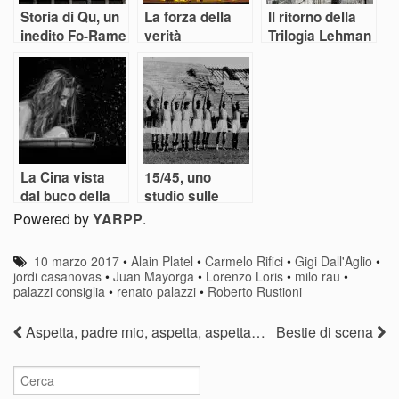
Storia di Qu, un
La forza della
Il ritorno della
inedito Fo-Rame
verità
Trilogia Lehman
La Cina vista
15/45, uno
dal buco della
studio sulle
serratura
guerre
Powered by
YARPP
.
10 marzo 2017
•
Alain Platel
•
Carmelo Rifici
•
Gigi Dall'Aglio
•
jordi casanovas
•
Juan Mayorga
•
Lorenzo Loris
•
milo rau
•
palazzi consiglia
•
renato palazzi
•
Roberto Rustioni
Aspetta, padre mio, aspetta, aspetta…
Bestie di scena