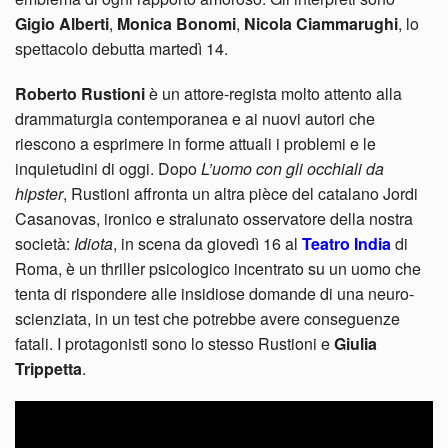
Gigio Alberti
,
Monica Bonomi
,
Nicola Ciammarughi
, lo
spettacolo debutta martedì 14.
Roberto Rustioni
è un attore-regista molto attento alla
drammaturgia contemporanea e ai nuovi autori che
riescono a esprimere in forme attuali i problemi e le
inquietudini di oggi. Dopo
L’uomo con gli occhiali da
hipster
, Rustioni affronta un altra pièce del catalano Jordi
Casanovas, ironico e stralunato osservatore della nostra
società:
Idiota
, in scena da giovedì 16 al
Teatro India
di
Roma, è un thriller psicologico incentrato su un uomo che
tenta di rispondere alle insidiose domande di una neuro-
scienziata, in un test che potrebbe avere conseguenze
fatali. I protagonisti sono lo stesso Rustioni e
Giulia
Trippetta
.