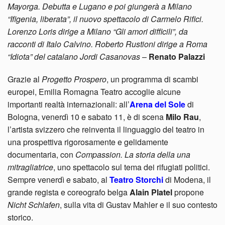
Mayorga. Debutta e Lugano e poi giungerà a Milano
“Ifigenia, liberata”, il nuovo spettacolo di Carmelo Rifici.
Lorenzo Loris dirige a Milano “Gli amori difficili”, da
racconti di Italo Calvino. Roberto Rustion
i dirige a Roma
“Idiota” del catalano Jordi Casanovas
–
Renato Palazzi
Grazie al
Progetto Prospero
, un programma di scambi
europei, Emilia Romagna Teatro accoglie alcune
importanti realtà internazionali: all’
Arena del Sole
di
Bologna, venerdì 10 e sabato 11, è di scena
Milo Rau
,
l’artista svizzero che reinventa il linguaggio del teatro in
una prospettiva rigorosamente e gelidamente
documentaria, con
Compassion. La storia della una
mitragliatrice
, uno spettacolo sul tema dei rifugiati politici.
Sempre venerdì e sabato, al
Teatro Storchi
di Modena, il
grande regista e coreografo belga
Alain Platel
propone
Nicht Schlafen
, sulla vita di Gustav Mahler e il suo contesto
storico.