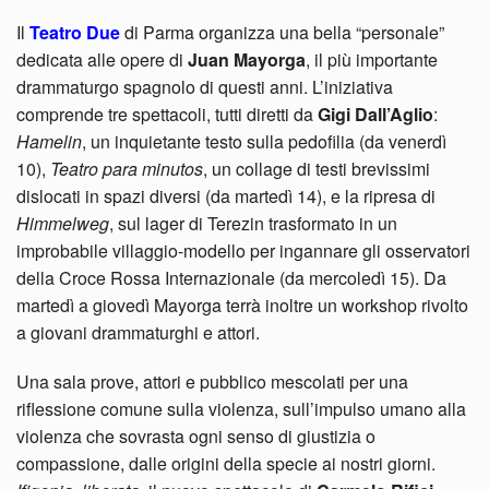
Il
Teatro Due
di Parma organizza una bella “personale”
dedicata alle opere di
Juan Mayorga
, il più importante
drammaturgo spagnolo di questi anni. L’iniziativa
comprende tre spettacoli, tutti diretti da
Gigi Dall’Aglio
:
Hamelin
, un inquietante testo sulla pedofilia (da venerdì
10),
Teatro para minutos
, un collage di testi brevissimi
dislocati in spazi diversi (da martedì 14), e la ripresa di
Himmelweg
, sul lager di Terezin trasformato in un
improbabile villaggio-modello per ingannare gli osservatori
della Croce Rossa Internazionale (da mercoledì 15). Da
martedì a giovedì Mayorga terrà inoltre un workshop rivolto
a giovani drammaturghi e attori.
Una sala prove, attori e pubblico mescolati per una
riflessione comune sulla violenza, sull’impulso umano alla
violenza che sovrasta ogni senso di giustizia o
compassione, dalle origini della specie ai nostri giorni.