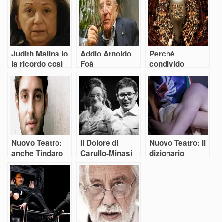
Judith Malina io
Addio Arnoldo
Perché
la ricordo così
Foà
condivido
l’appello sul
“Teatro
assente”
Nuovo Teatro:
Il Dolore di
Nuovo Teatro: il
anche Tindaro
Carullo-Minasi
dizionario
Granata dice la
minimo di
sua
Teatro
Sotterraneo