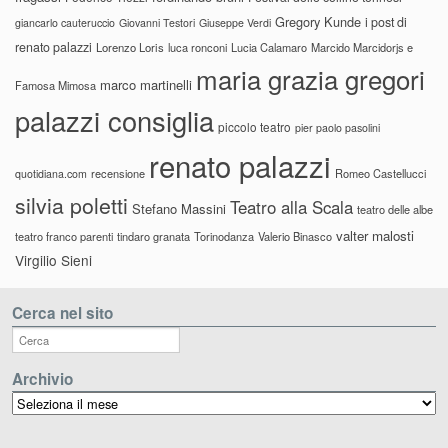
Gregory Kunde
i post di
giancarlo cauteruccio
Giovanni Testori
Giuseppe Verdi
renato palazzi
Lorenzo Loris
luca ronconi
Lucia Calamaro
Marcido Marcidorjs e
maria grazia gregori
marco martinelli
Famosa Mimosa
palazzi consiglia
piccolo teatro
pier paolo pasolini
renato palazzi
recensione
Romeo Castellucci
quotidiana.com
silvia poletti
Teatro alla Scala
Stefano Massini
teatro delle albe
valter malosti
teatro franco parenti
tindaro granata
Torinodanza
Valerio Binasco
Virgilio Sieni
Cerca nel sito
Archivio
Archivio