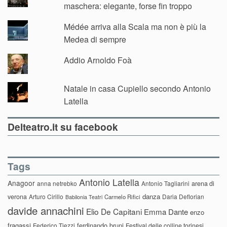
maschera: elegante, forse fin troppo
Médée arriva alla Scala ma non è più la
Medea di sempre
Addio Arnoldo Foà
Natale in casa Cupiello secondo Antonio
Latella
Delteatro.it su facebook
Tags
Antonio Latella
Anagoor
anna netrebko
Antonio Tagliarini
arena di
danza
verona
Arturo Cirillo
Daria Deflorian
Carmelo Rifici
Babilonia Teatri
davide annachini
Elio De Capitani
Emma Dante
enzo
fragassi
ferdinando bruni
Federico Tiezzi
Festival delle colline torinesi