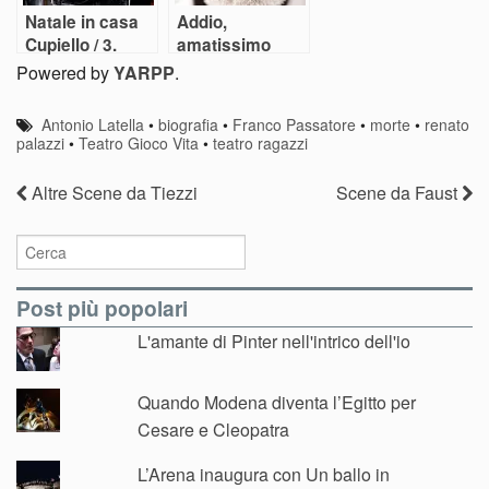
Natale in casa
Addio,
Cupiello / 3.
amatissimo
Palazzi
Luca
Powered by
YARPP
.
Antonio Latella
•
biografia
•
Franco Passatore
•
morte
•
renato
palazzi
•
Teatro Gioco Vita
•
teatro ragazzi
Altre Scene da Tiezzi
Scene da Faust
Post più popolari
L'amante di Pinter nell'intrico dell'io
Quando Modena diventa l’Egitto per
Cesare e Cleopatra
L’Arena inaugura con Un ballo in