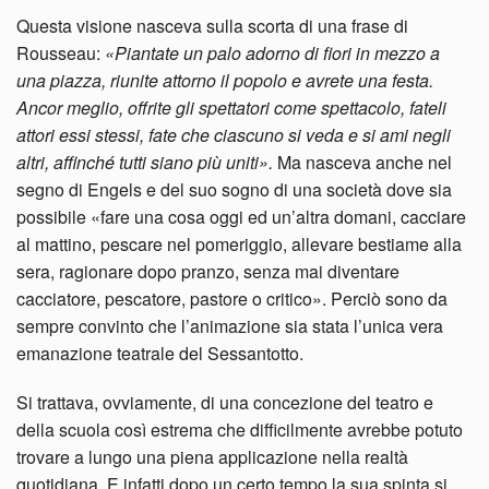
Questa visione nasceva sulla scorta di una frase di
Rousseau:
«Piantate un palo adorno di fiori in mezzo a
una piazza, riunite attorno il popolo e avrete una festa.
Ancor meglio, offrite gli spettatori come spettacolo, fateli
attori essi stessi, fate che ciascuno si veda e si ami negli
altri, affinché tutti siano più uniti».
Ma nasceva anche nel
segno di Engels e del suo sogno di una società dove sia
possibile «fare una cosa oggi ed un’altra domani, cacciare
al mattino, pescare nel pomeriggio, allevare bestiame alla
sera, ragionare dopo pranzo, senza mai diventare
cacciatore, pescatore, pastore o critico». Perciò sono da
sempre convinto che l’animazione sia stata l’unica vera
emanazione teatrale del Sessantotto.
Si trattava, ovviamente, di una concezione del teatro e
della scuola così estrema che difficilmente avrebbe potuto
trovare a lungo una piena applicazione nella realtà
quotidiana. E infatti dopo un certo tempo la sua spinta si