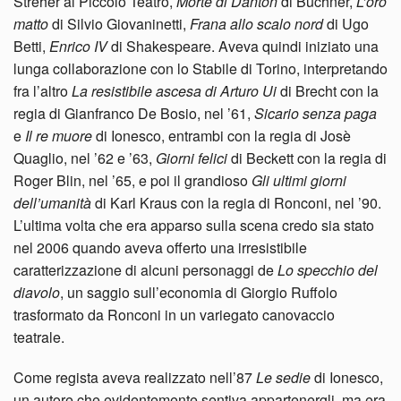
Streher al Piccolo Teatro,
Morte di Danton
di Büchner,
L’oro
matto
di Silvio Giovaninetti,
Frana allo scalo nord
di Ugo
Betti,
Enrico IV
di Shakespeare. Aveva quindi iniziato una
lunga collaborazione con lo Stabile di Torino, interpretando
fra l’altro
La resistibile ascesa
di Arturo Ui
di Brecht con la
regia di Gianfranco De Bosio, nel ’61,
Sicario senza paga
e
Il re muore
di Ionesco, entrambi con la regia di Josè
Quaglio, nel ’62 e ’63,
Giorni felici
di Beckett con la regia di
Roger Blin, nel ’65, e poi il grandioso
Gli ultimi giorni
dell’umanità
di Karl Kraus con la regia di Ronconi, nel ’90.
L’ultima volta che era apparso sulla scena credo sia stato
nel 2006 quando aveva offerto una irresistibile
caratterizzazione di alcuni personaggi de
Lo specchio del
diavolo
, un saggio sull’economia di Giorgio Ruffolo
trasformato da Ronconi in un variegato canovaccio
teatrale.
Come regista aveva realizzato nell’87
Le sedie
di Ionesco,
un autore che evidentemente sentiva appartenergli, ma era