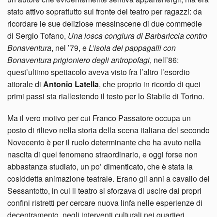
stato attivo soprattutto sul fronte del teatro per ragazzi: da
ricordare le sue deliziose messinscene di due commedie
di Sergio Tofano,
Una losca congiura di Barbariccia contro
Bonaventura
, nel ’79, e
L’isola dei pappagalli con
Bonaventura prigioniero degli antropofagi
, nell’86:
quest’ultimo spettacolo aveva visto fra l’altro l’esordio
attorale di
Antonio Latella
, che proprio in ricordo di quei
primi passi sta riallestendo il testo per lo Stabile di Torino.
Ma il vero motivo per cui Franco Passatore occupa un
posto di rilievo nella storia della scena italiana del secondo
Novecento è per il ruolo determinante che ha avuto nella
nascita di quel fenomeno straordinario, e oggi forse non
abbastanza studiato, un po’ dimenticato, che è stata la
cosiddetta animazione teatrale. Erano gli anni a cavallo del
Sessantotto, in cui il teatro si sforzava di uscire dai propri
confini ristretti per cercare nuova linfa nelle esperienze di
decentramento, negli interventi culturali nei quartieri