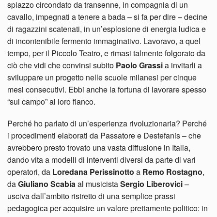
spiazzo circondato da transenne, in compagnia di un
cavallo, impegnati a tenere a bada – si fa per dire – decine
di ragazzini scatenati, in un’esplosione di energia ludica e
di incontenibile fermento immaginativo. Lavoravo, a quel
tempo, per il Piccolo Teatro, e rimasi talmente folgorato da
ciò che vidi che convinsi subito
Paolo Grassi
a invitarli a
sviluppare un progetto nelle scuole milanesi per cinque
mesi consecutivi. Ebbi anche la fortuna di lavorare spesso
“sul campo” al loro fianco.
Perché ho parlato di un’esperienza rivoluzionaria? Perché
i procedimenti elaborati da Passatore e Destefanis – che
avrebbero presto trovato una vasta diffusione in Italia,
dando vita a modelli di interventi diversi da parte di vari
operatori, da
Loredana Perissinotto
a
Remo Rostagno
,
da
Giuliano Scabia
al musicista
Sergio Liberovici
–
usciva dall’ambito ristretto di una semplice prassi
pedagogica per acquisire un valore prettamente politico: in