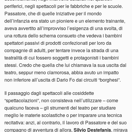
periferici, negli spettacoli per le fabbriche e per le scuole.
Passatore, che di quelle iniziative per il mondo
dell’infanzia era stato un pioniere e un elemento trainante,
aveva avvertito all’improvviso l’esigenza di una svolta, di
una rottura dello schema consueto che vedeva i bambini
spettatori passivi di prodotti confezionati per loro da
compagnie di adulti, per tentare invece la strada di una
teatralità di cui fossero soggetti e protagonisti i bambini
stessi. Credo che quella che lui chiamava la sua uscita dal
teatro, seppur meno clamorosa, abbia avuto un impatto
non inferiore all’uscita di Dario Fo dai circuiti “borghesi”.
Il passaggio dagli spettacoli alle cosiddette
“spettacolazioni”, non consisteva nell’utilizzare – come
qualcuno faceva – gli strumenti del teatro per studiare
meglio le materie scolastiche o per imparare una tecnica
recitativa: anzi, al contrario, il lavoro di Passatore e del suo
compagno di avventura di allora,
Silvio Destefanis
, mirava