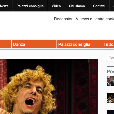
News
Palazzi consiglia
Video
Chi siamo
Contatti
Recensioni & news di teatro cont
Danza
Palazzi consiglia
Tutto
Pos