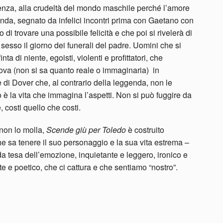
lenza, alla crudeltà del mondo maschile perché l’amore
linda, segnato da infelici incontri prima con Gaetano con
di trovare una possibile felicità e che poi si rivelerà di
 sesso il giorno dei funerali del padre. Uomini che si
a di niente, egoisti, violenti e profittatori, che
ova (non si sa quanto reale o immaginaria) in
e di Dover che, al contrario della leggenda, non le
è la vita che immagina l’aspetti. Non si può fuggire da
, costi quello che costi.
 non lo molla,
Scende giù per Toledo
è costruito
che sa tenere il suo personaggio e la sua vita estrema –
a tesa dell’emozione, inquietante e leggero, ironico e
 e poetico, che ci cattura e che sentiamo “nostro”.