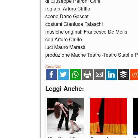
di Giuseppe Patroni Griffi
regia di Arturo Cirillo
scene Dario Gessati
costumi Gianluca Falaschi
musiche originali Francesco De Melis
con Arturo Cirillo
luci Mauro Marasà
produzione Mache Teatro -Teatro Stabile P
Condividi
Leggi Anche: