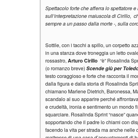
Spettacolo forte che afferra lo spettatore e
sull’interpretazione maiuscola di Cirillo, 
sempre a un passo dalla morte -, sulla co
Sottile, con i tacchi a spillo, un corpetto 
in una stanza dove troneggia un letto ovale
rossastro,
Arturo Cirillo
“è” Rosalinda Spri
(o romanzo breve)
Scende giù per Toled
testo coraggioso e forte che racconta il m
dalla figura e dalla storia di Rosalinda Spr
chiamano Marlene Dietrich, Baronessa, Ma
scandalo al suo apparire perché affrontava 
e crudeltà, ironia e sentimento un mondo fi
squarciare. Rosalinda Sprint “nasce” quan
sopportando che il padre lo chiami con di
facendo la vita per strada ma anche nelle
maitresse
di una casa d’appuntamenti di b