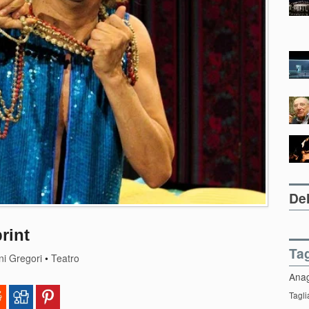
Del
rint
Ta
ni Gregori
•
Teatro
Ana
Tagli