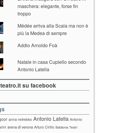
maschera: elegante, forse fin
troppo
Médée arriva alla Scala ma non è
più la Medea di sempre
Addio Arnoldo Foà
Natale in casa Cupiello secondo
Antonio Latella
teatro.it su facebook
gs
Antonio Latella
goor
anna netrebko
Antonio
arini
arena di verona
Arturo Cirillo
Babilonia Teatri