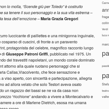
Carme
 non lo molla, “Scende giù per Toledo” è costruito
ann
che sa tenere il suo personaggio e la sua vita estrema –
fraga
rda tesa dell’emozione –
Maria Grazia Gregori
colli
Verdi
azzurro luccicante di paillettes e una minigonna inguinale,
luca 
 cosparso di cuscini, di fronte a un paravento
marco
nt, protagonista del celebre, magnifico racconto lungo
pa
o
di
Giuseppe Patroni Griffi
, pubblicato nel 1975. Un
ondo dei travestiti napoletani, un mondo corale dominato
int attorno alla quale ruotano personaggi che si
pasoli
ria Callas,Viacolvento, che fece sensazione e
pa
a viso aperto, con sincerità e partecipazione, allegria
no ad allora velato che solo Testori aveva osato
Stef
do un ragazzo dei bassi se ne va da casa non
teatro
sprezzo “ricchione” andando a vivere a Montecalvario e
valte
 camere a ore di Marlene Dietrich, esosa ma umana
asso rango.