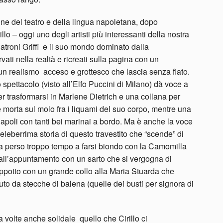
ione del teatro e della lingua napoletana, dopo
lo – oggi uno degli artisti più interessanti della nostra
atroni Griffi e il suo mondo dominato dalla
ati nella realtà e ricreati sulla pagina con un
i un realismo acceso e grottesco che lascia senza fiato.
o spettacolo (visto all’Elfo Puccini di Milano) dà voce a
per trasformarsi in Marlene Dietrich e una collana per
 morta sul molo fra i liquami del suo corpo, mentre una
poli con tanti bei marinai a bordo. Ma è anche la voce
eleberrima storia di questo travestito che “scende” di
ha perso troppo tempo a farsi biondo con la Camomilla
 all’appuntamento con un sarto che si vergogna di
ppotto con un grande collo alla Maria Stuarda che
to da stecche di balena (quelle dei busti per signora di
 volte anche solidale quello che Cirillo ci