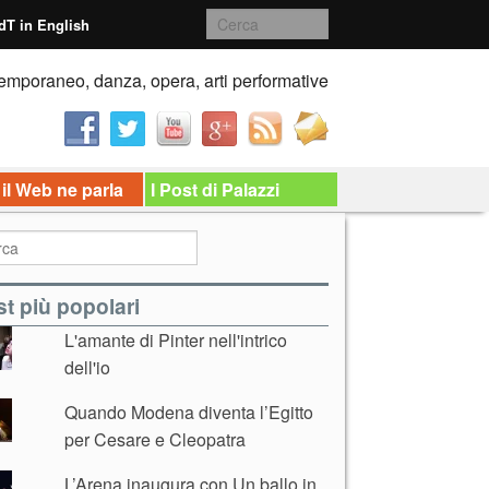
dT in English
emporaneo, danza, opera, arti performative
 il Web ne parla
I Post di Palazzi
t più popolari
L'amante di Pinter nell'intrico
dell'io
Quando Modena diventa l’Egitto
per Cesare e Cleopatra
L’Arena inaugura con Un ballo in