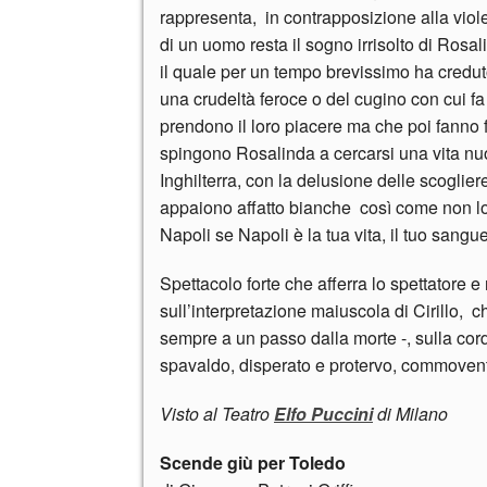
rappresenta, in contrapposizione alla vio
di un uomo resta il sogno irrisolto di Rosa
il quale per un tempo brevissimo ha creduto 
una crudeltà feroce o del cugino con cui fa
prendono il loro piacere ma che poi fanno fint
spingono Rosalinda a cercarsi una vita nu
Inghilterra, con la delusione delle scoglier
appaiono affatto bianche così come non lo 
Napoli se Napoli è la tua vita, il tuo sangue
Spettacolo forte che afferra lo spettatore e
sull’interpretazione maiuscola di Cirillo, 
sempre a un passo dalla morte -, sulla cord
spavaldo, disperato e protervo, commovente
Visto al Teatro
Elfo Puccini
di Milano
Scende giù per Toledo