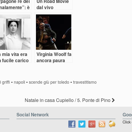
rpagone re dei
Un Road Movie
malamente”: è
dal vivo
’avaro” di
rillo
 mia vita era
Virginia Woolf fa
 fucile carico
ancora paura
griffi
•
napoli
•
scende giù per toledo
•
travestitismo
Natale in casa Cupiello / 5. Ponte di Pino
Social Network
Goog
Click