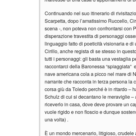
Continuando nel suo itinerario di rivisitaz
Scarpetta, dopo l’amatissimo Ruccello, Ciril
scena -, non poteva non confrontarsi con P
disperazione travestita di personaggi osserv
linguaggio fatto di poeticità visionaria e d
Cirillo, anche regista di se stesso in quest
tutti i personaggi: gli basta una vestaglia 
raccontarci della Baronessa “spiaggiata” e
nave americana cola a picco nel mare di Na
narrante che racconta in terza persona la c
corsa giù da Toledo perché è in ritardo – 
Schulz di cui si decantano le meraviglie –
riceverlo in casa, dove deve provare un ca
vuole rigido e non floscio e dunque sostenu
una volta) .
È un mondo mercenario, litigioso, crudele a