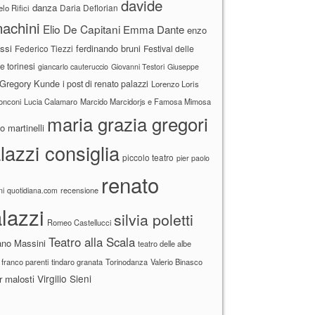
davide
danza
Daria Deflorian
lo Rifici
achini
Elio De Capitani
Emma Dante
enzo
ssi
ferdinando bruni
Federico Tiezzi
Festival delle
ne torinesi
giancarlo cauteruccio
Giovanni Testori
Giuseppe
Gregory Kunde
i post di renato palazzi
Lorenzo Loris
ronconi
Lucia Calamaro
Marcido Marcidorjs e Famosa Mimosa
maria grazia gregori
 martinelli
lazzi consiglia
piccolo teatro
pier paolo
renato
recensione
ni
quotidiana.com
lazzi
silvia poletti
Romeo Castellucci
Teatro alla Scala
ano Massini
teatro delle albe
 franco parenti
tindaro granata
Torinodanza
Valerio Binasco
Virgilio Sieni
r malosti