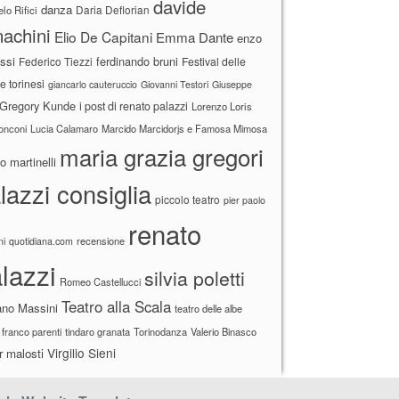
davide
danza
Daria Deflorian
lo Rifici
achini
Elio De Capitani
Emma Dante
enzo
ssi
ferdinando bruni
Federico Tiezzi
Festival delle
ne torinesi
giancarlo cauteruccio
Giovanni Testori
Giuseppe
Gregory Kunde
i post di renato palazzi
Lorenzo Loris
ronconi
Lucia Calamaro
Marcido Marcidorjs e Famosa Mimosa
maria grazia gregori
 martinelli
lazzi consiglia
piccolo teatro
pier paolo
renato
recensione
ni
quotidiana.com
lazzi
silvia poletti
Romeo Castellucci
Teatro alla Scala
ano Massini
teatro delle albe
 franco parenti
tindaro granata
Torinodanza
Valerio Binasco
Virgilio Sieni
r malosti