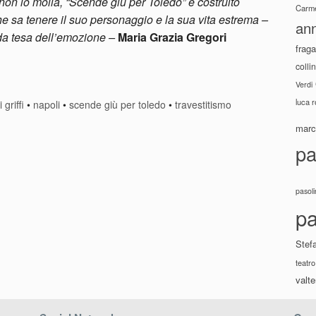
 non lo molla, “Scende giù per Toledo” è costruito
Carme
che sa tenere il suo personaggio e la sua vita estrema –
ann
rda tesa dell’emozione –
Maria Grazia Gregori
fraga
colli
Verdi
luca 
griffi
•
napoli
•
scende giù per toledo
•
travestitismo
marco
pa
pasoli
pa
Stef
teatro
valte