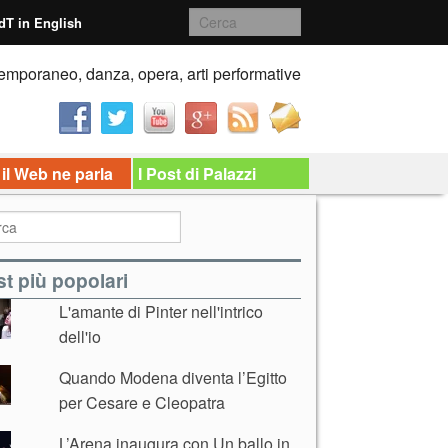
dT in English
emporaneo, danza, opera, arti performative
 il Web ne parla
I Post di Palazzi
t più popolari
L'amante di Pinter nell'intrico
dell'io
Quando Modena diventa l’Egitto
per Cesare e Cleopatra
L’Arena inaugura con Un ballo in