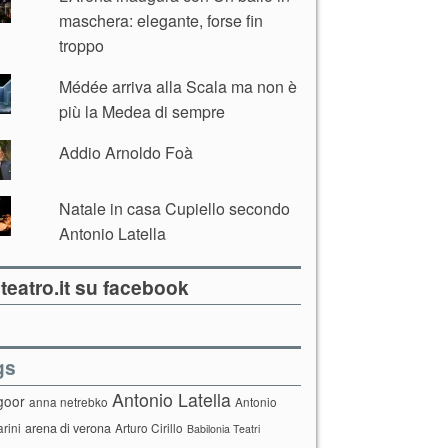
maschera: elegante, forse fin
troppo
Médée arriva alla Scala ma non è
più la Medea di sempre
Addio Arnoldo Foà
Natale in casa Cupiello secondo
Antonio Latella
teatro.it su facebook
gs
Antonio Latella
goor
anna netrebko
Antonio
arini
arena di verona
Arturo Cirillo
Babilonia Teatri