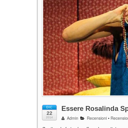
Essere Rosalinda Sp
DIC
22
Admin
Recensioni
•
Recensio
2014