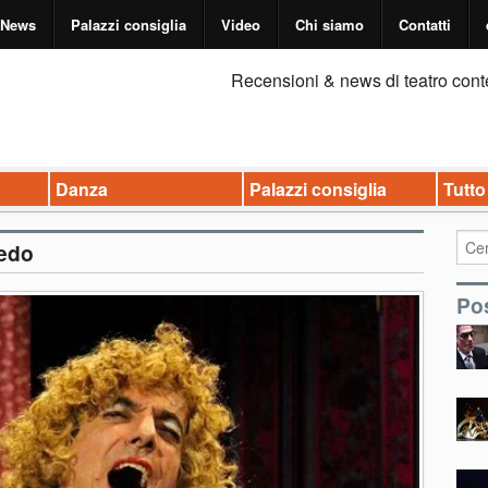
News
Palazzi consiglia
Video
Chi siamo
Contatti
Recensioni & news di teatro cont
Danza
Palazzi consiglia
Tutto
ledo
Pos