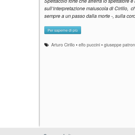
Spettacolo forte che afferra lo spettatore e
sull’interpretazione maiuscola di Cirillo, 
sempre a un passo dalla morte -, sulla co
Per saperne di più
Arturo Cirillo
•
elfo puccini
•
giuseppe patroni 