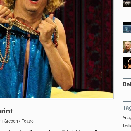
Del
Ta
rint
Ana
ni Gregori
•
Teatro
Tagli