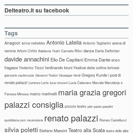
Delteatro.it su facebook
Tags
Antonio Latella
Anagoor
anna netrebko
Antonio Tagliarini
arena di
danza
verona
Arturo Cirillo
Daria Deflorian
Carmelo Rifici
Babilonia Teatri
davide annachini
Elio De Capitani
Emma Dante
enzo
fragassi
ferdinando bruni
Federico Tiezzi
Festival delle colline torinesi
Gregory Kunde
i post di
giancarlo cauteruccio
Giovanni Testori
Giuseppe Verdi
renato palazzi
Lorenzo Loris
luca ronconi
Lucia Calamaro
Marcido Marcidorjs e
maria grazia gregori
marco martinelli
Famosa Mimosa
palazzi consiglia
piccolo teatro
pier paolo pasolini
renato palazzi
recensione
Romeo Castellucci
quotidiana.com
silvia poletti
Teatro alla Scala
Stefano Massini
teatro delle albe