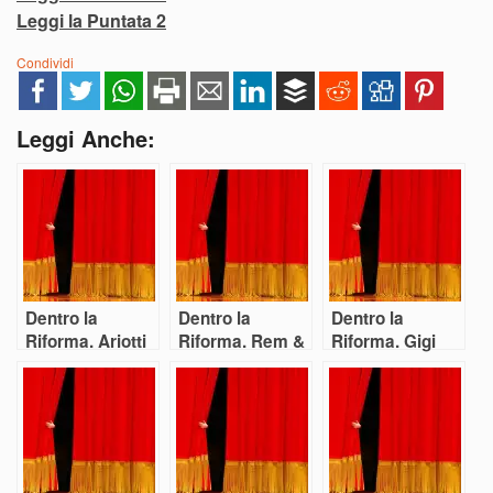
Leggi la Puntata 2
Condividi
Leggi Anche:
Dentro la
Dentro la
Dentro la
Riforma. Ariotti
Riforma. Rem &
Riforma. Gigi
(Colline
Cap: “Fare
Cristoforetti:
Torinesi):
teatro in un
“Bene innovare.
“Riforma
guscio di
Ma la qualità
necessaria ma
tartaruga”
dov’è?”
mancano i
soldi”