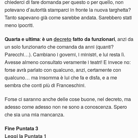
chiederci di fare domanda per questo o per quello, non
potevano d’autorità stamparci in fronte la nuova targhetta?
Tanto sapevano già come sarebbe andata. Sarebbero stati
meno ipocriti.
Quarta e ultima
:
è un
decreto
fatto da funzionari
, anzi da
un solo funzionario che comanda da anni (quanti?
Parecchi…). Cambiano i governi, i ministri, e lui resta lì.
Avesse almeno consultato veramente i teatri! E invece no:
forse avrà parlato con qualcuno, anzi, certamente con
qualcuno… ma insomma è lui che fa e disfa, e a me
sembra che conti più di Franceschini.
Forse ci saranno anche delle cose buone, nel decreto, ma
adesso come adesso non ne sono a conoscenza. Spero
che sia una mia mancanza.
Fine Puntata 3
Leggi la Puntata 1