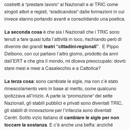
costretti a “prestare lavoro” ai Nazionali e ai TRIC come
singoli attori e registi, “sradicandosi” dalle formazioni in cui
invece stanno portando avanti e consolidando una poetica.
La seconda cosa
è che sia i Nazionali che i TRIC sono
tenuti a fare quasi tutta l’attività in loco, rischiando però di
divenire dei grandi
teatri “cittadini-regionali”
. E Pippo
Delbono, con cui parlavo l’altro giorno, prodotto da anni
dall’ERT e che gira il mondo, mi diceva preoccupato: dovrò
stare mesi e mesi a Casalecchio e a Cattolica?
La terza cosa
: sono cambiate le sigle, ma non c’è stato
rimescolamento vero in base al merito, come qualcuno
ipotizzava all’inizio. A parte la “promozione” dei sette
Nazionali, gli stabili pubblici e privati sono diventati TRIC,
gli stabili di innovazione per l’infanzia sono diventati
Centri. Solito vizio italiano di
cambiare le sigle per non
toccare la sostanza
. E c’è anche una beffa: anziché