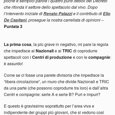
poche e semplici parole i quattro punti deboli del Decreto
che rifonda il settore dello spettacolo dal vivo. Dopo
l’intervento iniziale di
Renato Palazzi
e il contributo di
Elio
De Capitani
, prosegue la nostra carrellata di opinioni
–
Puntata 3
La prima cosa
, la più grave in negativo, mi pare la regola
che impedisce ai
Nazionali
e ai
TRIC
di coprodurre
spettacoli con i
Centri di produzione
e con le
compagnie
:
è assurdo!
Come se ci fosse una parete divisoria che impedisce la
“libera circolazione”, un muro che divide Nazionali e TRIC
da una parte (che possono coprodurre tra loro) e dall’altra
Centri e compagnie: serie A e serie B? Puri e impuri?
E questo è gravissimo soprattutto per l’area viva e
indipendente dei gruppi più giovani, che si vedono così