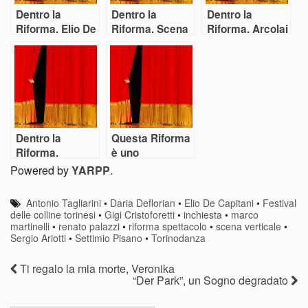
Dentro la
Dentro la
Dentro la
Riforma. Elio De
Riforma. Scena
Riforma. Arcolai
Capitani: “Un
Verticale:
(Federdanza/Agi
peccato
“Saremo
s): “Importanti
capitale non
costretti a
novità per la
puntare
essere
danza nel
sull’arte”
‘rassicuranti’
Decreto. Ma
per riempire le
servono più
sale”?
investimenti”
Dentro la
Questa Riforma
Riforma.
è uno
Deflorian-
spettacolo?
Powered by
YARPP
.
Tagliarini:
“Principio di
Antonio Tagliarini
•
Daria Deflorian
•
Elio De Capitani
•
Festival
realtà e
delle colline torinesi
•
Gigi Cristoforetti
•
inchiesta
•
marco
questioni di
martinelli
•
renato palazzi
•
riforma spettacolo
•
scena verticale
•
Sergio Ariotti
•
Settimio Pisano
•
Torinodanza
principio”
Ti regalo la mia morte, Veronika
“Der Park”, un Sogno degradato