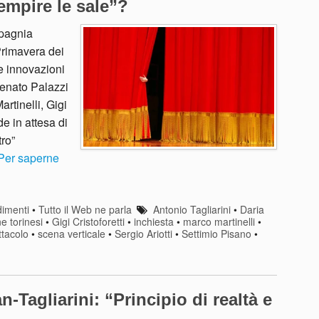
iempire le sale”?
mpagnia
Primavera dei
ne innovazioni
Renato Palazzi
artinelli, Gigi
de in attesa di
ro”
Per saperne
imenti
•
Tutto il Web ne parla
Antonio Tagliarini
•
Daria
ne torinesi
•
Gigi Cristoforetti
•
inchiesta
•
marco martinelli
•
ttacolo
•
scena verticale
•
Sergio Ariotti
•
Settimio Pisano
•
n-Tagliarini: “Principio di realtà e