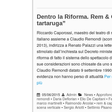
Dentro la Riforma. Rem & 
tartaruga”
Riccardo Caporossi, maestro del teatro di 
italiano assieme a Claudio Remondi (sco
2013), indirizza a Renato Palazzi una lette
stimolato dall’inchiesta sul Decreto minist
riforma di fatto il sistema dello spettacolo d
sue considerazioni sono chiosate da uno sc
Claudio Remondi datato 9 settembre 1990,
evidenza non hanno perso di attualità
Per 
più
05/06/2015
Admin
News
•
Approfond
remondi
•
Daria Deflorian
•
Elio De Capitani
•
Fe
marco martinelli
•
Raimondo Arcolai
•
rem & ca
scena verticale
•
Sergio Ariotti
•
Settimio Pisano