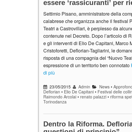
essere ‘rassicuranti’ per r
Settimio Pisano, amministratore della co
calabrese che organizza anche il festival 
Teatri a Castrovillari, è perplesso da alcu
contenute nel Decreto. Dopo l’articolo di 
e gli interventi di Elio De Capitani, Marco M
Cristoforetti, Deflorian-Tagliarini, le doman
risposta di una compagnia del “Nuovo Teat
espressione di un territorio ben connotato
di più
23/05/2015
Admin
News
•
Approfond
Deflorian
•
Elio De Capitani
•
Festival delle colli
Raimondo Arcolai
•
renato palazzi
•
riforma spe
Torinodanza
Dentro la Riforma. Defloria
questioni di principio”