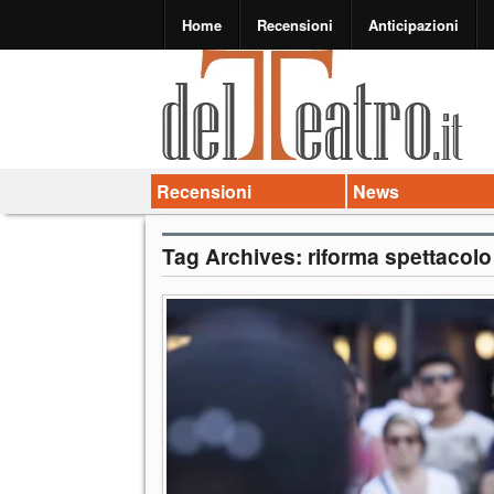
Home
Recensioni
Anticipazioni
Recensioni
News
Tag Archives:
riforma spettacolo