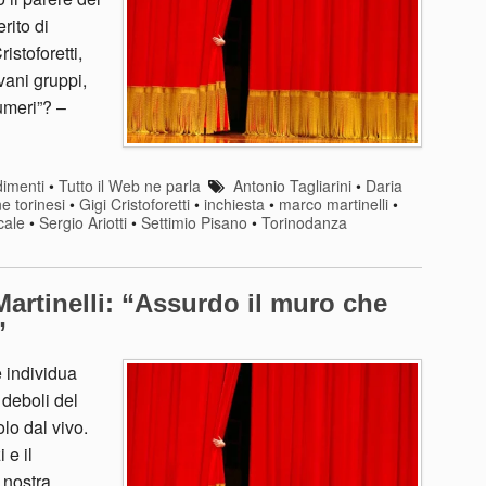
rito di
istoforetti,
vani gruppi,
umeri”? –
imenti
•
Tutto il Web ne parla
Antonio Tagliarini
•
Daria
ne torinesi
•
Gigi Cristoforetti
•
inchiesta
•
marco martinelli
•
cale
•
Sergio Ariotti
•
Settimio Pisano
•
Torinodanza
artinelli: “Assurdo il muro che
”
e individua
 deboli del
olo dal vivo.
 e il
 nostra