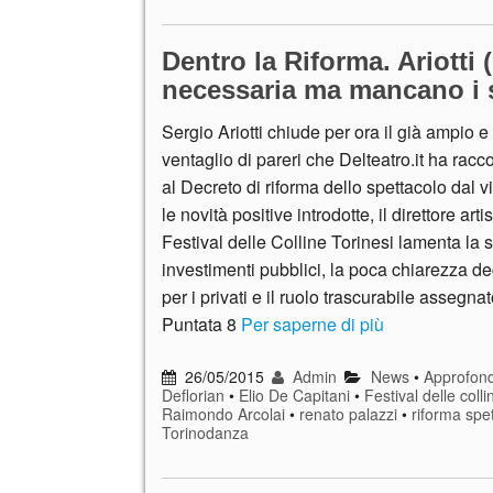
Dentro la Riforma. Ariotti 
necessaria ma mancano i 
Sergio Ariotti chiude per ora il già ampio e 
ventaglio di pareri che Delteatro.it ha racco
al Decreto di riforma dello spettacolo dal 
le novità positive introdotte, il direttore arti
Festival delle Colline Torinesi lamenta la s
investimenti pubblici, la poca chiarezza deg
per i privati e il ruolo trascurabile assegnat
Puntata 8
Per saperne di più
26/05/2015
Admin
News
•
Approfond
Deflorian
•
Elio De Capitani
•
Festival delle colli
Raimondo Arcolai
•
renato palazzi
•
riforma spe
Torinodanza