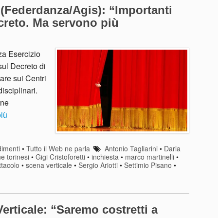
 (Federdanza/Agis): “Importanti
ecreto. Ma servono più
za Esercizio
sul Decreto di
lare sui Centri
isciplinari.
une
più
imenti
•
Tutto il Web ne parla
Antonio Tagliarini
•
Daria
ne torinesi
•
Gigi Cristoforetti
•
inchiesta
•
marco martinelli
•
ttacolo
•
scena verticale
•
Sergio Ariotti
•
Settimio Pisano
•
erticale: “Saremo costretti a