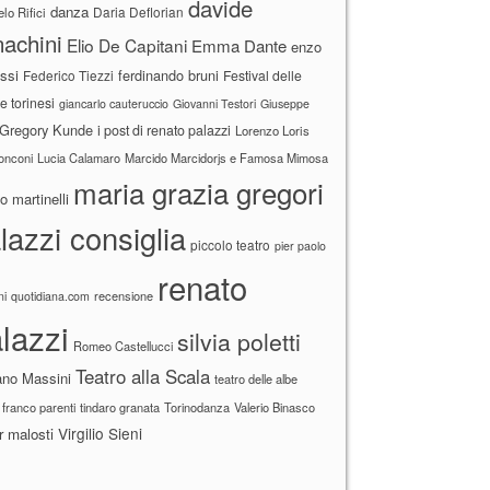
davide
danza
Daria Deflorian
lo Rifici
achini
Elio De Capitani
Emma Dante
enzo
ssi
ferdinando bruni
Federico Tiezzi
Festival delle
ne torinesi
giancarlo cauteruccio
Giovanni Testori
Giuseppe
Gregory Kunde
i post di renato palazzi
Lorenzo Loris
ronconi
Lucia Calamaro
Marcido Marcidorjs e Famosa Mimosa
maria grazia gregori
 martinelli
lazzi consiglia
piccolo teatro
pier paolo
renato
recensione
ni
quotidiana.com
lazzi
silvia poletti
Romeo Castellucci
Teatro alla Scala
ano Massini
teatro delle albe
 franco parenti
tindaro granata
Torinodanza
Valerio Binasco
Virgilio Sieni
r malosti