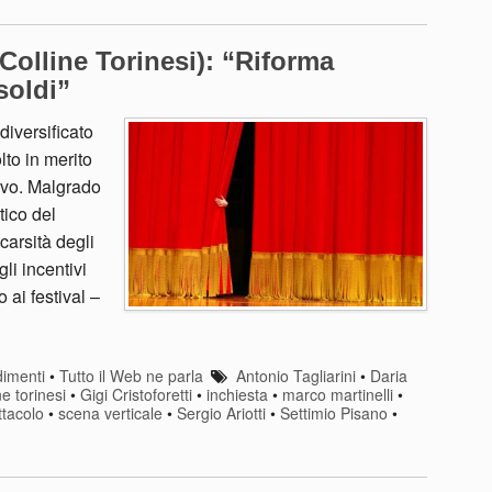
(Colline Torinesi): “Riforma
soldi”
diversificato
lto in merito
vivo. Malgrado
stico del
carsità degli
li incentivi
o ai festival –
imenti
•
Tutto il Web ne parla
Antonio Tagliarini
•
Daria
ne torinesi
•
Gigi Cristoforetti
•
inchiesta
•
marco martinelli
•
ttacolo
•
scena verticale
•
Sergio Ariotti
•
Settimio Pisano
•