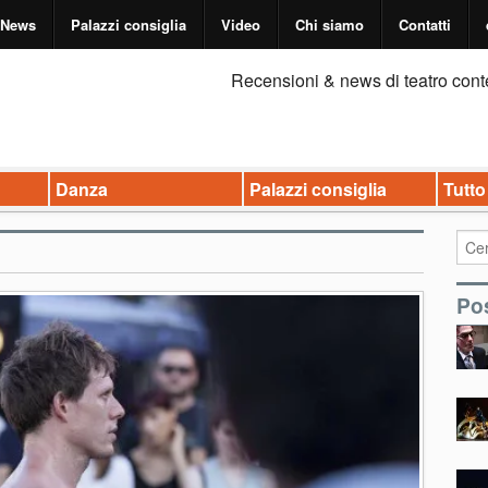
News
Palazzi consiglia
Video
Chi siamo
Contatti
Recensioni & news di teatro cont
Danza
Palazzi consiglia
Tutto
Pos