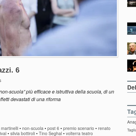
zzi. 6
s
Del
“non-scuola” più efficace e istruttiva della scuola, di un
fetti devastati di una riforma
Ta
Ana
martinelli
•
non-scuola
•
post 6
•
premio scenario
•
renato
Tagli
ival
•
silvia bottiroli
•
Tino Seghal
•
volterra teatro