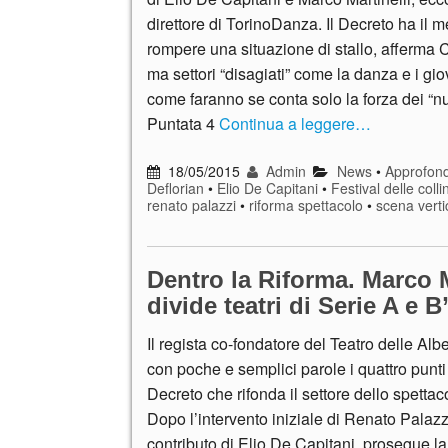
direttore di TorinoDanza. Il Decreto ha il me
rompere una situazione di stallo, afferma Cr
ma settori “disagiati” come la danza e i gio
come faranno se conta solo la forza dei “n
Puntata 4
Continua a leggere…
18/05/2015
Admin
News
•
Approfond
Deflorian
•
Elio De Capitani
•
Festival delle colli
renato palazzi
•
riforma spettacolo
•
scena verti
Dentro la Riforma. Marco M
divide teatri di Serie A e B
Il regista co-fondatore del Teatro delle Alb
con poche e semplici parole i quattro punti
Decreto che rifonda il settore dello spettac
Dopo l’intervento iniziale di Renato Palazzi
contributo di Elio De Capitani, prosegue la