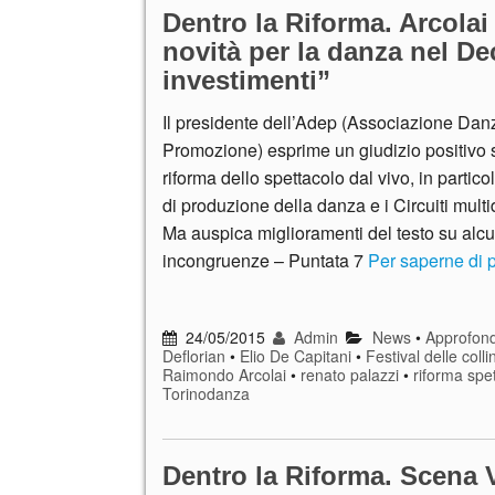
Dentro la Riforma. Arcolai
novità per la danza nel D
investimenti”
Il presidente dell’Adep (Associazione Dan
Promozione) esprime un giudizio positivo 
riforma dello spettacolo dal vivo, in partico
di produzione della danza e i Circuiti multid
Ma auspica miglioramenti del testo su alc
incongruenze – Puntata 7
Per saperne di 
24/05/2015
Admin
News
•
Approfond
Deflorian
•
Elio De Capitani
•
Festival delle colli
Raimondo Arcolai
•
renato palazzi
•
riforma spe
Torinodanza
Dentro la Riforma. Scena V