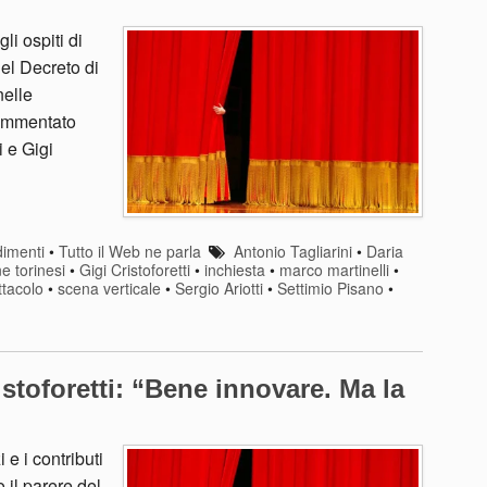
li ospiti di
el Decreto di
nelle
commentato
i e Gigi
imenti
•
Tutto il Web ne parla
Antonio Tagliarini
•
Daria
ne torinesi
•
Gigi Cristoforetti
•
inchiesta
•
marco martinelli
•
ttacolo
•
scena verticale
•
Sergio Ariotti
•
Settimio Pisano
•
istoforetti: “Bene innovare. Ma la
 e i contributi
 il parere del