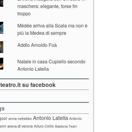
maschera: elegante, forse fin
troppo
Médée arriva alla Scala ma non è
più la Medea di sempre
Addio Arnoldo Foà
Natale in casa Cupiello secondo
Antonio Latella
teatro.it su facebook
gs
Antonio Latella
goor
anna netrebko
Antonio
arini
arena di verona
Arturo Cirillo
Babilonia Teatri