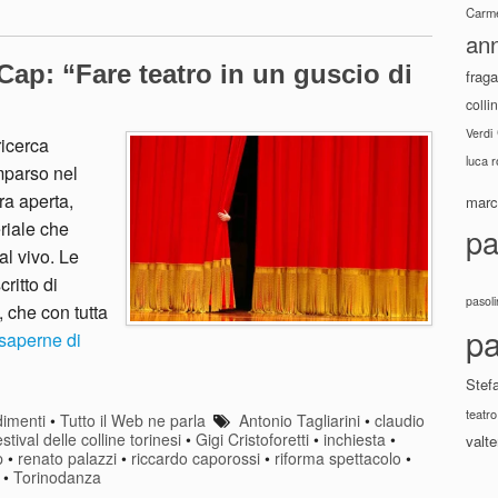
Carme
ann
Cap: “Fare teatro in un guscio di
fraga
colli
Verdi
ricerca
luca 
mparso nel
ra aperta,
marco
eriale che
pa
al vivo. Le
ritto di
pasoli
 che con tutta
pa
saperne di
Stef
teatro
imenti
•
Tutto il Web ne parla
Antonio Tagliarini
•
claudio
stival delle colline torinesi
•
Gigi Cristoforetti
•
inchiesta
•
valte
p
•
renato palazzi
•
riccardo caporossi
•
riforma spettacolo
•
•
Torinodanza