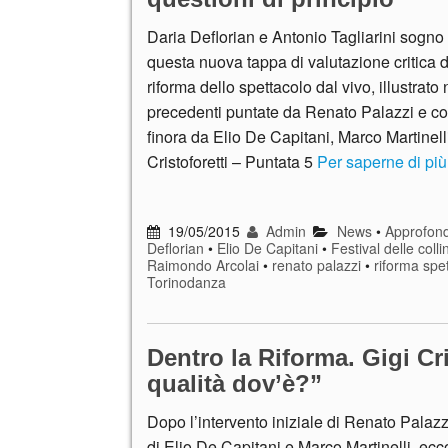
Daria Deflorian e Antonio Tagliarini sogno g
questa nuova tappa di valutazione critica d
riforma dello spettacolo dal vivo, illustrato 
precedenti puntate da Renato Palazzi e 
finora da Elio De Capitani, Marco Martinell
Cristoforetti – Puntata 5
Per saperne di più
19/05/2015
Admin
News
•
Approfond
Deflorian
•
Elio De Capitani
•
Festival delle colli
Raimondo Arcolai
•
renato palazzi
•
riforma spe
Torinodanza
Dentro la Riforma. Gigi Cr
qualità dov’è?”
Dopo l’intervento iniziale di Renato Palazzi
di Elio De Capitani e Marco Martinelli, ecco