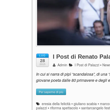
I Post di Renato Pala
LUG
28
Admin
I Post di Palazzi
•
New
2015
In cui si narra di pipì “scandalosa”, di una 
giovane poeta dalle 80 primavere e degli ef
Per saperne di più
eresia della felicità
•
giuliano scabia
•
marco 
palazzi
•
riforma spettacolo
•
santarcangelo fest