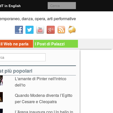
dT in English
emporaneo, danza, opera, arti performative
 il Web ne parla
I Post di Palazzi
t più popolari
L'amante di Pinter nell'intrico
dell'io
Quando Modena diventa l’Egitto
per Cesare e Cleopatra
L’Arena inaugura con Un ballo in