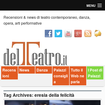
MENU
Home
Recensioni & news di teatro contemporaneo, danza,
opera, arti performative
Recensioni
Anticipazioni
News
Palazzi consiglia
Recens
News
Danza
Palazzi
Tutto il
I Post di
Video
ioni
consigli
Web ne
Palazzi
Chi siamo
a
parla
Contatti
Tag Archives:
eresia della felicità
dT in English