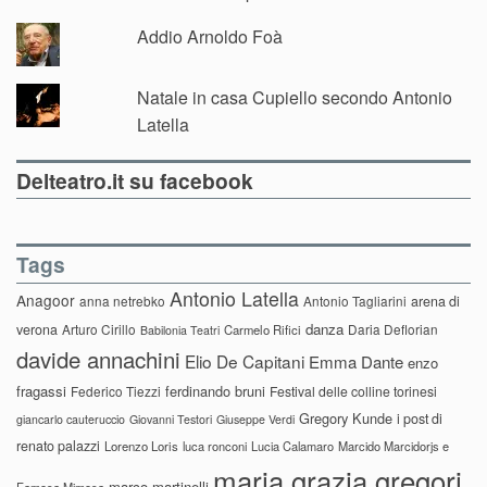
Addio Arnoldo Foà
Natale in casa Cupiello secondo Antonio
Latella
Delteatro.it su facebook
Tags
Antonio Latella
Anagoor
anna netrebko
Antonio Tagliarini
arena di
danza
verona
Arturo Cirillo
Daria Deflorian
Carmelo Rifici
Babilonia Teatri
davide annachini
Elio De Capitani
Emma Dante
enzo
fragassi
ferdinando bruni
Federico Tiezzi
Festival delle colline torinesi
Gregory Kunde
i post di
giancarlo cauteruccio
Giovanni Testori
Giuseppe Verdi
renato palazzi
Lorenzo Loris
luca ronconi
Lucia Calamaro
Marcido Marcidorjs e
maria grazia gregori
marco martinelli
Famosa Mimosa