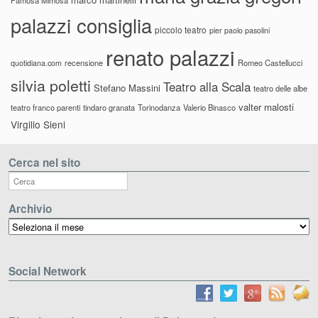
palazzi consiglia
piccolo teatro
pier paolo pasolini
renato palazzi
recensione
Romeo Castellucci
quotidiana.com
silvia poletti
Teatro alla Scala
Stefano Massini
teatro delle albe
valter malosti
teatro franco parenti
tindaro granata
Torinodanza
Valerio Binasco
Virgilio Sieni
Cerca nel sito
Archivio
Archivio
Social Network