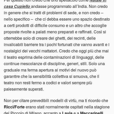
casa Cupiello
andasse programmato all’India. Non credo
in genere che si tratti di problemi di sede, e non credo –
nello specifico – che ci debba essere uno spazio destinato
a certi prodotti di difficile consumo e un altro che accoglie
proposte rivolte a palati meno preparati e raffinati. Così si
otterrebbe solo di creare dei ghetti, dei recinti, delle
invalicabili barriere tra i pochi fortunati che vanno avanti e i
nostalgici dei vecchi mattatori. Credo che oggi più che mai
il teatro esprima delle contaminazioni di linguaggi, delle
continue mescolanze di discipline, generi, stili. Solo una
graduale ma ferma apertura ai motivi del nuovo può
garantire che la sensibilità collettiva si smuova, che il
teatro non resti fermo a codici e valori sempre più
palesemente superati.
Non per citare prevedibili modelli di virtù, ma ti ricordo che
Ricci/Forte
erano stati normalmente ospitati nella stagione
del Piccolo di Milano, accanto a
Lavia
e a
Maccarinelli
,