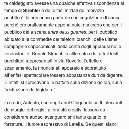
te caldeggiato avesse una qualche effettiva rispondenza al
tempo di
Strehler
e delle fasi iniziali del “servizio
pubblico”. Io non posso parlarne con cognizione di causa
perché ero praticamente appena nato: ma credo che per il
pubblico della scena
entre deux guerres
, per il pubblico
abituato alle commedie dei telefoni bianchi, delle ultime
compagnie capocomicali, della conta degli applausi nelle
recensioni di Renato Simoni, lo stile epico dei primi testi
brechtiani rappresentati in via Rovello, l’effetto di
straniamento, la rinuncia all’apparato e soprattutto
all’enfasi spettacolare fossero abbastanza duri da digerire.
E infatti si sprecavano le battute sulla dizione gelida, sulla
“recitazione da frigidaire”.
Io credo, Antonio, che negli anni Cinquanta certi interventi
demiurgici dei registi allora più creativi fossero da
considerare audaci avanguardismi tanto quanto le
forzature, il furore espressivo di Latella. Se questi slanci