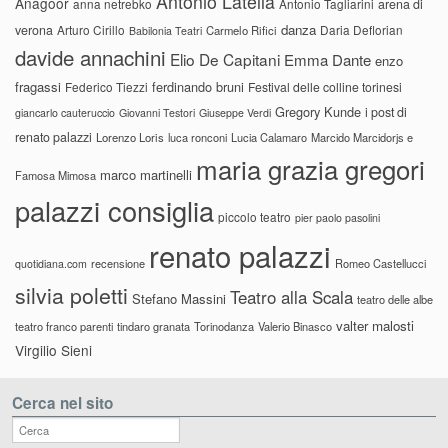
Antonio Latella
Anagoor
anna netrebko
Antonio Tagliarini
arena di
danza
verona
Arturo Cirillo
Daria Deflorian
Carmelo Rifici
Babilonia Teatri
davide annachini
Elio De Capitani
Emma Dante
enzo
fragassi
ferdinando bruni
Federico Tiezzi
Festival delle colline torinesi
Gregory Kunde
i post di
giancarlo cauteruccio
Giovanni Testori
Giuseppe Verdi
renato palazzi
Lorenzo Loris
luca ronconi
Lucia Calamaro
Marcido Marcidorjs e
maria grazia gregori
marco martinelli
Famosa Mimosa
palazzi consiglia
piccolo teatro
pier paolo pasolini
renato palazzi
recensione
Romeo Castellucci
quotidiana.com
silvia poletti
Teatro alla Scala
Stefano Massini
teatro delle albe
valter malosti
teatro franco parenti
tindaro granata
Torinodanza
Valerio Binasco
Virgilio Sieni
Cerca nel sito