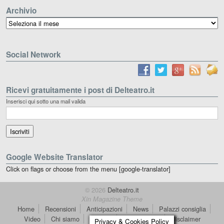
Archivio
Archivio
Social Network
Ricevi gratuitamente i post di Delteatro.it
Inserisci qui sotto una mail valida
Google Website Translator
Click on flags or choose from the menu [google-translator]
© 2026
Delteatro.it
Xin Magazine Theme
Home
Recensioni
Anticipazioni
News
Palazzi consiglia
Video
Chi siamo
Contatti
dT in English
Disclaimer
Privacy & Cookies Policy