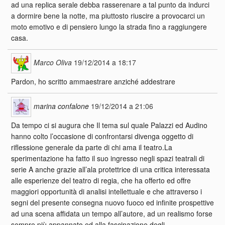
ad una replica serale debba rasserenare a tal punto da indurci
a dormire bene la notte, ma piuttosto riuscire a provocarci un
moto emotivo e di pensiero lungo la strada fino a raggiungere
casa.
Marco Oliva
19/12/2014 a 18:17
Pardon, ho scritto ammaestrare anziché addestrare
marina confalone
19/12/2014 a 21:06
Da tempo ci si augura che Il tema sul quale Palazzi ed Audino
hanno colto l’occasione di confrontarsi divenga oggetto di
riflessione generale da parte di chi ama il teatro.La
sperimentazione ha fatto il suo ingresso negli spazi teatrali di
serie A anche grazie all’ala protettrice di una critica interessata
alle esperienze del teatro di regia, che ha offerto ed offre
maggiori opportunità di analisi intellettuale e che attraverso i
segni del presente consegna nuovo fuoco ed infinite prospettive
ad una scena affidata un tempo all’autore, ad un realismo forse
sempre più appannato ed alla fascinazione degli