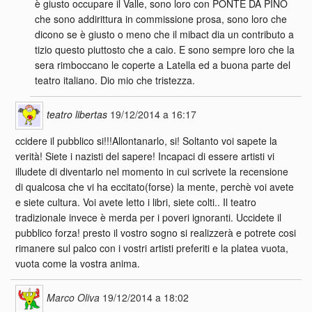
è giusto occupare il Valle, sono loro con PONTE DA PINO
che sono addirittura in commissione prosa, sono loro che
dicono se è giusto o meno che il mibact dia un contributo a
tizio questo piuttosto che a caio. E sono sempre loro che la
sera rimboccano le coperte a Latella ed a buona parte del
teatro italiano. Dio mio che tristezza.
teatro libertas
19/12/2014 a 16:17
ccidere il pubblico si!!!Allontanarlo, si! Soltanto voi sapete la
verità! Siete i nazisti del sapere! Incapaci di essere artisti vi
illudete di diventarlo nel momento in cui scrivete la recensione
di qualcosa che vi ha eccitato(forse) la mente, perchè voi avete
e siete cultura. Voi avete letto i libri, siete colti.. Il teatro
tradizionale invece è merda per i poveri ignoranti. Uccidete il
pubblico forza! presto il vostro sogno si realizzerà e potrete cosi
rimanere sul palco con i vostri artisti preferiti e la platea vuota,
vuota come la vostra anima.
Marco Oliva
19/12/2014 a 18:02