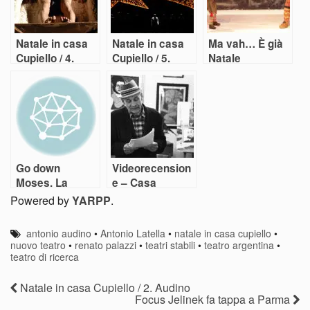
Natale in casa
Natale in casa
Ma vah… È già
Cupiello / 4.
Cupiello / 5.
Natale
Bandettini
Ponte di Pino
Go down
Videorecension
Moses. La
e – Casa
recensione
Ghizzardi: mi
Powered by
YARPP
.
richordo
anchora
antonio audino
•
Antonio Latella
•
natale in casa cupiello
•
nuovo teatro
•
renato palazzi
•
teatri stabili
•
teatro argentina
•
teatro di ricerca
Natale in casa Cupiello / 2. Audino
Focus Jelinek fa tappa a Parma