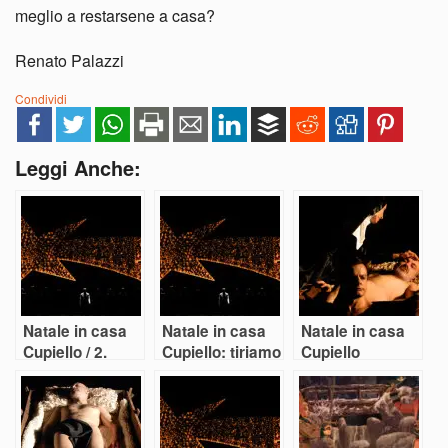
meglio a restarsene a casa?
Renato Palazzi
Condividi
Leggi Anche:
Natale in casa
Natale in casa
Natale in casa
Cupiello / 2.
Cupiello: tiriamo
Cupiello
Audino
le somme
secondo
Antonio Latella