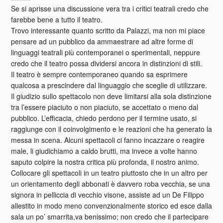
Se si aprisse una discussione vera tra i critici teatrali credo che
farebbe bene a tutto il teatro.
Trovo interessante quanto scritto da Palazzi, ma non mi piace
pensare ad un pubblico da ammaestrare ad altre forme di
linguaggi teatrali più contemporanei o sperimentali, neppure
credo che il teatro possa dividersi ancora in distinzioni di stili.
Il teatro è sempre contemporaneo quando sa esprimere
qualcosa a prescindere dal linguaggio che sceglie di utilizzare.
Il giudizio sullo spettacolo non deve limitarsi alla sola distinzione
tra l’essere piaciuto o non piaciuto, se accettato o meno dal
pubblico. L’efficacia, chiedo perdono per il termine usato, si
raggiunge con il coinvolgimento e le reazioni che ha generato la
messa in scena. Alcuni spettacoli ci fanno incazzare o reagire
male, li giudichiamo a caldo brutti, ma invece a volte hanno
saputo colpire la nostra critica più profonda, il nostro animo.
Collocare gli spettacoli in un teatro piuttosto che in un altro per
un orientamento degli abbonati è davvero roba vecchia, se una
signora in pelliccia di vecchio visone, assiste ad un De Filippo
allestito in modo meno convenzionalmente storico ed esce dalla
sala un po’ smarrita,va benissimo; non credo che il partecipare