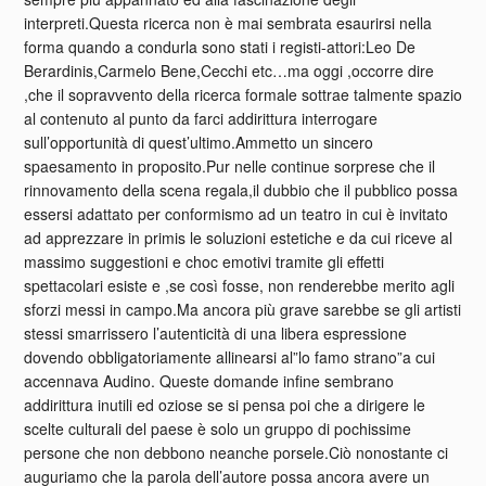
interpreti.Questa ricerca non è mai sembrata esaurirsi nella
forma quando a condurla sono stati i registi-attori:Leo De
Berardinis,Carmelo Bene,Cecchi etc…ma oggi ,occorre dire
,che il sopravvento della ricerca formale sottrae talmente spazio
al contenuto al punto da farci addirittura interrogare
sull’opportunità di quest’ultimo.Ammetto un sincero
spaesamento in proposito.Pur nelle continue sorprese che il
rinnovamento della scena regala,il dubbio che il pubblico possa
essersi adattato per conformismo ad un teatro in cui è invitato
ad apprezzare in primis le soluzioni estetiche e da cui riceve al
massimo suggestioni e choc emotivi tramite gli effetti
spettacolari esiste e ,se così fosse, non renderebbe merito agli
sforzi messi in campo.Ma ancora più grave sarebbe se gli artisti
stessi smarrissero l’autenticità di una libera espressione
dovendo obbligatoriamente allinearsi al”lo famo strano”a cui
accennava Audino. Queste domande infine sembrano
addirittura inutili ed oziose se si pensa poi che a dirigere le
scelte culturali del paese è solo un gruppo di pochissime
persone che non debbono neanche porsele.Ciò nonostante ci
auguriamo che la parola dell’autore possa ancora avere un