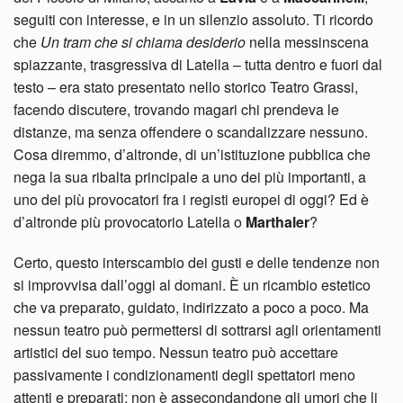
seguiti con interesse, e in un silenzio assoluto. Ti ricordo
che
Un tram che si chiama desiderio
nella messinscena
spiazzante, trasgressiva di Latella – tutta dentro e fuori dal
testo – era stato presentato nello storico Teatro Grassi,
facendo discutere, trovando magari chi prendeva le
distanze, ma senza offendere o scandalizzare nessuno.
Cosa diremmo, d’altronde, di un’istituzione pubblica che
nega la sua ribalta principale a uno dei più importanti, a
uno dei più provocatori fra i registi europei di oggi? Ed è
d’altronde più provocatorio Latella o
Marthaler
?
Certo, questo interscambio dei gusti e delle tendenze non
si improvvisa dall’oggi al domani. È un ricambio estetico
che va preparato, guidato, indirizzato a poco a poco. Ma
nessun teatro può permettersi di sottrarsi agli orientamenti
artistici del suo tempo. Nessun teatro può accettare
passivamente i condizionamenti degli spettatori meno
attenti e preparati: non è assecondandone gli umori che li