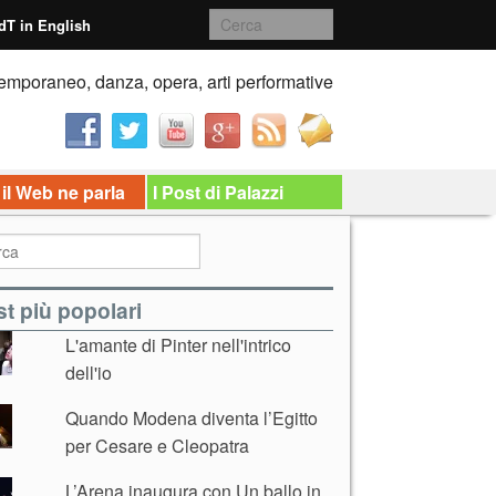
dT in English
emporaneo, danza, opera, arti performative
 il Web ne parla
I Post di Palazzi
t più popolari
L'amante di Pinter nell'intrico
dell'io
Quando Modena diventa l’Egitto
per Cesare e Cleopatra
L’Arena inaugura con Un ballo in