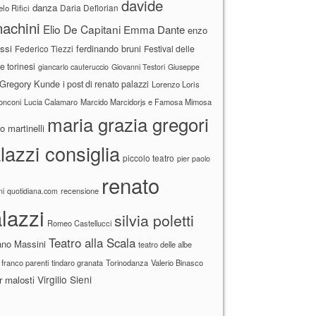
davide
danza
Daria Deflorian
lo Rifici
achini
Elio De Capitani
Emma Dante
enzo
ssi
ferdinando bruni
Federico Tiezzi
Festival delle
ne torinesi
giancarlo cauteruccio
Giovanni Testori
Giuseppe
Gregory Kunde
i post di renato palazzi
Lorenzo Loris
ronconi
Lucia Calamaro
Marcido Marcidorjs e Famosa Mimosa
maria grazia gregori
 martinelli
lazzi consiglia
piccolo teatro
pier paolo
renato
recensione
ni
quotidiana.com
lazzi
silvia poletti
Romeo Castellucci
Teatro alla Scala
ano Massini
teatro delle albe
 franco parenti
tindaro granata
Torinodanza
Valerio Binasco
Virgilio Sieni
r malosti