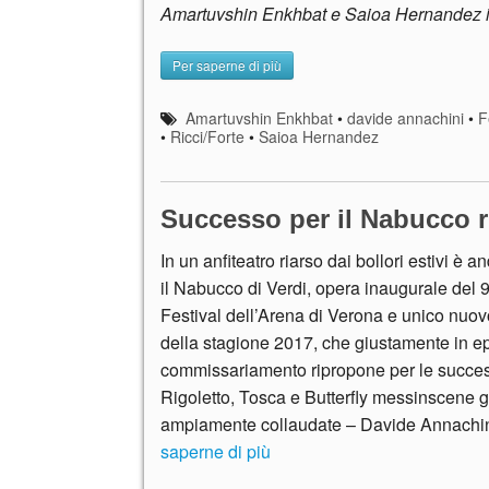
Amartuvshin Enkhbat e Saioa Hernandez 
Per saperne di più
Amartuvshin Enkhbat
•
davide annachini
•
F
•
Ricci/Forte
•
Saioa Hernandez
Successo per il Nabucco r
In un anfiteatro riarso dai bollori estivi è 
il Nabucco di Verdi, opera inaugurale del 
Festival dell’Arena di Verona e unico nuov
della stagione 2017, che giustamente in e
commissariamento ripropone per le succes
Rigoletto, Tosca e Butterfly messinscene g
ampiamente collaudate – Davide Annachi
saperne di più