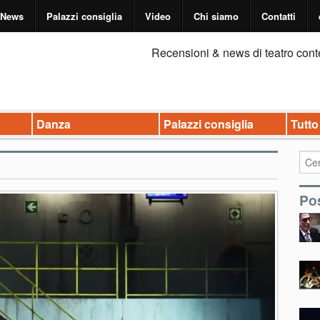
News
Palazzi consiglia
Video
Chi siamo
Contatti
Recensioni & news di teatro cont
Danza
Palazzi consiglia
Tutto
Pos