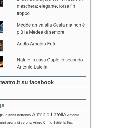
maschera: elegante, forse fin
troppo
Médée arriva alla Scala ma non è
più la Medea di sempre
Addio Arnoldo Foà
Natale in casa Cupiello secondo
Antonio Latella
teatro.it su facebook
gs
Antonio Latella
goor
anna netrebko
Antonio
arini
arena di verona
Arturo Cirillo
Babilonia Teatri