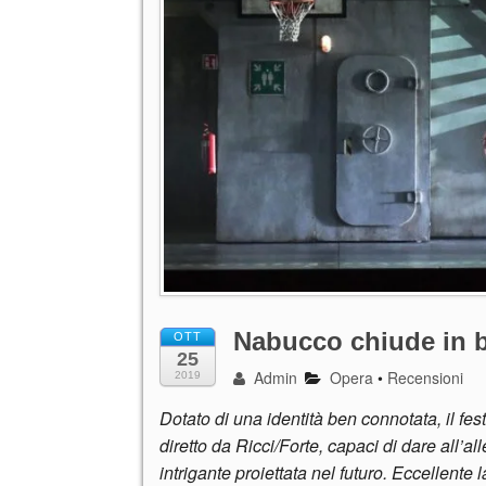
Nabucco chiude in be
OTT
25
Admin
Opera
•
Recensioni
2019
Dotato di una identità ben connotata, il fest
diretto da Ricci/Forte, capaci di dare all’al
intrigante proiettata nel futuro. Eccellent