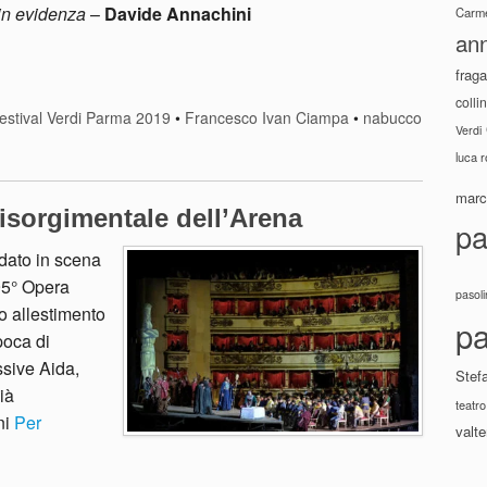
in evidenza
–
Davide Annachini
Carme
ann
fraga
colli
estival Verdi Parma 2019
•
Francesco Ivan Ciampa
•
nabucco
Verdi
luca 
marco
isorgimentale dell’Arena
pa
andato in scena
95° Opera
pasoli
o allestimento
pa
poca di
sive Aida,
Stef
ià
teatro
ni
Per
valte