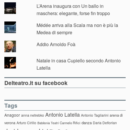
L’Arena inaugura con Un ballo in
maschera: elegante, forse fin troppo
Médée arriva alla Scala ma non è più la
Medea di sempre
Addio Arnoldo Foà
Natale in casa Cupiello secondo Antonio
Latella
Delteatro.it su facebook
Tags
Antonio Latella
Anagoor
anna netrebko
Antonio Tagliarini
arena di
danza
verona
Arturo Cirillo
Daria Deflorian
Carmelo Rifici
Babilonia Teatri