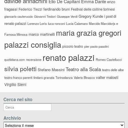
davide annachini
Elio De Capitani
Emma Dante
enzo
fragassi
ferdinando bruni
Federico Tiezzi
Festival delle colline torinesi
Gregory Kunde
i post di
giancarlo cauteruccio
Giovanni Testori
Giuseppe Verdi
renato palazzi
Lorenzo Loris
luca ronconi
Lucia Calamaro
Marcido Marcidorjs e
maria grazia gregori
marco martinelli
Famosa Mimosa
palazzi consiglia
piccolo teatro
pier paolo pasolini
renato palazzi
recensione
Romeo Castellucci
quotidiana.com
silvia poletti
Teatro alla Scala
Stefano Massini
teatro delle albe
valter malosti
teatro franco parenti
tindaro granata
Torinodanza
Valerio Binasco
Virgilio Sieni
Cerca nel sito
Archivio
Archivio