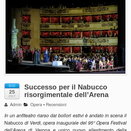
Successo per il Nabucco
GIU
25
risorgimentale dell’Arena
2017
Admin
Opera
•
Recensioni
In un anfiteatro riarso dai bollori estivi è andato in scena il
Nabucco
di Verdi, opera inaugurale del 95° Opera Festival
dell’Arena di Verona e unico nuovo allestimento della