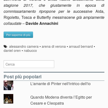
stagione 2017, che giustamente in epoca di
commissariamento ripropone per le successive
Aida,
Rigoletto, Tosca
e
Butterfly
messinscene già ampiamente
collaudate
–
Davide Annachini
Per saperne di più
alessandro camera
•
arena di verona
•
arnaud bernard
•
daniel oren
•
nabucco
Post più popolari
L'amante di Pinter nell'intrico dell'io
Quando Modena diventa l’Egitto per
Cesare e Cleopatra