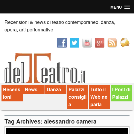
MENU
Home
Recensioni & news di teatro contemporaneo, danza,
opera, arti performative
Recensioni
Anticipazioni
News
Palazzi consiglia
Recens
News
Danza
Palazzi
Tutto il
I Post di
Video
ioni
consigli
Web ne
Palazzi
Chi siamo
a
parla
Contatti
Tag Archives:
alessandro camera
dT in English