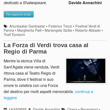
dedicato a Shakespeare.
Davide Annachini
Per saperne di più
Ariunbaatar Ganbaatar
•
Federico Tiezzi
•
Festival Verdi di
Parma
•
Margherita Palli
•
Mariangela Sicilia
•
Roberto Abbado
•
Yusif Eyvazov
La Forza di Verdi trova casa al
Regio di Parma
Mentre la storica Villa di
Sant’Agata viene venduta, Verdi
ritrova casa al Teatro Regio di
Parma, dove il festival in suo
onore lo celebra con una Forza
del destino per molti aspetti memorabile.
continua a
leggere
14/10/2022
Davide Annachini
Opera
•
Recensioni
•