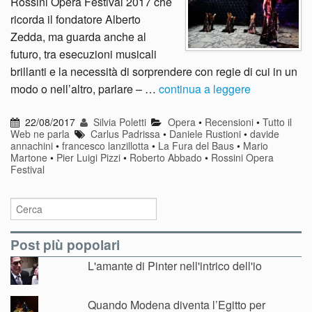
Rossini Opera Festival 2017 che
ricorda il fondatore Alberto
Zedda, ma guarda anche al
futuro, tra esecuzioni musicali
brillanti e la necessità di sorprendere con regie di cui in un
modo o nell’altro, parlare – …
continua a leggere
22/08/2017
Silvia Poletti
Opera
•
Recensioni
•
Tutto il
Web ne parla
Carlus Padrissa
•
Daniele Rustioni
•
davide
annachini
•
francesco lanzillotta
•
La Fura del Baus
•
Mario
Martone
•
Pier Luigi Pizzi
•
Roberto Abbado
•
Rossini Opera
Festival
Post più popolari
L'amante di Pinter nell'intrico dell'io
Quando Modena diventa l’Egitto per