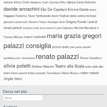
danza
verona
Arturo Cirillo
Daria Deflorian
Carmelo Rifici
Babilonia Teatri
davide annachini
Elio De Capitani
Emma Dante
enzo
fragassi
ferdinando bruni
Federico Tiezzi
Festival delle colline torinesi
Gregory Kunde
i post di
giancarlo cauteruccio
Giovanni Testori
Giuseppe Verdi
renato palazzi
Lorenzo Loris
luca ronconi
Lucia Calamaro
Marcido Marcidorjs e
maria grazia gregori
marco martinelli
Famosa Mimosa
palazzi consiglia
piccolo teatro
pier paolo pasolini
renato palazzi
recensione
Romeo Castellucci
quotidiana.com
silvia poletti
Teatro alla Scala
Stefano Massini
teatro delle albe
valter malosti
teatro franco parenti
tindaro granata
Torinodanza
Valerio Binasco
Virgilio Sieni
Cerca nel sito