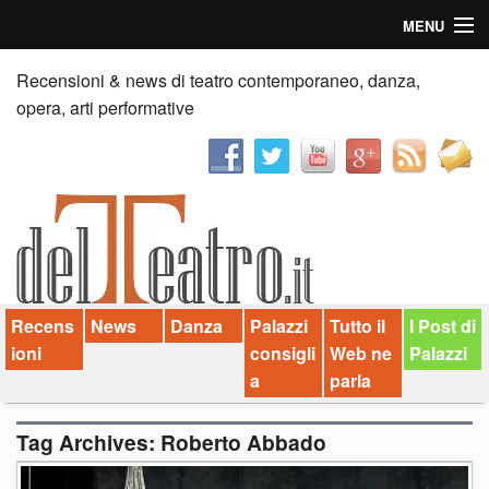
MENU
Home
Recensioni & news di teatro contemporaneo, danza,
opera, arti performative
Recensioni
Anticipazioni
News
Palazzi consiglia
Recens
News
Danza
Palazzi
Tutto il
I Post di
Video
ioni
consigli
Web ne
Palazzi
Chi siamo
a
parla
Contatti
Tag Archives:
Roberto Abbado
dT in English