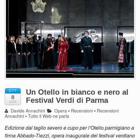
Un Otello in bianco e nero al
OTT
8
Festival Verdi di Parma
2025
Davide Annachini
Opera
•
Recensioni
•
Recensioni
Annachini
•
Tutto il Web ne parla
Edizione dal taglio severo e cupo per l’
Otello
parmigiano a
firma Abbado-Tiezzi, opera inaugurale del festival verdiano