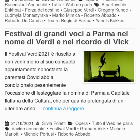
Recensioni Annachini
•
Tutto il Web ne parla
Amartuvshin
Enkhbat
•
Forza del destino
•
Giuseppe Verdi
•
Gregory Kunde
•
Ludmyla Monastyrska
•
Marko Mimica
•
Roberto Abbado
•
Roberto De Candia
•
Teatro Regio di Parma
•
Yannis Kokkos
Festival di grandi voci a Parma nel
nome di Verdi e nel ricordo di Vick
Il Festival Verdi2021 è riuscito a
non venir meno al suo consueto
appuntamento nonostante la
parentesi Covid abbia
condizionato pesantemente
l’occasione di festeggiare la nomina di Parma a Capitale
Italiana della Cultura, che per quanto prolungata di un
ulteriore anno …
continua a leggere…
21/10/2021
Silvia Poletti
Opera
•
Tutto il Web ne parla
davide annachini
•
Festival Verdi
•
Graham Vick
•
Michele
Mariotti
•
Michele Pertusi
•
Roberto Abbado