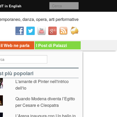
dT in English
emporaneo, danza, opera, arti performative
 il Web ne parla
I Post di Palazzi
t più popolari
L'amante di Pinter nell'intrico
dell'io
Quando Modena diventa l’Egitto
per Cesare e Cleopatra
L’Arena inaugura con Un ballo in