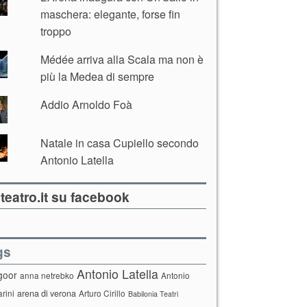
maschera: elegante, forse fin
troppo
Médée arriva alla Scala ma non è
più la Medea di sempre
Addio Arnoldo Foà
Natale in casa Cupiello secondo
Antonio Latella
teatro.it su facebook
gs
Antonio Latella
goor
anna netrebko
Antonio
arini
arena di verona
Arturo Cirillo
Babilonia Teatri