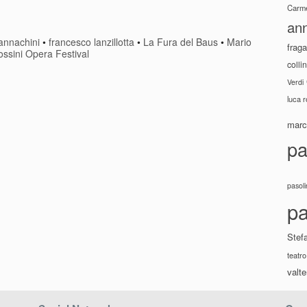
Carme
ann
annachini
•
francesco lanzillotta
•
La Fura del Baus
•
Mario
fraga
ssini Opera Festival
colli
Verdi
luca 
marco
pa
pasoli
pa
Stef
teatro
valte