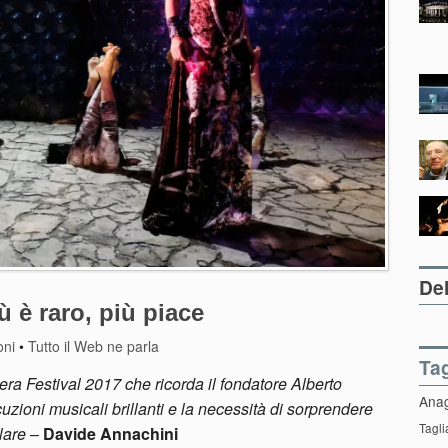
Del
ù è raro, più piace
oni
•
Tutto il Web ne parla
Ta
era Festival 2017 che ricorda il fondatore Alberto
Ana
zioni musicali brillanti e la necessità di sorprendere
Tagli
rlare
–
Davide Annachini