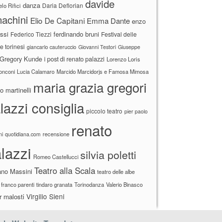
davide
danza
Daria Deflorian
lo Rifici
achini
Elio De Capitani
Emma Dante
enzo
ssi
ferdinando bruni
Federico Tiezzi
Festival delle
ne torinesi
giancarlo cauteruccio
Giovanni Testori
Giuseppe
Gregory Kunde
i post di renato palazzi
Lorenzo Loris
ronconi
Lucia Calamaro
Marcido Marcidorjs e Famosa Mimosa
maria grazia gregori
 martinelli
lazzi consiglia
piccolo teatro
pier paolo
renato
recensione
ni
quotidiana.com
lazzi
silvia poletti
Romeo Castellucci
Teatro alla Scala
ano Massini
teatro delle albe
 franco parenti
tindaro granata
Torinodanza
Valerio Binasco
Virgilio Sieni
r malosti