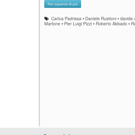
Per saperne di più
Carlus Padrissa
•
Daniele Rustioni
•
davide 
Martone
•
Pier Luigi Pizzi
•
Roberto Abbado
•
Ro