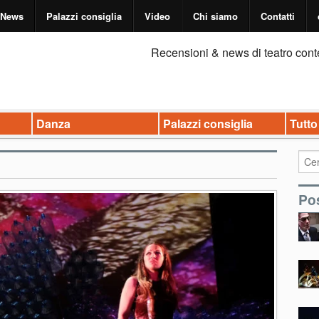
News
Palazzi consiglia
Video
Chi siamo
Contatti
Recensioni & news di teatro cont
Danza
Palazzi consiglia
Tutto
Pos