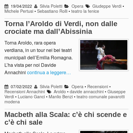
19/04/2022
Silvia Poletti
Opera
Giudeppe Verdi
•
Michele Pertusi
•
Sebastiano Rolli
•
teatro la fenice
Torna l’Aroldo di Verdi, non dalle
crociate ma dall’Abissinia
Torna Aroldo, rara opera
verdiana, in un tour nei bei teatri
municipali dell’Emilia Romagna.
L’ha vista per noi Davide
Annachini
continua a leggere…
07/02/2022
Silvia Poletti
Opera
•
Recensioni
•
Recensioni Annachini
Aroldo
•
davide annacchini
•
Giuseppe
Verdi
•
Luciano Ganci
•
Manlio Benzi
•
teatro comunale pavarotti
modena
Macbeth alla Scala: c’è chi scende e
c’è chi sale