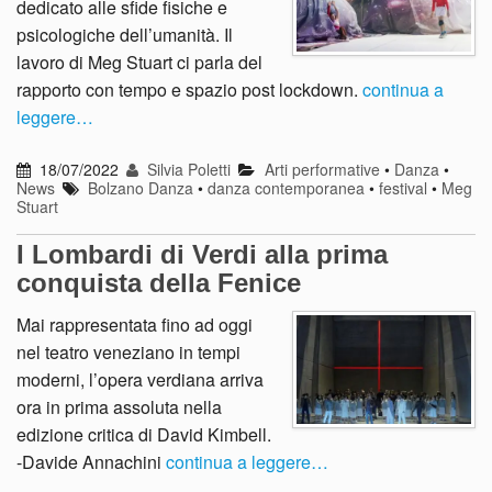
dedicato alle sfide fisiche e
psicologiche dell’umanità. Il
lavoro di Meg Stuart ci parla del
rapporto con tempo e spazio post lockdown.
continua a
leggere…
18/07/2022
Silvia Poletti
Arti performative
•
Danza
•
News
Bolzano Danza
•
danza contemporanea
•
festival
•
Meg
Stuart
I Lombardi di Verdi alla prima
conquista della Fenice
Mai rappresentata fino ad oggi
nel teatro veneziano in tempi
moderni, l’opera verdiana arriva
ora in prima assoluta nella
edizione critica di David Kimbell.
-Davide Annachini
continua a leggere…