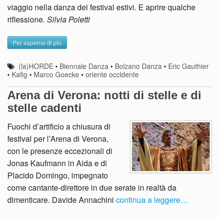
viaggio nella danza dei festival estivi. E aprire qualche
riflessione.
Silvia Poletti
Per saperne di più
(la)HORDE
•
Biennale Danza
•
Bolzano Danza
•
Eric Gauthier
•
Kafig
•
Marco Goecke
•
oriente occidente
Arena di Verona: notti di stelle e di
stelle cadenti
Fuochi d’artificio a chiusura di
festival per l’Arena di Verona,
con le presenze eccezionali di
Jonas Kaufmann in Aida e di
Placido Domingo, impegnato
come cantante-direttore in due serate in realtà da
dimenticare. Davide Annachini
continua a leggere…