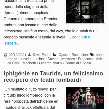
Macbeth alla Scala. La prima
opera della stagione della
ripresa ( almeno auspicata).
Clamori e glamour alla Premiere
ambrosiana fissata anche dalla
televisione. Ma è in teatro, dal vivo, che la qualità di un
progetto musicale e teatrale si svela. …
continua a
leggere…
23/12/2021
Silvia Poletti
Opera
•
Recensioni
anna
netrebko
•
david annachini
•
Davide Livermore
•
Francesco Meli
•
Luca Salsi
•
Macbeth
•
riccardo chailly
•
Teatro alla Scala
Iphigénie en Tauride, un felicissimo
recupero dei teatri lombardi
Un risultato di tutto rilievo per il
circuito lirico lombardo, con la
rara riproposta dell’Iphigénie en
Tauride di Gluck effettuata dai