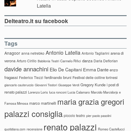
Latella
Delteatro.it su facebook
Tags
Antonio Latella
Anagoor
anna netrebko
Antonio Tagliarini
arena di
danza
verona
Arturo Cirillo
Daria Deflorian
Carmelo Rifici
Babilonia Teatri
davide annachini
Elio De Capitani
Emma Dante
enzo
fragassi
ferdinando bruni
Federico Tiezzi
Festival delle colline torinesi
Gregory Kunde
i post di
giancarlo cauteruccio
Giovanni Testori
Giuseppe Verdi
renato palazzi
Lorenzo Loris
luca ronconi
Lucia Calamaro
Marcido Marcidorjs e
maria grazia gregori
marco martinelli
Famosa Mimosa
palazzi consiglia
piccolo teatro
pier paolo pasolini
renato palazzi
recensione
Romeo Castellucci
quotidiana.com