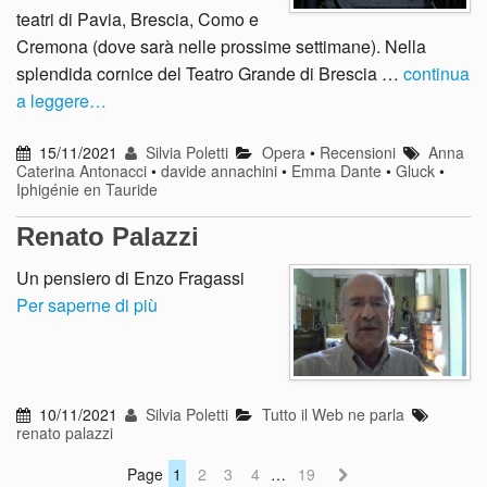
teatri di Pavia, Brescia, Como e
Cremona (dove sarà nelle prossime settimane). Nella
splendida cornice del Teatro Grande di Brescia …
continua
a leggere…
15/11/2021
Silvia Poletti
Opera
•
Recensioni
Anna
Caterina Antonacci
•
davide annachini
•
Emma Dante
•
Gluck
•
Iphigénie en Tauride
Renato Palazzi
Un pensiero di Enzo Fragassi
Per saperne di più
10/11/2021
Silvia Poletti
Tutto il Web ne parla
renato palazzi
Page
1
2
3
4
…
19