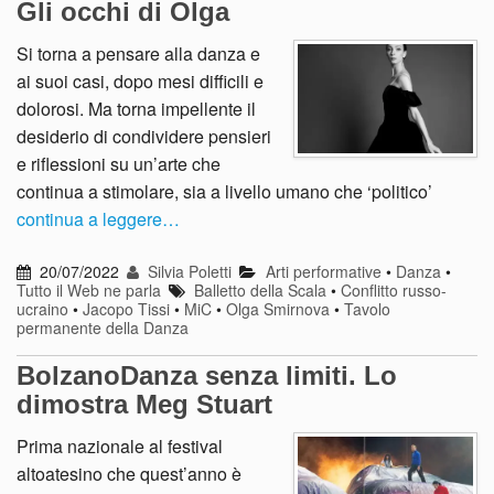
Gli occhi di Olga
Si torna a pensare alla danza e
ai suoi casi, dopo mesi difficili e
dolorosi. Ma torna impellente il
desiderio di condividere pensieri
e riflessioni su un’arte che
continua a stimolare, sia a livello umano che ‘politico’
continua a leggere…
20/07/2022
Silvia Poletti
Arti performative
•
Danza
•
Tutto il Web ne parla
Balletto della Scala
•
Conflitto russo-
ucraino
•
Jacopo Tissi
•
MiC
•
Olga Smirnova
•
Tavolo
permanente della Danza
BolzanoDanza senza limiti. Lo
dimostra Meg Stuart
Prima nazionale al festival
altoatesino che quest’anno è