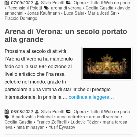
07/09/2022
Silvia Poletti
Opera
•
Tutto il Web ne parla
•
Recensioni Poletti
arena di verona
•
Cecilia Gasdia
•
davide
annachini
•
Jonas Kaufmann
•
Luca Salsi
•
Maria José Siri
•
Placido Domingo
Arena di Verona: un secolo portato
alla grande
Prossima al secolo di attività,
l’Arena di Verona ha mantenuto
fede con la sua 99^ edizione al
livello artistico che l’ha resa
celebre nel mondo, grazie in
particolare a una vetrina di star liriche di prestigio
internazionale, in primis la …
continua a leggere…
06/08/2022
Silvia Poletti
Opera
•
Tutto il Web ne parla
Amartuvshin Enkhbat
•
anna netrebko
•
arena di verona
•
Cecilia Gasdia
•
Franco Zeffirelli
•
Ludovic Tézier
•
maria teresa
leva
•
nina minasyan
•
Yusif Eyvazov