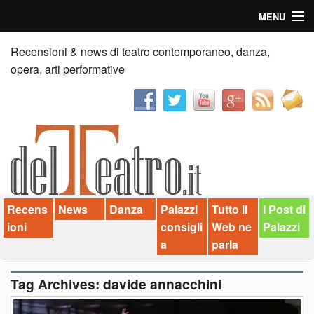
MENU
Home
Recensioni & news di teatro contemporaneo, danza,
opera, arti performative
Recensioni
Anticipazioni
News
Palazzi consiglia
Recens
News
Danza
Palazzi
Tutto il
I Post di
Video
ioni
consigli
Web ne
Palazzi
Chi siamo
a
parla
Contatti
Tag Archives:
davide annacchini
dT in English