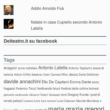
Addio Arnoldo Foà
Natale in casa Cupiello secondo Antonio
Latella
Delteatro.it su facebook
Tags
Antonio Latella
Anagoor
anna netrebko
Antonio Tagliarini
arena di
danza
verona
Arturo Cirillo
Daria Deflorian
Carmelo Rifici
Babilonia Teatri
davide annachini
Elio De Capitani
Emma Dante
enzo
fragassi
ferdinando bruni
Federico Tiezzi
Festival delle colline torinesi
Gregory Kunde
i post di
giancarlo cauteruccio
Giovanni Testori
Giuseppe Verdi
renato palazzi
Lorenzo Loris
luca ronconi
Lucia Calamaro
Marcido Marcidorjs e
maria grazia gregori
marco martinelli
Famosa Mimosa