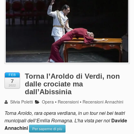
Torna l’Aroldo di Verdi, non
FEB
7
dalle crociate ma
2022
dall’Abissinia
Silvia Poletti
Opera
•
Recensioni
•
Recensioni Annachini
Torna Aroldo, rara opera verdiana, in un tour nei bei teatri
municipali dell’Emilia Romagna. L’ha vista per noi
Davide
Annachini
Per saperne di più