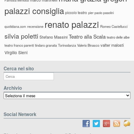
palazzi consiglia
piccolo teatro
pier paolo pasolini
renato palazzi
recensione
Romeo Castellucci
quotidiana.com
silvia poletti
Teatro alla Scala
Stefano Massini
teatro delle albe
valter malosti
teatro franco parenti
tindaro granata
Torinodanza
Valerio Binasco
Virgilio Sieni
Cerca nel sito
Archivio
Archivio
Social Network