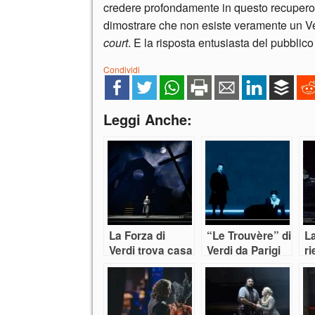
credere profondamente in questo recupero,
dimostrare che non esiste veramente un Ve
court
. E la risposta entusiasta del pubbli
Condividi
Leggi Anche:
La Forza di
“Le Trouvère” di
L
Verdi trova casa
Verdi da Parigi
ri
al Regio di
fa ritorno a
a
Parma
Parma
tr
C