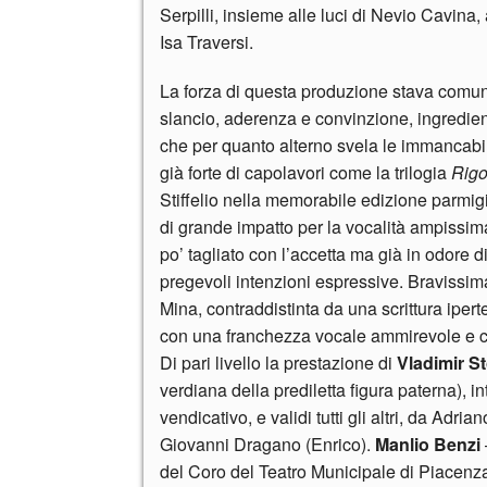
Serpilli, insieme alle luci di Nevio Cavina,
Isa Traversi.
La forza di questa produzione stava comun
slancio, aderenza e convinzione, ingredient
che per quanto alterno svela le immancabil
già forte di capolavori come la trilogia
Rigo
Stiffelio nella memorabile edizione parmig
di grande impatto per la vocalità ampissima
po’ tagliato con l’accetta ma già in odore 
pregevoli intenzioni espressive. Bravissi
Mina, contraddistinta da una scrittura ipert
con una franchezza vocale ammirevole e 
Di pari livello la prestazione di
Vladimir S
verdiana della prediletta figura paterna), i
vendicativo, e validi tutti gli altri, da Ad
Giovanni Dragano (Enrico).
Manlio Benzi
del Coro del Teatro Municipale di Piacenza