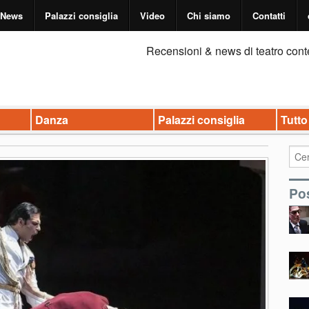
News
Palazzi consiglia
Video
Chi siamo
Contatti
Recensioni & news di teatro cont
Danza
Palazzi consiglia
Tutto
Pos