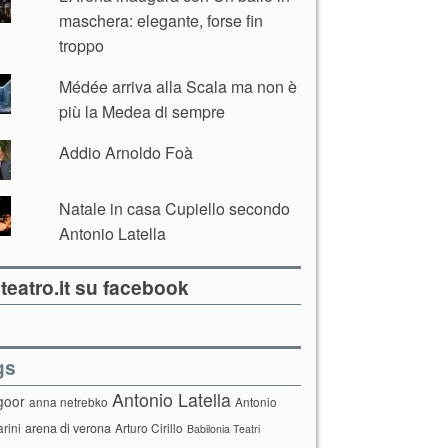
maschera: elegante, forse fin
troppo
Médée arriva alla Scala ma non è
più la Medea di sempre
Addio Arnoldo Foà
Natale in casa Cupiello secondo
Antonio Latella
teatro.it su facebook
gs
Antonio Latella
goor
anna netrebko
Antonio
arini
arena di verona
Arturo Cirillo
Babilonia Teatri