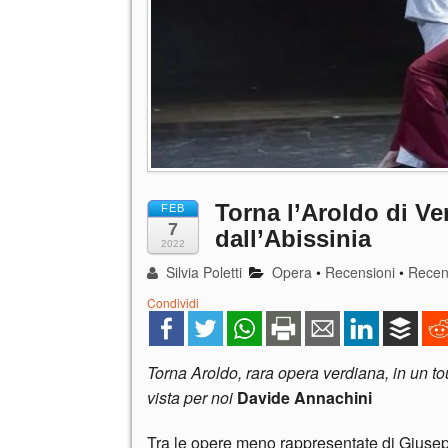
Torna l’Aroldo di Ve
FEB
7
dall’Abissinia
2022
Silvia Poletti
Opera
•
Recensioni
•
Recen
Condividi
Torna Aroldo, rara opera verdiana, in un to
vista per noi
Davide Annachini
Tra le opere meno rappresentate di Giuse