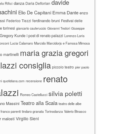
davide
danza
Daria Deflorian
lo Rifici
achini
Elio De Capitani
Emma Dante
enzo
ssi
ferdinando bruni
Federico Tiezzi
Festival delle
ne torinesi
giancarlo cauteruccio
Giovanni Testori
Giuseppe
Gregory Kunde
i post di renato palazzi
Lorenzo Loris
ronconi
Lucia Calamaro
Marcido Marcidorjs e Famosa Mimosa
maria grazia gregori
 martinelli
lazzi consiglia
piccolo teatro
pier paolo
renato
recensione
ni
quotidiana.com
lazzi
silvia poletti
Romeo Castellucci
Teatro alla Scala
ano Massini
teatro delle albe
 franco parenti
tindaro granata
Torinodanza
Valerio Binasco
Virgilio Sieni
r malosti