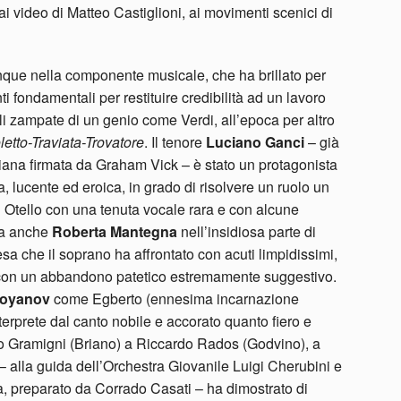
 ai video di Matteo Castiglioni, ai movimenti scenici di
que nella componente musicale, che ha brillato per
i fondamentali per restituire credibilità ad un lavoro
i zampate di un genio come Verdi, all’epoca per altro
letto-Traviata-Trovatore
. Il tenore
Luciano Ganci
– già
iana firmata da Graham Vick – è stato un protagonista
, lucente ed eroica, in grado di risolvere un ruolo un
di Otello con una tenuta vocale rara e con alcune
ma anche
Roberta Mantegna
nell’insidiosa parte di
esa che il soprano ha affrontato con acuti limpidissimi,
con un abbandono patetico estremamente suggestivo.
toyanov
come Egberto (ennesima incarnazione
nterprete dal canto nobile e accorato quanto fiero e
riano Gramigni (Briano) a Riccardo Rados (Godvino), a
– alla guida dell’Orchestra Giovanile Luigi Cherubini e
, preparato da Corrado Casati – ha dimostrato di