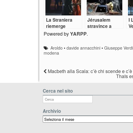
La Straniera
Jérusalem
I 
riemerge
stravince a
Ve
dall’oblio ed è
Parma e non
co
Powered by
YARPP
.
successo
solo grazie a
F
Verdi
Aroldo
•
davide annacchini
•
Giuseppe Verd
modena
Macbeth alla Scala: c’è chi scende e c’è 
Thaïs e
Cerca nel sito
Archivio
Archivio