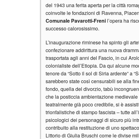
del 1943 una ferita aperta per la città ro
coinvolte le fondazioni di Ravenna, Piace
Comunale Pavarotti-Freni
l’opera ha risc
successo calorosissimo.
L’inaugurazione riminese ha spinto gli arte
confezionare addirittura una nuova drammatu
trasportata agli anni del Fascio, in cui Aro
colonialiste dell’Etiopia. Da qui alcune mod
tenore da “Sotto il sol di Siria ardente” a “
sarebbero state così censurabili se alla fine
fondo, quella del divorzio, tabù incongruen
che la posticcia ambientazione medievale no
teatralmente già poco credibile, si è assist
trionfalistiche di stampo fascista – tutte all
psicologici dei personaggi di sicuro più in
contribuito alla restituzione di uno spettac
Littorio di Giulia Bruschi come le divise mil