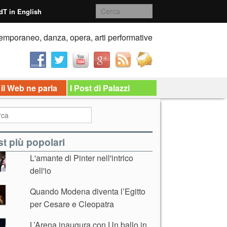
dT in English
emporaneo, danza, opera, arti performative
 il Web ne parla
I Post di Palazzi
t più popolari
L'amante di Pinter nell'intrico
dell'io
Quando Modena diventa l’Egitto
per Cesare e Cleopatra
L’Arena inaugura con Un ballo in