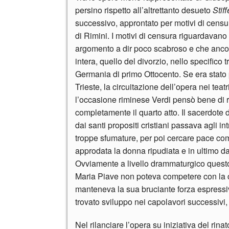
persino rispetto all’altrettanto desueto
Stiff
successivo, approntato per motivi di censu
di Rimini. I motivi di censura riguardavano a
argomento a dir poco scabroso e che ancora 
intera, quello del divorzio, nello specifico
Germania di primo Ottocento. Se era stato p
Trieste, la circuitazione dell’opera nei tea
l’occasione riminese Verdi pensò bene di 
completamente il quarto atto. Il sacerdote d
dai santi propositi cristiani passava agli in
troppe sfumature, per poi cercare pace co
approdata la donna ripudiata e in ultimo da 
Ovviamente a livello drammaturgico questo 
Maria Piave non poteva competere con la 
manteneva la sua bruciante forza espressiv
trovato sviluppo nei capolavori successivi, 
Nel rilanciare l’opera su iniziativa del rin