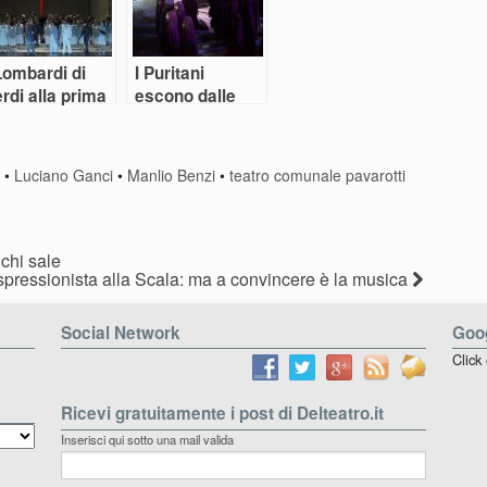
Lombardi di
I Puritani
rdi alla prima
escono dalle
nquista della
tombe
enice
i
•
Luciano Ganci
•
Manlio Benzi
•
teatro comunale pavarotti
chi sale
spressionista alla Scala: ma a convincere è la musica
Social Network
Goog
Click
Ricevi gratuitamente i post di Delteatro.it
Inserisci qui sotto una mail valida