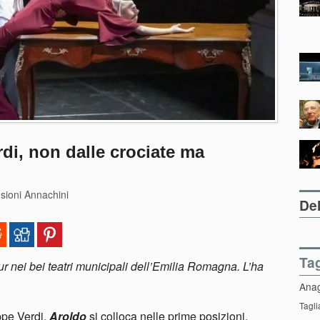
rdi, non dalle crociate ma
sioni Annachini
Del
Ta
ur nei bei teatri municipali dell’Emilia Romagna. L’ha
Ana
Tagli
ppe Verdi,
Aroldo
si colloca nelle prime posizioni,