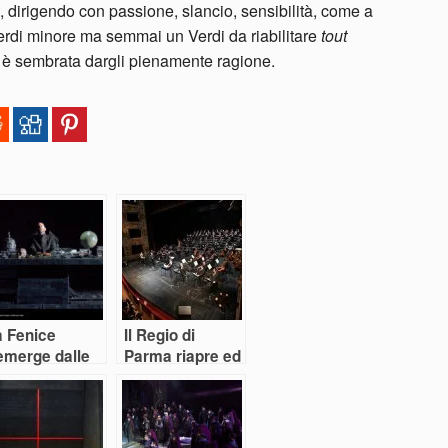
 dirigendo con passione, slancio, sensibilità, come a
rdi minore ma semmai un Verdi da riabilitare
tout
co è sembrata dargli pienamente ragione.
a Fenice
Il Regio di
emerge dalle
Parma riapre ed
cque con un
è subito Verdi
ionfante Don
arlo