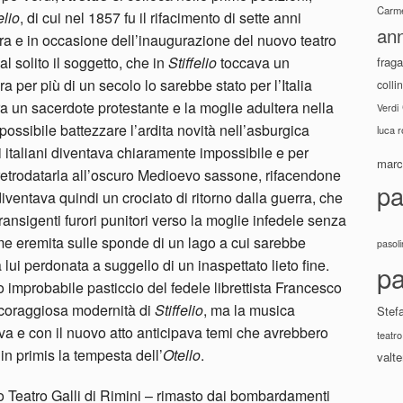
Carme
elio
, di cui nel 1857 fu il rifacimento di sette anni
ann
ra e in occasione dell’inaugurazione del nuovo teatro
l solito il soggetto, che in
Stiffelio
toccava un
fraga
per più di un secolo lo sarebbe stato per l’Italia
colli
 tra un sacerdote protestante e la moglie adultera nella
Verdi
ossibile battezzare l’ardita novità nell’asburgica
luca 
tri italiani diventava chiaramente impossibile e per
marco
retrodatarla all’oscuro Medioevo sassone, rifacendone
pa
iventava quindi un crociato di ritorno dalla guerra, che
transigenti furori punitori verso la moglie infedele senza
me eremita sulle sponde di un lago a cui sarebbe
pasoli
lui perdonata a suggello di un inaspettato lieto fine.
pa
improbabile pasticcio del fedele librettista Francesco
coraggiosa modernità di
Stiffelio
, ma la musica
Stef
a e con il nuovo atto anticipava temi che avrebbero
teatro
in primis la tempesta dell’
Otello
.
valte
ato Teatro Galli di Rimini – rimasto dai bombardamenti