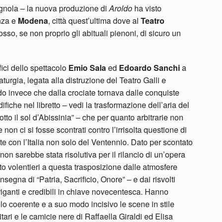
magnola – la nuova produzione di
Aroldo
ha visto
nza e
Modena
, città quest’ultima dove al
Teatro
osso, se non proprio gli abituali pienoni, di sicuro un
fici dello spettacolo
Emio Sala
ed
Edoardo Sanchi
a
rgia, legata alla distruzione del Teatro Galli e
ldo invece che dalla crociate tornava dalle conquiste
ifiche nel libretto – vedi la trasformazione dell’aria del
Sotto il sol d’Abissinia” – che per quanto arbitrarie non
 non ci si fosse scontrati contro l’irrisolta questione di
te con l’Italia non solo del Ventennio. Dato per scontato
n sarebbe stata risolutiva per il rilancio di un’opera
ito volentieri a questa trasposizione dalle atmosfere
’insegna di “Patria, Sacrificio, Onore” – e dai risvolti
triganti e credibili in chiave novecentesca. Hanno
olo coerente e a suo modo incisivo le scene in stile
itari e le camicie nere di Raffaella Giraldi ed Elisa