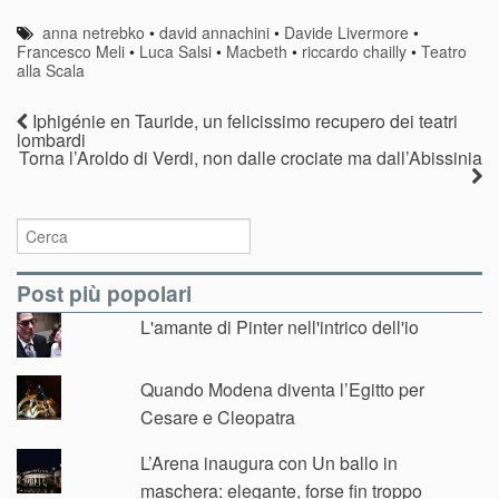
anna netrebko
•
david annachini
•
Davide Livermore
•
Francesco Meli
•
Luca Salsi
•
Macbeth
•
riccardo chailly
•
Teatro
alla Scala
Iphigénie en Tauride, un felicissimo recupero dei teatri
lombardi
Torna l’Aroldo di Verdi, non dalle crociate ma dall’Abissinia
Post più popolari
L'amante di Pinter nell'intrico dell'io
Quando Modena diventa l’Egitto per
Cesare e Cleopatra
L’Arena inaugura con Un ballo in
maschera: elegante, forse fin troppo