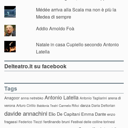
Médée arriva alla Scala ma non è più la
Medea di sempre
Addio Arnoldo Foà
Natale in casa Cupiello secondo Antonio
Latella
Delteatro.it su facebook
Tags
Antonio Latella
Anagoor
anna netrebko
Antonio Tagliarini
arena di
danza
verona
Arturo Cirillo
Daria Deflorian
Carmelo Rifici
Babilonia Teatri
davide annachini
Elio De Capitani
Emma Dante
enzo
fragassi
ferdinando bruni
Federico Tiezzi
Festival delle colline torinesi