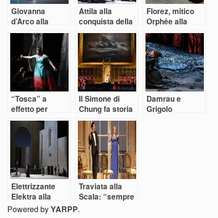
Giovanna
Attila alla
Florez, mitico
d’Arco alla
conquista della
Orphée alla
Scala
Scala
Scala
“Tosca” a
Il Simone di
Damrau e
effetto per
Chung fa storia
Grigolo
l’apertura della
alla Scala
mattatori di una
Scala di Milano
trascinante
Lucia alla Scala
Elettrizzante
Traviata alla
Elektra alla
Scala: “sempre
Scala di Milano
libera” di
Powered by
YARPP
.
piacere. O no