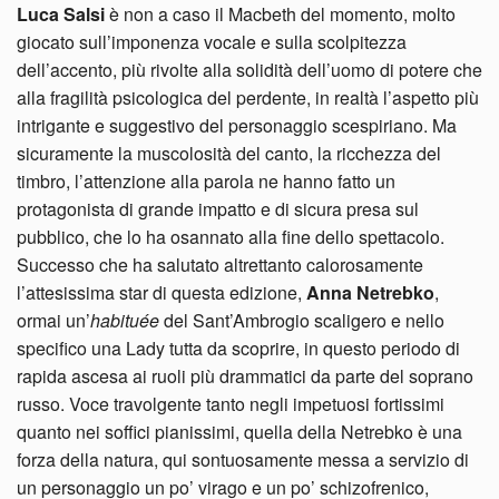
Luca Salsi
è non a caso il Macbeth del momento, molto
giocato sull’imponenza vocale e sulla scolpitezza
dell’accento, più rivolte alla solidità dell’uomo di potere che
alla fragilità psicologica del perdente, in realtà l’aspetto più
intrigante e suggestivo del personaggio scespiriano. Ma
sicuramente la muscolosità del canto, la ricchezza del
timbro, l’attenzione alla parola ne hanno fatto un
protagonista di grande impatto e di sicura presa sul
pubblico, che lo ha osannato alla fine dello spettacolo.
Successo che ha salutato altrettanto calorosamente
l’attesissima star di questa edizione,
Anna
Netrebko
,
ormai un’
habituée
del Sant’Ambrogio scaligero e nello
specifico una Lady tutta da scoprire, in questo periodo di
rapida ascesa ai ruoli più drammatici da parte del soprano
russo. Voce travolgente tanto negli impetuosi fortissimi
quanto nei soffici pianissimi, quella della Netrebko è una
forza della natura, qui sontuosamente messa a servizio di
un personaggio un po’ virago e un po’ schizofrenico,