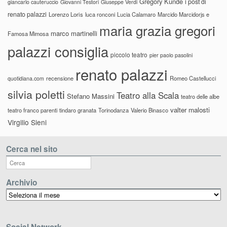
Gregory Kunde
i post di
giancarlo cauteruccio
Giovanni Testori
Giuseppe Verdi
renato palazzi
Lorenzo Loris
luca ronconi
Lucia Calamaro
Marcido Marcidorjs e
maria grazia gregori
marco martinelli
Famosa Mimosa
palazzi consiglia
piccolo teatro
pier paolo pasolini
renato palazzi
recensione
Romeo Castellucci
quotidiana.com
silvia poletti
Teatro alla Scala
Stefano Massini
teatro delle albe
valter malosti
teatro franco parenti
tindaro granata
Torinodanza
Valerio Binasco
Virgilio Sieni
Cerca nel sito
Archivio
Archivio
Social Network