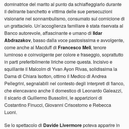
dominatrice del marito al punto da schiaffeggiarlo durante
il delirante banchetto e vittima delle sue persecuzioni
visionarie nel sonnambulismo, consumato sul cornicione di
un grattacielo. Un’accoglienza familiare è stata riservata al
Banco autorevole, affascinante e umano di
Ildar
Abdrazakov
, basso dalla voce pastosissima e avvolgente,
come anche al Macduff di
Francesco Meli
, tenore
luminoso e coinvolgente per colore e fraseggio, soprattutto
in parti preferibilmente liriche come questa. Incisivo e
squillante il Malcolm di Yvan Ayon Rivas, solidissima la
Dama di Chiara Isotton, ottimo il Medico di Andrea
Pellegrini, segnalabili nel contesto degli interpreti di fianco,
che elencavano anche il domestico di Leonardo Galeazzi,
il sicario di Guillermo Bussolini, le apparizioni di
Costantino Finucci, Giovanni Crisostomo e Rebecca
Luoni.
Se lo spettacolo di
Davide Livermore
poteva apparire in