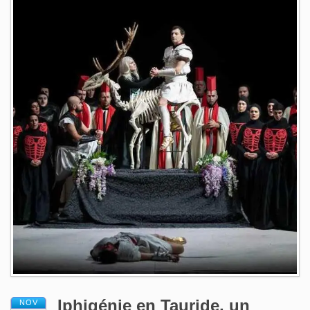
Iphigénie en Tauride, un
NOV