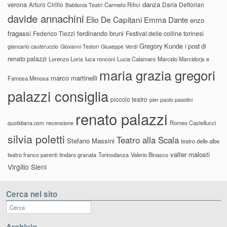
danza
verona
Arturo Cirillo
Daria Deflorian
Carmelo Rifici
Babilonia Teatri
davide annachini
Elio De Capitani
Emma Dante
enzo
fragassi
ferdinando bruni
Federico Tiezzi
Festival delle colline torinesi
Gregory Kunde
i post di
giancarlo cauteruccio
Giovanni Testori
Giuseppe Verdi
renato palazzi
Lorenzo Loris
luca ronconi
Lucia Calamaro
Marcido Marcidorjs e
maria grazia gregori
marco martinelli
Famosa Mimosa
palazzi consiglia
piccolo teatro
pier paolo pasolini
renato palazzi
recensione
Romeo Castellucci
quotidiana.com
silvia poletti
Teatro alla Scala
Stefano Massini
teatro delle albe
valter malosti
teatro franco parenti
tindaro granata
Torinodanza
Valerio Binasco
Virgilio Sieni
Cerca nel sito
Archivio