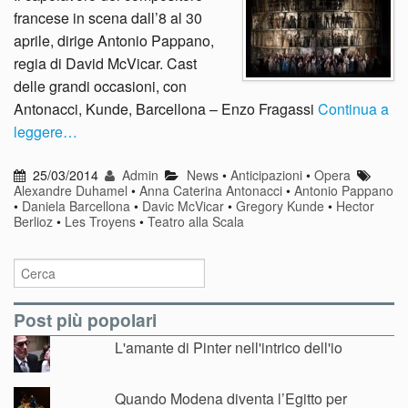
francese in scena dall’8 al 30
aprile, dirige Antonio Pappano,
regia di David McVicar. Cast
delle grandi occasioni, con
Antonacci, Kunde, Barcellona – Enzo Fragassi
Continua a
leggere…
25/03/2014
Admin
News
•
Anticipazioni
•
Opera
Alexandre Duhamel
•
Anna Caterina Antonacci
•
Antonio Pappano
•
Daniela Barcellona
•
Davic McVicar
•
Gregory Kunde
•
Hector
Berlioz
•
Les Troyens
•
Teatro alla Scala
Post più popolari
L'amante di Pinter nell'intrico dell'io
Quando Modena diventa l’Egitto per