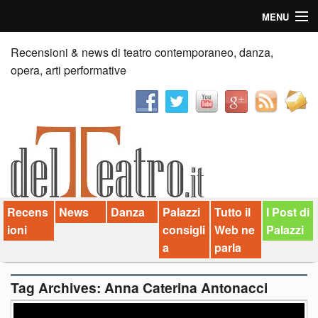
MENU
Home
Recensioni & news di teatro contemporaneo, danza,
opera, arti performative
Recensioni
Anticipazioni
News
Palazzi consiglia
Recens
News
Danza
Palazzi
Tutto il
I Post di
Video
ioni
consigli
Web ne
Palazzi
Chi siamo
a
parla
Contatti
Tag Archives:
Anna Caterina Antonacci
dT in English