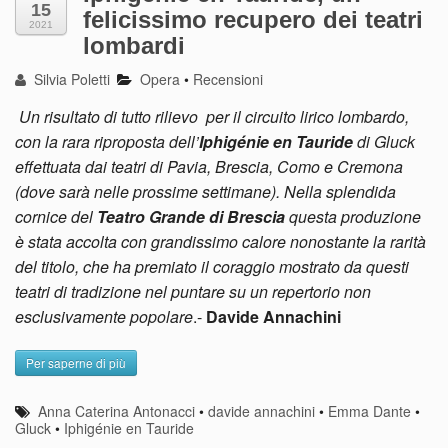
15
felicissimo recupero dei teatri
2021
lombardi
Silvia Poletti
Opera
•
Recensioni
Un risultato di tutto rilievo per il circuito lirico lombardo,
con la rara riproposta dell’
Iphigénie en Tauride
di Gluck
effettuata dai teatri di Pavia, Brescia, Como e Cremona
(dove sarà nelle prossime settimane). Nella splendida
cornice del
Teatro Grande di Brescia
questa produzione
è stata accolta con grandissimo calore nonostante la rarità
del titolo, che ha premiato il coraggio mostrato da questi
teatri di tradizione nel puntare su un repertorio non
esclusivamente popolare
.-
Davide Annachini
Per saperne di più
Anna Caterina Antonacci
•
davide annachini
•
Emma Dante
•
Gluck
•
Iphigénie en Tauride