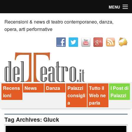
MENU
Home
Recensioni & news di teatro contemporaneo, danza,
opera, arti performative
Recensioni
Anticipazioni
News
Palazzi consiglia
Recens
News
Danza
Palazzi
Tutto il
I Post di
Video
ioni
consigli
Web ne
Palazzi
Chi siamo
a
parla
Contatti
Tag Archives:
Gluck
dT in English