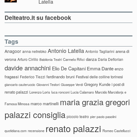
Latella
Delteatro.it su facebook
Tags
Antonio Latella
Anagoor
anna netrebko
Antonio Tagliarini
arena di
danza
verona
Arturo Cirillo
Daria Deflorian
Carmelo Rifici
Babilonia Teatri
davide annachini
Elio De Capitani
Emma Dante
enzo
fragassi
ferdinando bruni
Federico Tiezzi
Festival delle colline torinesi
Gregory Kunde
i post di
giancarlo cauteruccio
Giovanni Testori
Giuseppe Verdi
renato palazzi
Lorenzo Loris
luca ronconi
Lucia Calamaro
Marcido Marcidorjs e
maria grazia gregori
marco martinelli
Famosa Mimosa
palazzi consiglia
piccolo teatro
pier paolo pasolini
renato palazzi
recensione
Romeo Castellucci
quotidiana.com