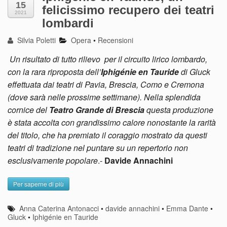
15
felicissimo recupero dei teatri
2021
lombardi
Silvia Poletti
Opera
•
Recensioni
Un risultato di tutto rilievo per il circuito lirico lombardo,
con la rara riproposta dell’
Iphigénie en Tauride
di Gluck
effettuata dai teatri di Pavia, Brescia, Como e Cremona
(dove sarà nelle prossime settimane). Nella splendida
cornice del
Teatro Grande di Brescia
questa produzione
è stata accolta con grandissimo calore nonostante la rarità
del titolo, che ha premiato il coraggio mostrato da questi
teatri di tradizione nel puntare su un repertorio non
esclusivamente popolare
.-
Davide Annachini
Per saperne di più
Anna Caterina Antonacci
•
davide annachini
•
Emma Dante
•
Gluck
•
Iphigénie en Tauride