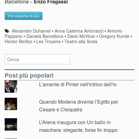
Barcellona
–
Enzo Fragassi
Per saperne di più
Alexandre Duhamel
•
Anna Caterina Antonacci
•
Antonio
Pappano
•
Daniela Barcellona
•
Davic McVicar
•
Gregory Kunde
•
Hector Berlioz
•
Les Troyens
•
Teatro alla Scala
Post più popolari
L'amante di Pinter nell'intrico dell'io
Quando Modena diventa l’Egitto per
Cesare e Cleopatra
L’Arena inaugura con Un ballo in
maschera: elegante, forse fin troppo