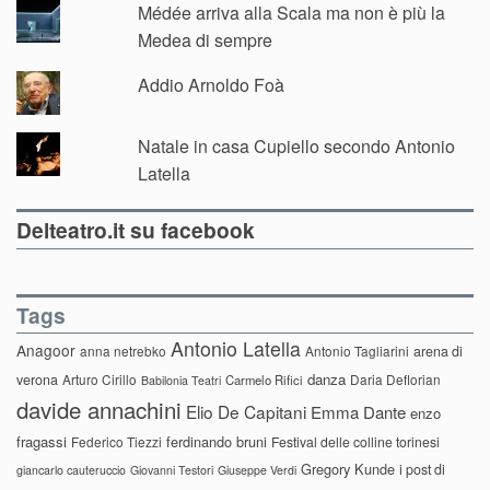
Médée arriva alla Scala ma non è più la
Medea di sempre
Addio Arnoldo Foà
Natale in casa Cupiello secondo Antonio
Latella
Delteatro.it su facebook
Tags
Antonio Latella
Anagoor
anna netrebko
Antonio Tagliarini
arena di
danza
verona
Arturo Cirillo
Daria Deflorian
Carmelo Rifici
Babilonia Teatri
davide annachini
Elio De Capitani
Emma Dante
enzo
fragassi
ferdinando bruni
Federico Tiezzi
Festival delle colline torinesi
Gregory Kunde
i post di
giancarlo cauteruccio
Giovanni Testori
Giuseppe Verdi