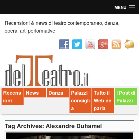
MENU
Home
Recensioni & news di teatro contemporaneo, danza,
opera, arti performative
Recensioni
Anticipazioni
News
Palazzi consiglia
Recens
News
Danza
Palazzi
Tutto il
I Post di
Video
ioni
consigli
Web ne
Palazzi
Chi siamo
a
parla
Contatti
Tag Archives:
Alexandre Duhamel
dT in English