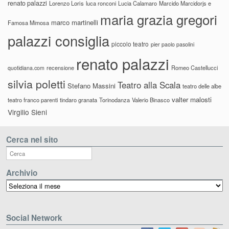
renato palazzi
Lorenzo Loris
luca ronconi
Lucia Calamaro
Marcido Marcidorjs e
maria grazia gregori
marco martinelli
Famosa Mimosa
palazzi consiglia
piccolo teatro
pier paolo pasolini
renato palazzi
recensione
Romeo Castellucci
quotidiana.com
silvia poletti
Teatro alla Scala
Stefano Massini
teatro delle albe
valter malosti
teatro franco parenti
tindaro granata
Torinodanza
Valerio Binasco
Virgilio Sieni
Cerca nel sito
Archivio
Archivio
Social Network