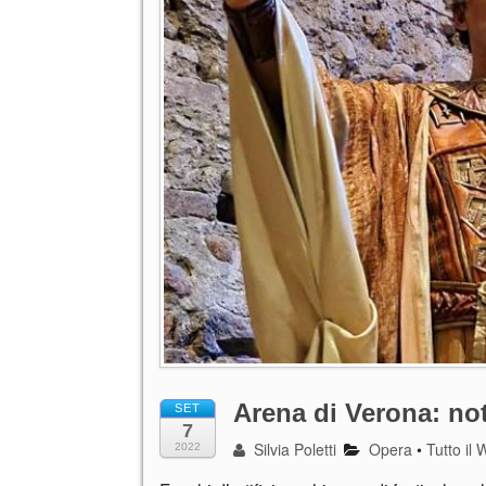
Arena di Verona: nott
SET
7
Silvia Poletti
Opera
•
Tutto il
2022