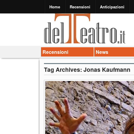
Home
Recensioni
Anticipazioni
Recensioni
News
Tag Archives:
Jonas Kaufmann