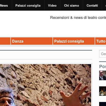
News
Palazzi consiglia
Video
Chi siamo
Contatti
Recensioni & news di teatro cont
Danza
Palazzi consiglia
Tutto
Pos