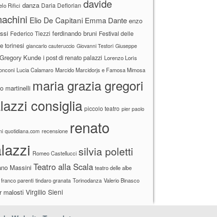
davide
danza
Daria Deflorian
lo Rifici
achini
Elio De Capitani
Emma Dante
enzo
ssi
ferdinando bruni
Federico Tiezzi
Festival delle
ne torinesi
giancarlo cauteruccio
Giovanni Testori
Giuseppe
Gregory Kunde
i post di renato palazzi
Lorenzo Loris
ronconi
Lucia Calamaro
Marcido Marcidorjs e Famosa Mimosa
maria grazia gregori
 martinelli
lazzi consiglia
piccolo teatro
pier paolo
renato
recensione
ni
quotidiana.com
lazzi
silvia poletti
Romeo Castellucci
Teatro alla Scala
ano Massini
teatro delle albe
 franco parenti
tindaro granata
Torinodanza
Valerio Binasco
Virgilio Sieni
r malosti