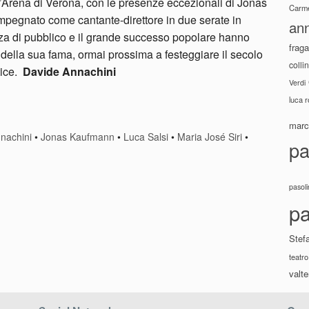
r l’Arena di Verona, con le presenze eccezionali di Jonas
Carme
mpegnato come cantante-direttore in due serate in
ann
za di pubblico e il grande successo popolare hanno
fraga
della sua fama, ormai prossima a festeggiare il secolo
colli
tice.
Davide Annachini
Verdi
luca 
marco
nachini
•
Jonas Kaufmann
•
Luca Salsi
•
Maria José Siri
•
pa
pasoli
pa
Stef
teatro
valte