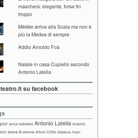
maschera: elegante, forse fin
troppo
Médée arriva alla Scala ma non è
più la Medea di sempre
Addio Arnoldo Foà
Natale in casa Cupiello secondo
Antonio Latella
teatro.it su facebook
gs
Antonio Latella
goor
anna netrebko
Antonio
arini
arena di verona
Arturo Cirillo
Babilonia Teatri