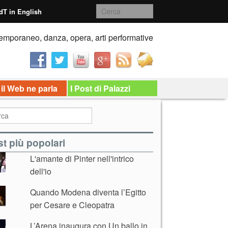
dT in English
emporaneo, danza, opera, arti performative
 il Web ne parla
I Post di Palazzi
t più popolari
L'amante di Pinter nell'intrico
dell'io
Quando Modena diventa l’Egitto
per Cesare e Cleopatra
L’Arena inaugura con Un ballo in