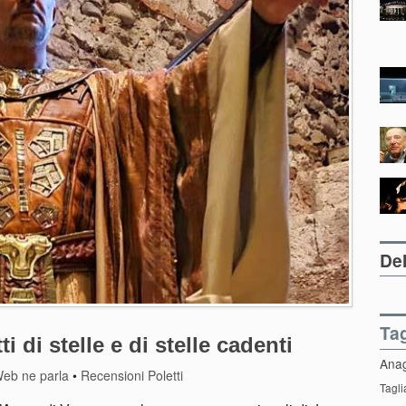
Del
Ta
i di stelle e di stelle cadenti
Ana
 Web ne parla
•
Recensioni Poletti
Tagli