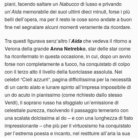
piani, facendo saltare un
Nabucco
di lusso e privando
un’
Aida
memorabile dei suoi ultimi dieci minuti, forse i più
belli dell’opera, ma per il resto le cose sono andate a buon
fine nel segnalare alcuni momenti veramente da ricordare.
Tra questi figurava senz’altro l’
Aida
che vedeva il ritorno a
Verona della grande
Anna Netrebko
, star delle star come
ha riconfermato in questa occasione, in cui, dopo un avvio
forse non completamente a fuoco, ha conquistato di colpo
con il terzo atto il livello della fuoriclasse assoluta. Nei
celebri “Cieli azzurri”, pagina difficilissima per la necessità
di un canto alato e lunare spinto all’impresa impossibile di
un do acuto in pianissimo (come richiesto dallo stesso
Verdi), il soprano russo ha sfoggiato un’emissione di
celestiale purezza, risolvendo il passaggio temerario con
una scalata dolcissima al do – e con una lunghezza di fiato
impressionante – che più per il virtuosismo ha conquistato
per l’estrema poesia e incanto, nel restituire all’aria la sua