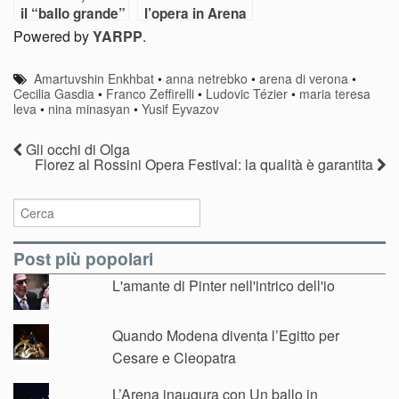
il “ballo grande”
l’opera in Arena
alla Scala
e ridiamola al
Powered by
YARPP
.
mondo
Amartuvshin Enkhbat
•
anna netrebko
•
arena di verona
•
Cecilia Gasdia
•
Franco Zeffirelli
•
Ludovic Tézier
•
maria teresa
leva
•
nina minasyan
•
Yusif Eyvazov
Gli occhi di Olga
Florez al Rossini Opera Festival: la qualità è garantita
Post più popolari
L'amante di Pinter nell'intrico dell'io
Quando Modena diventa l’Egitto per
Cesare e Cleopatra
L’Arena inaugura con Un ballo in