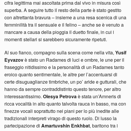
cifra legittima mai ascoltata prima dal vivo in misura così
superba. A seguire tutto il resto della parte è stato gestito
con altrettanta bravura – insieme a una resa scenica di una
femminilità tra il sensuale e il felino – anche se è venuto a
mancare a causa della pioggia il duetto finale, in cui i
momenti stellari si sarebbero sicuramente ripetuti.
Al suo fianco, compagno sulla scena come nella vita,
Yusif
Eyvazov
è stato un Radames di luci e ombre, le une per il
fraseggio nitidissimo e la personalità di un Radames tanto
eroico quanto sentimentale, le altre per l’accentuarsi di
certe disuguaglianze timbriche, un po’ aride e gutturali, che
hanno da sempre contraddistinto questo tenore, per altro
interessantissimo.
Olesya Petrova
è stata un’Amneris di
ricca vocalità in alto quanto talvolta rauca in basso, ma con
finezze vocali soprattutto nei piani per lo più inedite alle
tradizionali interpreti virago di questo ruolo. Di lusso la
partecipazione di
Amartuvshin Enkhbat
, baritono tra i