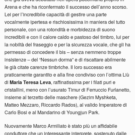
Arena e che ha riconfermato il successo dell’anno scorso.
Lei per l’incredibile capacità di gestire una parte
vocalmente ipertesa e rischiosissima in maniera del tutto
personale, con una rotondità e morbidezza di suono
incredibili e con il calore caldo e pastoso del timbro, lui per
la nobiltà del fraseggio e per la sicurezza vocale, che gli ha
permesso di concedere il bis – senza nemmeno troppe
insistenze – del “Nessun dorma” e di riscattare abilmente
le già citate carenze timbriche. Il loro successo era
praticamente garantito e alla fine condiviso con l’ottima Liù
di
Maria Teresa Leva
, raffinatissima per i filati puri e
cristallini, meno con l’usurato Timur di Ferruccio Furlanetto,
insieme al terzetto delle maschere (Gezim Myshketa,
Matteo Mezzaro, Riccardo Rados), al valido Imperatore di
Carlo Bosi e al Mandarino di Youngjun Park.
Nuovamente Marco Armiliato è stato più un affidabile
conduttore che un interessante interprete, sostenuto dalle