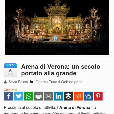
Arena di Verona: un secolo
AGO
6
portato alla grande
2022
Silvia Poletti
Opera
•
Tutto il Web ne parla
Condividi
Prossima al secolo di attività, l’
Arena di Verona
ha
mantenuto fede con la sua 99^ edizione al livello artistico