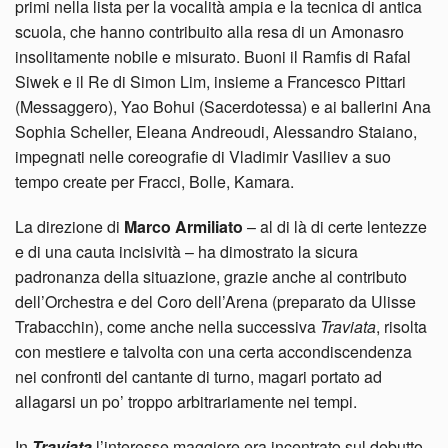
primi nella lista per la vocalità ampia e la tecnica di antica
scuola, che hanno contribuito alla resa di un Amonasro
insolitamente nobile e misurato. Buoni il Ramfis di Rafal
Siwek e il Re di Simon Lim, insieme a Francesco Pittari
(Messaggero), Yao Bohui (Sacerdotessa) e ai ballerini Ana
Sophia Scheller, Eleana Andreoudi, Alessandro Staiano,
impegnati nelle coreografie di Vladimir Vasiliev a suo
tempo create per Fracci, Bolle, Kamara.
La direzione di
Marco Armiliato
– al di là di certe lentezze
e di una cauta incisività – ha dimostrato la sicura
padronanza della situazione, grazie anche al contributo
dell’Orchestra e del Coro dell’Arena (preparato da Ulisse
Trabacchin), come anche nella successiva
Traviata
, risolta
con mestiere e talvolta con una certa accondiscendenza
nei confronti del cantante di turno, magari portato ad
allagarsi un po’ troppo arbitrariamente nei tempi.
In
Traviata
l’interesse maggiore era incentrato sul debutto