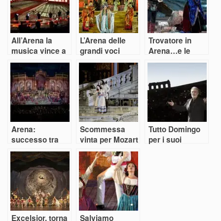
All’Arena la
L’Arena delle
Trovatore in
musica vince a
grandi voci
Arena…e le
dispetto del
stelle stanno a
virus e del
cantare
maltempo
Arena:
Scommessa
Tutto Domingo
successo tra
vinta per Mozart
per i suoi
sfarzo e
in Arena
cinquant’anni in
minimalismo
Arena
pensando a
Zeffirelli
Excelsior, torna
Salviamo