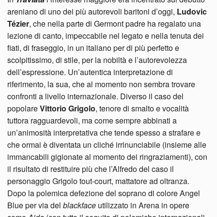
areniano di uno dei più autorevoli baritoni d’oggi,
Ludovic
Tézier
, che nella parte di Germont padre ha regalato una
lezione di canto, impeccabile nel legato e nella tenuta dei
fiati, di fraseggio, in un italiano per di più perfetto e
scolpitissimo, di stile, per la nobiltà e l’autorevolezza
dell’espressione. Un’autentica interpretazione di
riferimento, la sua, che al momento non sembra trovare
confronti a livello internazionale. Diverso il caso del
popolare
Vittorio Grigolo
, tenore di smalto e vocalità
tuttora ragguardevoli, ma come sempre abbinati a
un’animosità interpretativa che tende spesso a strafare e
che ormai è diventata un cliché irrinunciabile (insieme alle
immancabili gigionate al momento dei ringraziamenti), con
il risultato di restituire più che l’Alfredo del caso il
personaggio Grigolo tout-court, mattatore ad oltranza.
Dopo la polemica defezione del soprano di colore Angel
Blue per via del
blackface
utilizzato in Arena in opere