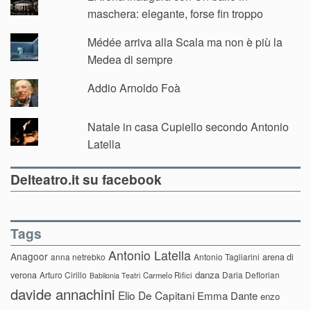
maschera: elegante, forse fin troppo
Médée arriva alla Scala ma non è più la
Medea di sempre
Addio Arnoldo Foà
Natale in casa Cupiello secondo Antonio
Latella
Delteatro.it su facebook
Tags
Antonio Latella
Anagoor
anna netrebko
Antonio Tagliarini
arena di
danza
verona
Arturo Cirillo
Daria Deflorian
Carmelo Rifici
Babilonia Teatri
davide annachini
Elio De Capitani
Emma Dante
enzo