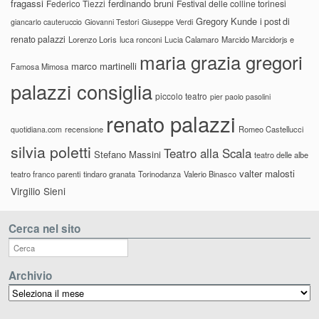
fragassi
ferdinando bruni
Federico Tiezzi
Festival delle colline torinesi
Gregory Kunde
i post di
giancarlo cauteruccio
Giovanni Testori
Giuseppe Verdi
renato palazzi
Lorenzo Loris
luca ronconi
Lucia Calamaro
Marcido Marcidorjs e
maria grazia gregori
marco martinelli
Famosa Mimosa
palazzi consiglia
piccolo teatro
pier paolo pasolini
renato palazzi
recensione
Romeo Castellucci
quotidiana.com
silvia poletti
Teatro alla Scala
Stefano Massini
teatro delle albe
valter malosti
teatro franco parenti
tindaro granata
Torinodanza
Valerio Binasco
Virgilio Sieni
Cerca nel sito
Archivio
Archivio