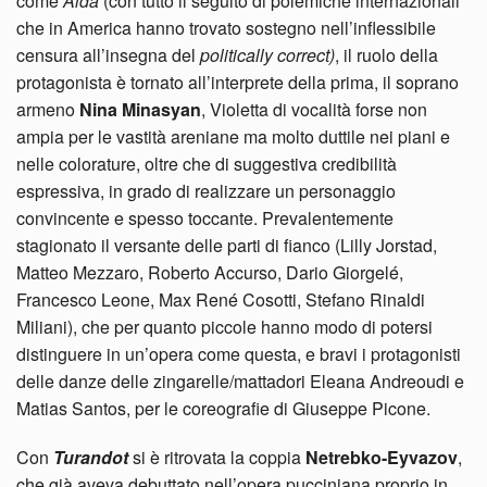
come
Aida
(con tutto il seguito di polemiche internazionali
che in America hanno trovato sostegno nell’inflessibile
censura all’insegna del
politically correct)
, il ruolo della
protagonista è tornato all’interprete della prima, il soprano
armeno
Nina Minasyan
, Violetta di vocalità forse non
ampia per le vastità areniane ma molto duttile nei piani e
nelle colorature, oltre che di suggestiva credibilità
espressiva, in grado di realizzare un personaggio
convincente e spesso toccante. Prevalentemente
stagionato il versante delle parti di fianco (Lilly Jorstad,
Matteo Mezzaro, Roberto Accurso, Dario Giorgelé,
Francesco Leone, Max René Cosotti, Stefano Rinaldi
Miliani), che per quanto piccole hanno modo di potersi
distinguere in un’opera come questa, e bravi i protagonisti
delle danze delle zingarelle/mattadori Eleana Andreoudi e
Matias Santos, per le coreografie di Giuseppe Picone.
Con
Turandot
si è ritrovata la coppia
Netrebko-Eyvazov
,
che già aveva debuttato nell’opera pucciniana proprio in