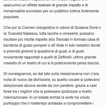
assicurino un effetto teatrale di grande impatto e di
immancabile successo per un pubblico tuttora fortemente
popolare.
Che poi la
Carmen
oleografica in odore di Gustave Doré o
la
Turandot
fiabesca, tutta lacche e cineserie, possano
risultare più risolte rispetto alla
Traviata
in formato casa di
bambola di gusto pompier o all’
Aida
in tubi metallici dorati
e piramidi girevoli è questione di gusti, e di gusti
ovviamente rapportati a quelli di Zeffirelli, ultimo grande
maestro di un teatro di cui si è praticamente persa traccia.
Di conseguenza, se dal lato sulla messinscena non c’era
nulla di nuovo da dichiarare, su quello vocale si potevano
selezionare alcune serate da non perdere, grazie a cast
forse tra i migliori che si potessero ipotizzare a livello
internazionale. In un’estate torrida la sorte ha voluto
purtroppo che il maltempo andasse a compromettere i