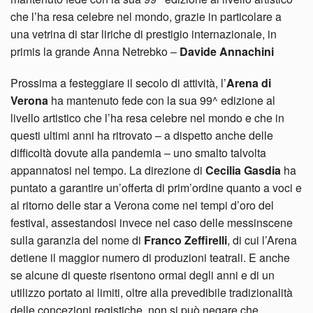
che l’ha resa celebre nel mondo, grazie in particolare a
una vetrina di star liriche di prestigio internazionale, in
primis la grande Anna Netrebko –
Davide Annachini
Prossima a festeggiare il secolo di attività, l’
Arena di
Verona
ha mantenuto fede con la sua 99^ edizione al
livello artistico che l’ha resa celebre nel mondo e che in
questi ultimi anni ha ritrovato – a dispetto anche delle
difficoltà dovute alla pandemia – uno smalto talvolta
appannatosi nel tempo. La direzione di
Cecilia Gasdia
ha
puntato a garantire un’offerta di prim’ordine quanto a voci e
al ritorno delle star a Verona come nei tempi d’oro del
festival, assestandosi invece nel caso delle messinscene
sulla garanzia del nome di
Franco Zeffirelli
, di cui l’Arena
detiene il maggior numero di produzioni teatrali. E anche
se alcune di queste risentono ormai degli anni e di un
utilizzo portato ai limiti, oltre alla prevedibile tradizionalità
delle concezioni registiche, non si può negare che