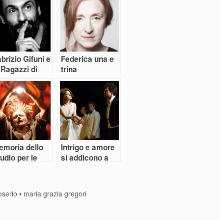
brizio Gifuni e
Federica una e
“Ragazzi di
trina
ta” di PPP
emoria dello
Intrigo e amore
udio per le
si addicono a
erve
Lev Dodin
roserio
•
maria grazia gregori