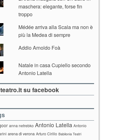
maschera: elegante, forse fin
troppo
Médée arriva alla Scala ma non è
più la Medea di sempre
Addio Arnoldo Foà
Natale in casa Cupiello secondo
Antonio Latella
teatro.it su facebook
gs
Antonio Latella
goor
anna netrebko
Antonio
arini
arena di verona
Arturo Cirillo
Babilonia Teatri