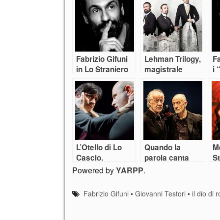
Fabrizio Gifuni
Lehman Trilogy,
Fa
in Lo Straniero
magistrale
i 
di Camus
storia di un
vi
crollo
L’Otello di Lo
Quando la
M
Cascio.
parola canta
St
Shakespeare e
S
Powered by
YARPP
.
ritorno
Fabrizio Gifuni
•
Giovanni Testori
•
il dio di 