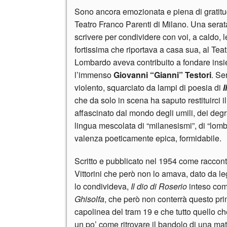
Sono ancora emozionata e piena di gratitud
Teatro Franco Parenti di Milano. Una serata 
scrivere per condividere con voi, a caldo,
fortissima che riportava a casa sua, al Tea
Lombardo aveva contribuito a fondare in
l’immenso
Giovanni “Gianni” Testori
. Se
violento, squarciato da lampi di poesia di
I
che da solo in scena ha saputo restituirci il 
affascinato dal mondo degli umili, dei degr
lingua mescolata di “milanesismi”, di “lom
valenza poeticamente epica, formidabile.
Scritto e pubblicato nel 1954 come racconto 
Vittorini che però non lo amava, dato da l
lo condivideva,
Il dio di Roserio
inteso com
Ghisolfa
, che però non conterrà questo pr
capolinea del tram 19 e che tutto quello c
un po’ come ritrovare il bandolo di una mata