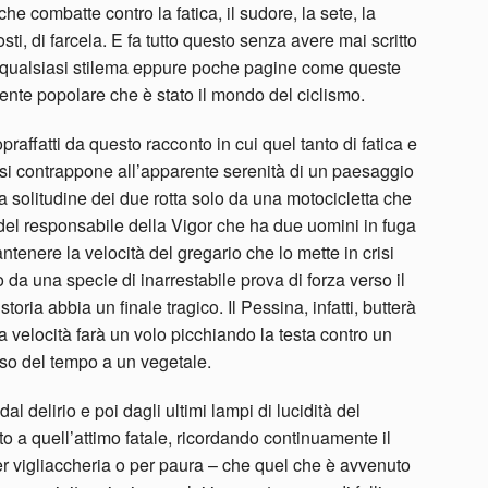
e combatte contro la fatica, il sudore, la sete, la
sti, di farcela. E fa tutto questo senza avere mai scritto
di qualsiasi stilema eppure poche pagine come queste
ente popolare che è stato il mondo del ciclismo.
raffatti da questo racconto in cui quel tanto di fatica e
iù si contrappone all’apparente serenità di un paesaggio
solitudine dei due rotta solo da una motocicletta che
del responsabile della Vigor che ha due uomini in fuga
antenere la velocità del gregario che lo mette in crisi
 da una specie di inarrestabile prova di forza verso il
storia abbia un finale tragico. Il Pessina, infatti, butterà
ta velocità farà un volo picchiando la testa contro un
rso del tempo a un vegetale.
al delirio e poi dagli ultimi lampi di lucidità del
to a quell’attimo fatale, ricordando continuamente il
r vigliaccheria o per paura – che quel che è avvenuto