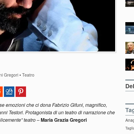
ni Gregori
•
Teatro
Del
sse emozioni che ci dona Fabrizio Gifuni, magnifico,
Ta
anni Testori. Protagonista di un teatro di narrazione che
plicemente” teatro
–
Maria Grazia Gregori
Ana
Tagli