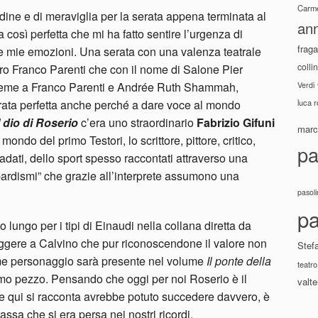
Carme
ine e di meraviglia per la serata appena terminata al
ann
così perfetta che mi ha fatto sentire l’urgenza di
fraga
 le mie emozioni. Una serata con una valenza teatrale
colli
tro Franco Parenti che con il nome di Salone Pier
sieme a Franco Parenti e Andrée Ruth Shammah,
Verdi
luca 
rata perfetta anche perché a dare voce al mondo
l dio di Roserio
c’era uno straordinario
Fabrizio Gifuni
marco
mondo del primo Testori, lo scrittore, pittore, critico,
pa
adati, dello sport spesso raccontati attraverso una
bardismi” che grazie all’interprete assumono una
pasoli
pa
lungo per i tipi di Einaudi nella collana diretta da
eggere a Calvino che pur riconoscendone il valore non
Stef
e personaggio sarà presente nel volume
Il ponte della
teatro
imo pezzo. Pensando che oggi per noi Roserio è il
valte
he qui si racconta avrebbe potuto succedere davvero, è
ssa che si era persa nei nostri ricordi.