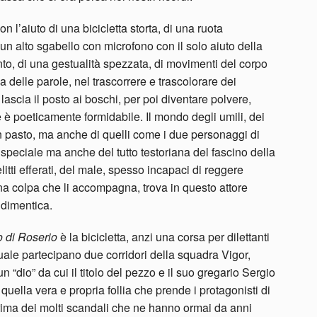
n l’aiuto di una bicicletta storta, di una ruota
un alto sgabello con microfono con il solo aiuto della
o, di una gestualità spezzata, di movimenti del corpo
 delle parole, nel trascorrere e trascolorare dei
ascia il posto ai boschi, per poi diventare polvere,
e è poeticamente formidabile. Il mondo degli umili, dei
un pasto, ma anche di quelli come i due personaggi di
to speciale ma anche del tutto testoriana del fascino della
litti efferati, del male, spesso incapaci di reggere
una colpa che li accompagna, trova in questo attore
 dimentica.
io
d
i Roserio
è la bicicletta, anzi una corsa per dilettanti
quale partecipano due corridori della squadra Vigor,
n “dio” da cui il titolo del pezzo e il suo gregario Sergio
uella vera e propria follia che prende i protagonisti di
prima dei molti scandali che ne hanno ormai da anni