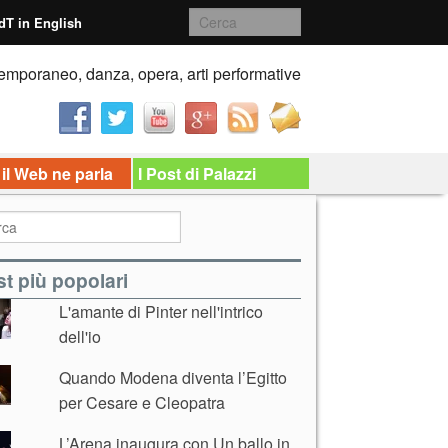
dT in English
emporaneo, danza, opera, arti performative
 il Web ne parla
I Post di Palazzi
t più popolari
L'amante di Pinter nell'intrico
dell'io
Quando Modena diventa l’Egitto
per Cesare e Cleopatra
L’Arena inaugura con Un ballo in