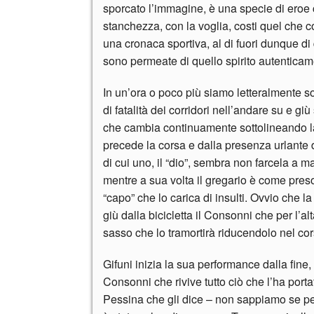
sporcato l’immagine, è una specie di eroe ch
stanchezza, con la voglia, costi quel che co
una cronaca sportiva, al di fuori dunque 
sono permeate di quello spirito autenticam
In un’ora o poco più siamo letteralmente sop
di fatalità dei corridori nell’andare su e g
che cambia continuamente sottolineando la 
precede la corsa e dalla presenza urlante 
di cui uno, il “dio”, sembra non farcela a m
mentre a sua volta il gregario è come preso
“capo” che lo carica di insulti. Ovvio che la 
giù dalla bicicletta il Consonni che per l’al
sasso che lo tramortirà riducendolo nel co
Gifuni inizia la sua performance dalla fine, d
Consonni che rivive tutto ciò che l’ha porta
Pessina che gli dice – non sappiamo se pe