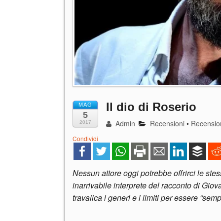
Il dio di Roserio
MAG
5
Admin
Recensioni
•
Recensio
2017
Condividi
Nessun attore oggi potrebbe offrirci le ste
inarrivabile interprete del racconto di Giov
travalica i generi e i limiti per essere “sem