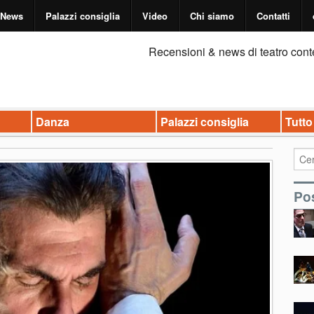
News
Palazzi consiglia
Video
Chi siamo
Contatti
Recensioni & news di teatro cont
Danza
Palazzi consiglia
Tutto
Pos