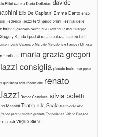
davide
danza
Daria Deflorian
lo Rifici
achini
Elio De Capitani
Emma Dante
enzo
ssi
ferdinando bruni
Federico Tiezzi
Festival delle
ne torinesi
giancarlo cauteruccio
Giovanni Testori
Giuseppe
Gregory Kunde
i post di renato palazzi
Lorenzo Loris
ronconi
Lucia Calamaro
Marcido Marcidorjs e Famosa Mimosa
maria grazia gregori
 martinelli
lazzi consiglia
piccolo teatro
pier paolo
renato
recensione
ni
quotidiana.com
lazzi
silvia poletti
Romeo Castellucci
Teatro alla Scala
ano Massini
teatro delle albe
 franco parenti
tindaro granata
Torinodanza
Valerio Binasco
Virgilio Sieni
r malosti