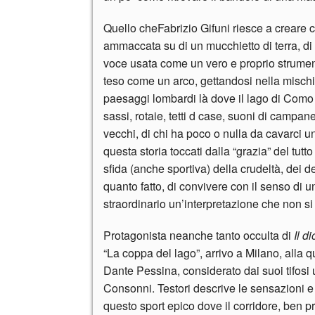
Quello cheFabrizio Gifuni riesce a creare co
ammaccata su di un mucchietto di terra, di 
voce usata come un vero e proprio strument
teso come un arco, gettandosi nella mischia
paesaggi lombardi là dove il lago di Como l
sassi, rotaie, tetti d case, suoni di campan
vecchi, di chi ha poco o nulla da cavarci 
questa storia toccati dalla “grazia” del tut
sfida (anche sportiva) della crudeltà, dei de
quanto fatto, di convivere con il senso di 
straordinario un’interpretazione che non si
Protagonista neanche tanto occulta di
Il d
“La coppa del lago”, arrivo a Milano, alla 
Dante Pessina, considerato dai suoi tifosi u
Consonni. Testori descrive le sensazioni e q
questo sport epico dove il corridore, ben 