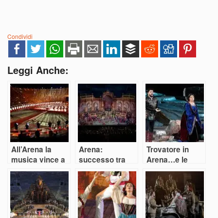
Condividi
Leggi Anche:
All’Arena la
Arena:
Trovatore in
musica vince a
successo tra
Arena…e le
dispetto del
sfarzo e
stelle stanno a
virus e del
minimalismo
cantare
maltempo
pensando a
Zeffirelli