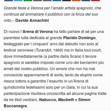
Grande festa a Verona per l’amato artista spagnolo, che
continua ad ammaliare il pubblico con la forza del suo
mito.
–
Davide Annachini
Di nuovo l’
Arena di Verona
ha fatto parlare di sé per una
parentesi tutta dedicata al grande
Placido Domingo
,
festeggiato per i cinquant’ anni dal debutto non solo al
festival veronese (
Turandot
, 1969) ma in Italia tout-court,
dove immediatamente (a partire dalla Scala) il tenore
spagnolo si sarebbe imposto come uno dei beniamini più
amati dal nostro pubblico. Un amore che non ha mai
conosciuto appannamenti di sorta, tanto da stupire come
riesca tuttora a garantire l’esaurito in un’Arena di
quindicimila fedelissimi solo per un Gala, in cui la sua
partecipazione risultava circoscritta ad alcune pagine tratte
da tre titoli verdiani,
Nabucco, Macbeth
e
Simon
Boccanegra
.