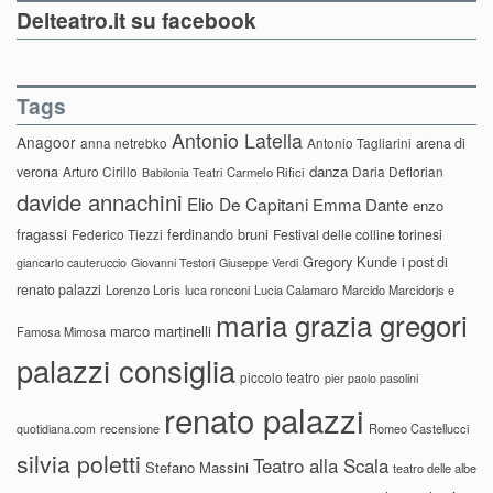
Delteatro.it su facebook
Tags
Antonio Latella
Anagoor
anna netrebko
Antonio Tagliarini
arena di
danza
verona
Arturo Cirillo
Daria Deflorian
Carmelo Rifici
Babilonia Teatri
davide annachini
Elio De Capitani
Emma Dante
enzo
fragassi
ferdinando bruni
Federico Tiezzi
Festival delle colline torinesi
Gregory Kunde
i post di
giancarlo cauteruccio
Giovanni Testori
Giuseppe Verdi
renato palazzi
Lorenzo Loris
luca ronconi
Lucia Calamaro
Marcido Marcidorjs e
maria grazia gregori
marco martinelli
Famosa Mimosa
palazzi consiglia
piccolo teatro
pier paolo pasolini
renato palazzi
recensione
Romeo Castellucci
quotidiana.com
silvia poletti
Teatro alla Scala
Stefano Massini
teatro delle albe