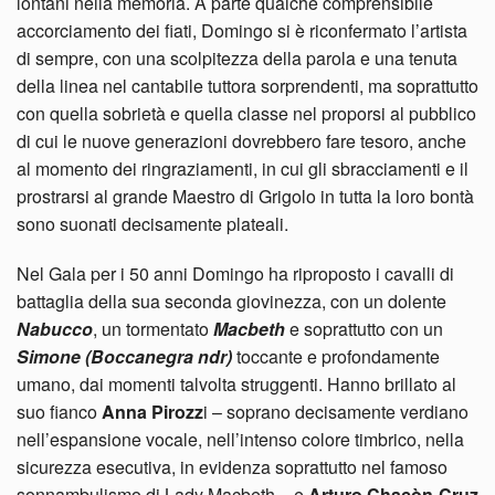
lontani nella memoria. A parte qualche comprensibile
accorciamento dei fiati, Domingo si è riconfermato l’artista
di sempre, con una scolpitezza della parola e una tenuta
della linea nel cantabile tuttora sorprendenti, ma soprattutto
con quella sobrietà e quella classe nel proporsi al pubblico
di cui le nuove generazioni dovrebbero fare tesoro, anche
al momento dei ringraziamenti, in cui gli sbracciamenti e il
prostrarsi al grande Maestro di Grigolo in tutta la loro bontà
sono suonati decisamente plateali.
Nel Gala per i 50 anni Domingo ha riproposto i cavalli di
battaglia della sua seconda giovinezza, con un dolente
Nabucco
, un tormentato
Macbeth
e soprattutto con un
Simone (Boccanegra ndr)
toccante e profondamente
umano, dai momenti talvolta struggenti. Hanno brillato al
suo fianco
Anna Pirozz
i – soprano decisamente verdiano
nell’espansione vocale, nell’intenso colore timbrico, nella
sicurezza esecutiva, in evidenza soprattutto nel famoso
sonnambulismo di Lady Macbeth – e
Arturo Chacòn-Cruz