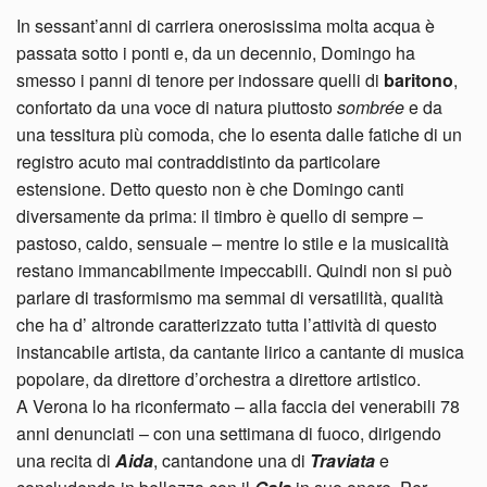
In sessant’anni di carriera onerosissima molta acqua è
passata sotto i ponti e, da un decennio, Domingo ha
smesso i panni di tenore per indossare quelli di
baritono
,
confortato da una voce di natura piuttosto
sombrée
e da
una tessitura più comoda, che lo esenta dalle fatiche di un
registro acuto mai contraddistinto da particolare
estensione. Detto questo non è che Domingo canti
diversamente da prima: il timbro è quello di sempre –
pastoso, caldo, sensuale – mentre lo stile e la musicalità
restano immancabilmente impeccabili. Quindi non si può
parlare di trasformismo ma semmai di versatilità, qualità
che ha d’ altronde caratterizzato tutta l’attività di questo
instancabile artista, da cantante lirico a cantante di musica
popolare, da direttore d’orchestra a direttore artistico.
A Verona lo ha riconfermato – alla faccia dei venerabili 78
anni denunciati – con una settimana di fuoco, dirigendo
una recita di
Aida
, cantandone una di
Traviata
e