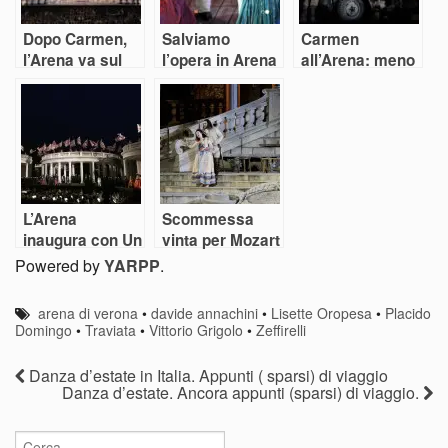
Dopo Carmen,
Salviamo
Carmen
l’Arena va sul
l’opera in Arena
all’Arena: meno
classico con
e ridiamola al
spettacolarità e
Aida e Turandot
mondo
più regia
di Zeffirelli
L’Arena
Scommessa
inaugura con Un
vinta per Mozart
ballo in
in Arena
Powered by
YARPP
.
maschera:
elegante, forse
arena di verona
•
davide annachini
•
Lisette Oropesa
•
Placido
fin troppo
Domingo
•
Traviata
•
Vittorio Grigolo
•
Zeffirelli
Danza d’estate in Italia. Appunti ( sparsi) di viaggio
Danza d’estate. Ancora appunti (sparsi) di viaggio.