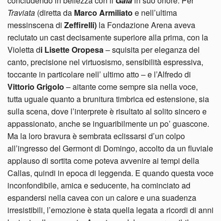
concludendo in bellezza con il
Gala
in suo onore. Per
Traviata
(diretta da
Marco Armiliato
e nell’ultima
messinscena di
Zeffirelli)
la Fondazione Arena aveva
reclutato un cast decisamente superiore alla prima, con la
Violetta d
i Lisette Oropesa
– squisita per eleganza del
canto, precisione nel virtuosismo, sensibilità espressiva,
toccante in particolare nell’ ultimo atto – e l’Alfredo di
Vittorio Grigolo
– aitante come sempre sia nella voce,
tutta uguale quanto a brunitura timbrica ed estensione, sia
sulla scena, dove l’interprete è risultato al solito sincero e
appassionato, anche se inguaribilmente un po’ guascone.
Ma la loro bravura è sembrata eclissarsi d’un colpo
all’ingresso del Germont di Domingo, accolto da un fluviale
applauso di sortita come poteva avvenire ai tempi della
Callas, quindi in epoca di leggenda. E quando questa voce
inconfondibile, amica e seducente, ha cominciato ad
espandersi nella cavea con un calore e una suadenza
irresistibili, l’emozione è stata quella legata a ricordi di anni