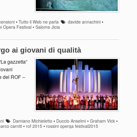
ensioni
•
Tutto il Web ne parla
davide annachini
•
i Opera Festival
•
Salome Jicia
go ai giovani di qualità
“La gazzetta”
giovani
ne del ROF –
ni
Damiano Michieletto
•
Duccio Anselmi
•
Graham Vick
•
arco carniti
•
rof 2015
•
rossini operqa festival2015