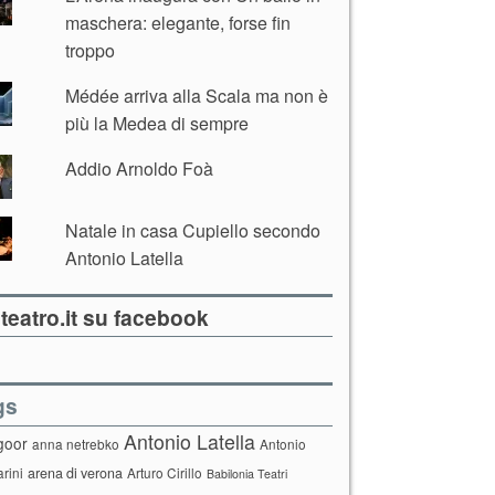
maschera: elegante, forse fin
troppo
Médée arriva alla Scala ma non è
più la Medea di sempre
Addio Arnoldo Foà
Natale in casa Cupiello secondo
Antonio Latella
teatro.it su facebook
gs
Antonio Latella
goor
anna netrebko
Antonio
arini
arena di verona
Arturo Cirillo
Babilonia Teatri