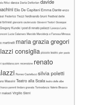
davide
danza
Daria Deflorian
lo Rifici
achini
Elio De Capitani
Emma Dante
enzo
ssi
ferdinando bruni
Federico Tiezzi
Festival delle
ne torinesi
giancarlo cauteruccio
Giovanni Testori
Giuseppe
Gregory Kunde
i post di renato palazzi
Lorenzo Loris
ronconi
Lucia Calamaro
Marcido Marcidorjs e Famosa Mimosa
maria grazia gregori
 martinelli
lazzi consiglia
piccolo teatro
pier paolo
renato
recensione
ni
quotidiana.com
lazzi
silvia poletti
Romeo Castellucci
Teatro alla Scala
ano Massini
teatro delle albe
 franco parenti
tindaro granata
Torinodanza
Valerio Binasco
Virgilio Sieni
r malosti