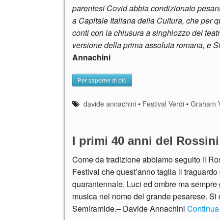
parentesi Covid abbia condizionato pesant
a Capitale Italiana della Cultura, che per 
conti con la chiusura a singhiozzo dei teatri
versione della prima assoluta romana, e S
Annachini
Per saperne di più
davide annachini
•
Festival Verdi
•
Graham V
I primi 40 anni del Rossin
Come da tradizione abbiamo seguito il Ro
Festival che quest’anno taglia il traguardo
quarantennale. Luci ed ombre ma sempre
musica nel nome del grande pesarese. Si
Semiramide.– Davide Annachini
Continua