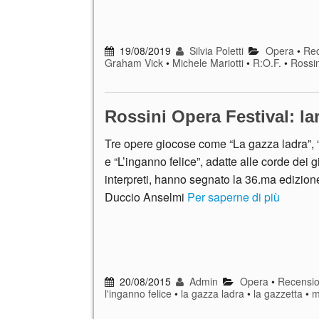
19/08/2019
Silvia Poletti
Opera
•
Rec
Graham Vick
•
Michele Mariotti
•
R:O.F.
•
Rossin
Rossini Opera Festival: lar
Tre opere giocose come “La gazza ladra”, 
e “L’inganno felice”, adatte alle corde dei 
interpreti, hanno segnato la 36.ma edizio
Duccio Anselmi
Per saperne di più
20/08/2015
Admin
Opera
•
Recensio
l'inganno felice
•
la gazza ladra
•
la gazzetta
•
m