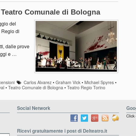
l Teatro Comunale di Bologna
ggio del
 Regio di
ti, dalle prove
 oggi e …
ensioni
Carlos Alvarez
•
Graham Vick
•
Michael Spyres
•
val
•
Teatro Comunale di Bologna
•
Teatro Regio Torino
Social Network
Goog
Click
Ricevi gratuitamente i post di Delteatro.it