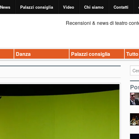
News
Palazzi consiglia
Video
Chi siamo
Contatti
Recensioni & news di teatro cont
Danza
Palazzi consiglia
Tutto
Pos