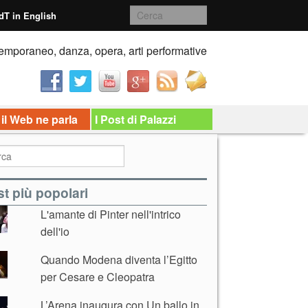
dT in English
emporaneo, danza, opera, arti performative
 il Web ne parla
I Post di Palazzi
t più popolari
L'amante di Pinter nell'intrico
dell'io
Quando Modena diventa l’Egitto
per Cesare e Cleopatra
L’Arena inaugura con Un ballo in