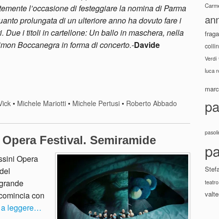
Carme
emente l’occasione di festeggiare la nomina di Parma
ann
quanto prolungata di un ulteriore anno ha dovuto fare i
. Due i titoli in cartellone: Un ballo in maschera, nella
fraga
imon Boccanegra in forma di concerto.-
Davide
colli
Verdi
luca 
marco
pa
ick
•
Michele Mariotti
•
Michele Pertusi
•
Roberto Abbado
pasoli
i Opera Festival. Semiramide
pa
ssini Opera
Stef
 del
 grande
teatro
valte
 comincia con
 a leggere…