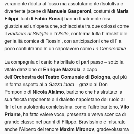
veramente ridotta all’osso ma assolutamente risolutiva e
divertente (scene di
Manuela Gasperoni
, costumi di
Maria
Filippi
, luci di
Fabio Rossi
) hanno finalmente reso
giustizia ad un’opera che, schiacciata tra due colossi come
il
Barbiere di Siviglia
e l’
Otello
, conferma tutta l’irresistibile
genialità comica di Rossini, con anticipazioni che di lì a
poco confluiranno in un capolavoro come
La Cenerentola
.
La compagnia di canto ha brillato di pari passo – sotto la
vitale direzione di
Enrique Mazzola
, a capo
dell’
Orchestra del Teatro Comunale di Bologna
, qui più
in forma rispetto alla
Gazza ladra
– grazie al Don
Pomponio di
Nicola Alaimo
, baritono che ha sfruttato la
sua fisicità imponente e il dialetto napoletano del ruolo ai
fini di un’autoironia comicissima, come l’altro baritono,
Vito
Priante
, ha fatto valere voce, presenza e verve scenica di
grande classe nei panni di Filippo. Bravissimo e misurato
anche l’Alberto del tenore
Maxim Mironov
, gradevolissima