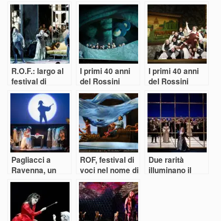
R.O.F.: largo al
I primi 40 anni
I primi 40 anni
festival di
del Rossini
del Rossini
qualità
Opera Festival.
Opera Festival.
Semiramide
La sorpresa è
L’equivoco
stavagante
Pagliacci a
ROF, festival di
Due rarità
Ravenna, un
voci nel nome di
illuminano il
festival per
Rossini
Donizetti Opera
giovani talenti
Festival