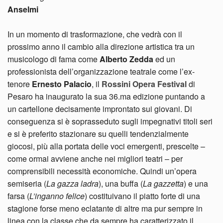
Anselmi
In un momento di trasformazione, che vedrà con il
prossimo anno il cambio alla direzione artistica tra un
musicologo di fama come
Alberto Zedda
ed un
professionista dell’organizzazione teatrale come l’ex-
tenore
Ernesto Palacio
, il
Rossini Opera Festival
di
Pesaro ha inaugurato la sua 36.ma edizione puntando a
un cartellone decisamente improntato sui giovani. Di
conseguenza si è soprasseduto sugli impegnativi titoli seri
e si è preferito stazionare su quelli tendenzialmente
giocosi, più alla portata delle voci emergenti, prescelte –
come ormai avviene anche nei migliori teatri – per
comprensibili necessità economiche. Quindi un’opera
semiseria (
La gazza ladra
), una buffa (
La gazzetta
) e una
farsa (
L’inganno felice
) costituivano il piatto forte di una
stagione forse meno eclatante di altre ma pur sempre in
linea con la classe che da sempre ha caratterizzato il