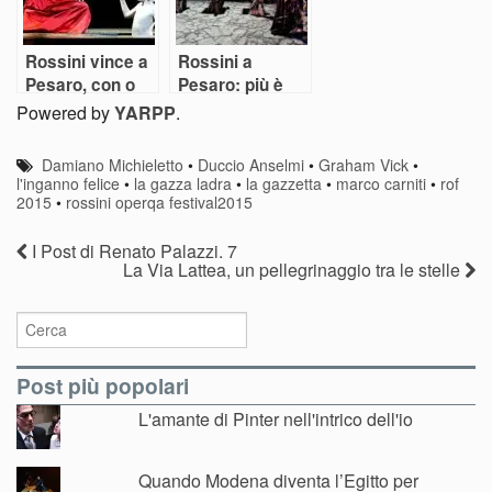
Rossini vince a
Rossini a
Pesaro, con o
Pesaro: più è
senza regia
raro, più piace
Powered by
YARPP
.
Damiano Michieletto
•
Duccio Anselmi
•
Graham Vick
•
l'inganno felice
•
la gazza ladra
•
la gazzetta
•
marco carniti
•
rof
2015
•
rossini operqa festival2015
I Post di Renato Palazzi. 7
La Via Lattea, un pellegrinaggio tra le stelle
Post più popolari
L'amante di Pinter nell'intrico dell'io
Quando Modena diventa l’Egitto per