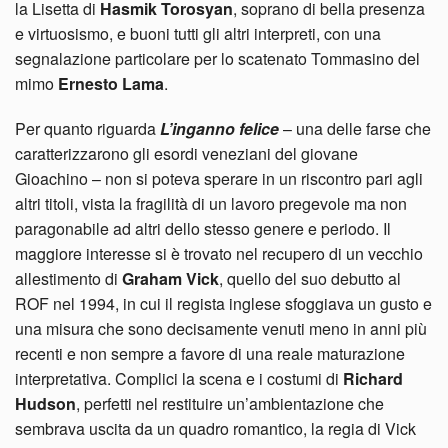
la Lisetta di
Hasmik Torosyan
, soprano di bella presenza
e virtuosismo, e buoni tutti gli altri interpreti, con una
segnalazione particolare per lo scatenato Tommasino del
mimo
Ernesto Lama
.
Per quanto riguarda
L’inganno felice
– una delle farse che
caratterizzarono gli esordi veneziani del giovane
Gioachino – non si poteva sperare in un riscontro pari agli
altri titoli, vista la fragilità di un lavoro pregevole ma non
paragonabile ad altri dello stesso genere e periodo. Il
maggiore interesse si è trovato nel recupero di un vecchio
allestimento di
Graham Vick
, quello del suo debutto al
ROF nel 1994, in cui il regista inglese sfoggiava un gusto e
una misura che sono decisamente venuti meno in anni più
recenti e non sempre a favore di una reale maturazione
interpretativa. Complici la scena e i costumi di
Richard
Hudson
, perfetti nel restituire un’ambientazione che
sembrava uscita da un quadro romantico, la regia di Vick