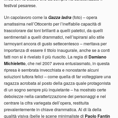
festival pesarese.
Un capolavoro come la
Gazza ladra
(foto) – opera
amatissima nell’Ottocento per l’ineffabile capacità di
trascolorare dai toni brillanti a quelli patetici, da quelli
sentimentali a quelli drammatici, nell’ispirarsi allo stile
larmoyant ancora di gusto settecentesco – meritava per
importanza di essere il titolo inaugurale, anche se a conti
fatti non si è rivelato il più riuscito. La regia di
Damiano
Michieletto
, che nel 2007 aveva entusiasmato, in questa
ripresa è sembrata invecchiata e nonostante alcuni
soluzioni tuttora felici – come quella di far volteggiare una
ragazza acrobata al posto della gazza quale protagonista
di un sogno sempre più inquietante – ha mostrato certe
debolezze nella caratterizzazione dei personaggi e nel
centrare la cifra variegata dell’opera, restituita
prevalentemente in chiave drammatica. Al di là della
qualità visiva (belle le scene minimaliste di
Paolo Fantin