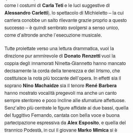
come i costumi di
Carla Teti
e le luci suggestive di
Alessandro Carletti
), lo spettacolo di Michieletto – la cui
carriera conobbe un salto rilevante grazie proprio a questo
successo – è quindi sembrato svolgersi a senso unico,
come d’altronde anche l’esecuzione musicale.
Tutte proiettate verso una lettura drammatica, vuoi la
direzione pur ammirevole di
Donato Renzetti
vuoi la
coppia degli innamorati Ninetta-Giannetto hanno mancato
decisamente la corda della tenerezza e del lirismo, che
costituisce la nota più toccante dell’opera. In effetti sia il
soprano
Nino Machaidze
sia il tenore
René Barbera
hanno mostrato vocalità pregevoli ma anche un canto
sempre stentoreo e poco incline alle sfumature affettuose.
Senz’altro più centrate le figure affidate ai due bassi, quella
del fuggitivo Fernando, cantata con bella voce e buona
partecipazione espressiva da
Alex Esposito
, e quella del
tirannico Podestà, in cui il giovane
Marko Mimica
si è