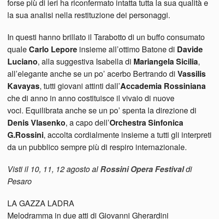
forse più di ieri ha riconfermato intatta tutta la sua qualità e
la sua analisi nella restituzione dei personaggi.
In questi hanno brillato il Tarabotto di un buffo consumato
quale
Carlo Lepore
insieme all’ottimo Batone di
Davide
Luciano
, alla suggestiva Isabella di
Mariangela Sicilia
,
all’elegante anche se un po’ acerbo Bertrando di
Vassilis
Kavayas
, tutti giovani attinti dall’
Accademia Rossiniana
che di anno in anno costituisce il vivaio di nuove
voci. Equilibrata anche se un po’ spenta la direzione di
Denis Vlasenko
, a capo dell’
Orchestra Sinfonica
G.Rossini
, accolta cordialmente insieme a tutti gli interpreti
da un pubblico sempre più di respiro internazionale.
Visti il 10, 11, 12 agosto al
Rossini Opera Festival
di
Pesaro
LA GAZZA LADRA
Melodramma in due atti di Giovanni Gherardini