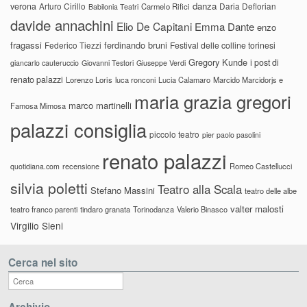
danza
verona
Arturo Cirillo
Daria Deflorian
Carmelo Rifici
Babilonia Teatri
davide annachini
Elio De Capitani
Emma Dante
enzo
fragassi
ferdinando bruni
Federico Tiezzi
Festival delle colline torinesi
Gregory Kunde
i post di
giancarlo cauteruccio
Giovanni Testori
Giuseppe Verdi
renato palazzi
Lorenzo Loris
luca ronconi
Lucia Calamaro
Marcido Marcidorjs e
maria grazia gregori
marco martinelli
Famosa Mimosa
palazzi consiglia
piccolo teatro
pier paolo pasolini
renato palazzi
recensione
Romeo Castellucci
quotidiana.com
silvia poletti
Teatro alla Scala
Stefano Massini
teatro delle albe
valter malosti
teatro franco parenti
tindaro granata
Torinodanza
Valerio Binasco
Virgilio Sieni
Cerca nel sito