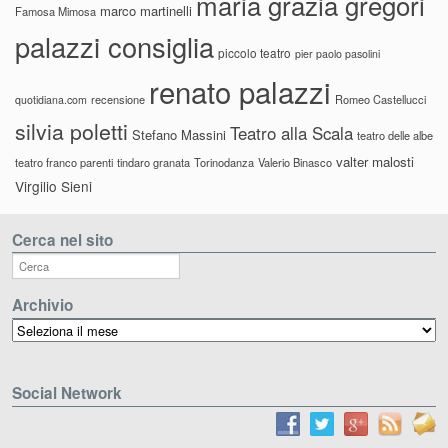
maria grazia gregori
marco martinelli
Famosa Mimosa
palazzi consiglia
piccolo teatro
pier paolo pasolini
renato palazzi
recensione
Romeo Castellucci
quotidiana.com
silvia poletti
Teatro alla Scala
Stefano Massini
teatro delle albe
valter malosti
teatro franco parenti
tindaro granata
Torinodanza
Valerio Binasco
Virgilio Sieni
Cerca nel sito
Archivio
Archivio
Social Network