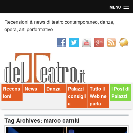
MENU
Home
Recensioni & news di teatro contemporaneo, danza,
opera, arti performative
Recensioni
Anticipazioni
News
Palazzi consiglia
Recens
News
Danza
Palazzi
Tutto il
I Post di
Video
ioni
consigli
Web ne
Palazzi
Chi siamo
a
parla
Contatti
Tag Archives:
marco carniti
dT in English