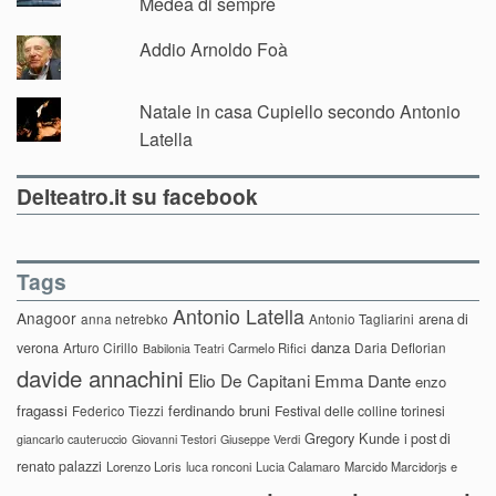
Medea di sempre
Addio Arnoldo Foà
Natale in casa Cupiello secondo Antonio
Latella
Delteatro.it su facebook
Tags
Antonio Latella
Anagoor
anna netrebko
Antonio Tagliarini
arena di
danza
verona
Arturo Cirillo
Daria Deflorian
Carmelo Rifici
Babilonia Teatri
davide annachini
Elio De Capitani
Emma Dante
enzo
fragassi
ferdinando bruni
Federico Tiezzi
Festival delle colline torinesi
Gregory Kunde
i post di
giancarlo cauteruccio
Giovanni Testori
Giuseppe Verdi
renato palazzi
Lorenzo Loris
luca ronconi
Lucia Calamaro
Marcido Marcidorjs e