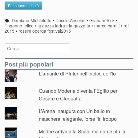
Per saperne di più
Damiano Michieletto
•
Duccio Anselmi
•
Graham Vick
•
l'inganno felice
•
la gazza ladra
•
la gazzetta
•
marco carniti
•
rof
2015
•
rossini operqa festival2015
Post più popolari
L'amante di Pinter nell'intrico dell'io
Quando Modena diventa l’Egitto per
Cesare e Cleopatra
L’Arena inaugura con Un ballo in
maschera: elegante, forse fin troppo
Médée arriva alla Scala ma non è più la