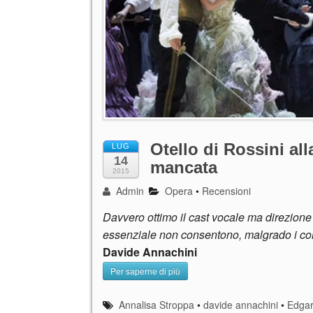
Otello di Rossini al
LUG
14
mancata
2015
Admin
Opera
•
Recensioni
Davvero ottimo il cast vocale ma direzione a
essenziale non consentono, malgrado i conv
Davide Annachini
Per saperne di più
Annalisa Stroppa
•
davide annachini
•
Edga