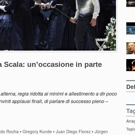
la Scala: un’occasione in parte
Del
lterna, regia ridotta ai minimi e allestimento a dir poco
inti applausi finali, di parlare di successo pieno
–
Ta
Ana
Tagli
rdo Rocha
•
Gregory Kunde
•
Juan Diego Florez
•
Jürgen