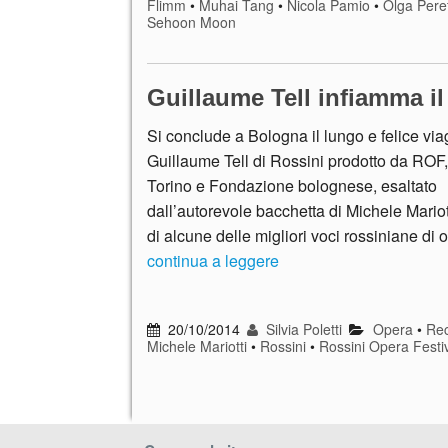
Flimm
•
Muhai Tang
•
Nicola Pamio
•
Olga Pere
Sehoon Moon
Guillaume Tell infiamma i
Si conclude a Bologna il lungo e felice via
Guillaume Tell di Rossini prodotto da ROF,
Torino e Fondazione bolognese, esaltato
dall’autorevole bacchetta di Michele Mariot
di alcune delle migliori voci rossiniane di
continua a leggere
20/10/2014
Silvia Poletti
Opera
•
Rec
Michele Mariotti
•
Rossini
•
Rossini Opera Festi