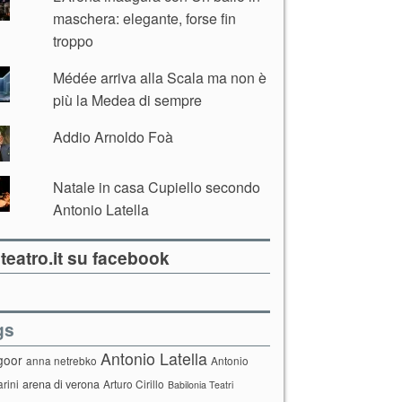
maschera: elegante, forse fin
troppo
Médée arriva alla Scala ma non è
più la Medea di sempre
Addio Arnoldo Foà
Natale in casa Cupiello secondo
Antonio Latella
teatro.it su facebook
gs
Antonio Latella
goor
anna netrebko
Antonio
arini
arena di verona
Arturo Cirillo
Babilonia Teatri