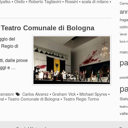
tyatko
•
Otello
•
Roberto Tagliavini
•
Rossini
•
scala di milano
•
Carme
ann
fraga
l Teatro Comunale di Bologna
colli
Verdi
ggio del
luca 
 Regio di
marco
pa
ti, dalle prove
 oggi e …
pasoli
pa
ensioni
Carlos Alvarez
•
Graham Vick
•
Michael Spyres
•
Stef
val
•
Teatro Comunale di Bologna
•
Teatro Regio Torino
teatro
valte