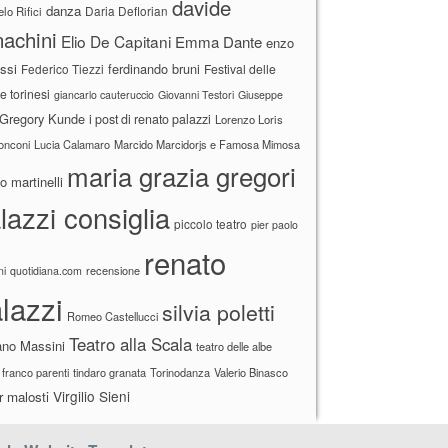
davide
danza
Daria Deflorian
lo Rifici
achini
Elio De Capitani
Emma Dante
enzo
ssi
ferdinando bruni
Federico Tiezzi
Festival delle
ne torinesi
giancarlo cauteruccio
Giovanni Testori
Giuseppe
Gregory Kunde
i post di renato palazzi
Lorenzo Loris
ronconi
Lucia Calamaro
Marcido Marcidorjs e Famosa Mimosa
maria grazia gregori
 martinelli
lazzi consiglia
piccolo teatro
pier paolo
renato
recensione
ni
quotidiana.com
lazzi
silvia poletti
Romeo Castellucci
Teatro alla Scala
ano Massini
teatro delle albe
 franco parenti
tindaro granata
Torinodanza
Valerio Binasco
Virgilio Sieni
r malosti