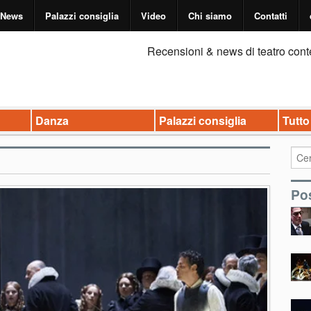
News
Palazzi consiglia
Video
Chi siamo
Contatti
Recensioni & news di teatro cont
Danza
Palazzi consiglia
Tutto
Pos