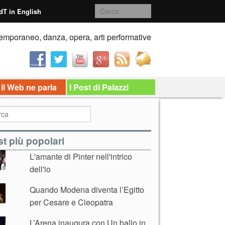
dT in English
emporaneo, danza, opera, arti performative
 il Web ne parla
I Post di Palazzi
t più popolari
L'amante di Pinter nell'intrico
dell'io
Quando Modena diventa l’Egitto
per Cesare e Cleopatra
L’Arena inaugura con Un ballo in