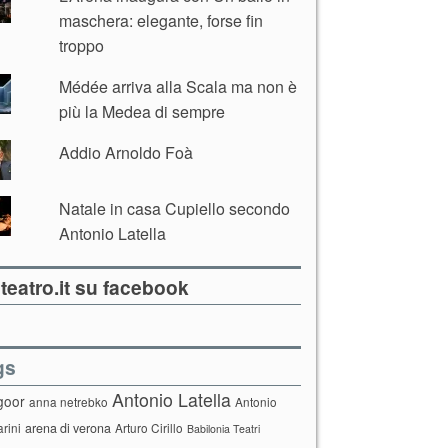
maschera: elegante, forse fin
troppo
Médée arriva alla Scala ma non è
più la Medea di sempre
Addio Arnoldo Foà
Natale in casa Cupiello secondo
Antonio Latella
teatro.it su facebook
gs
Antonio Latella
goor
anna netrebko
Antonio
arini
arena di verona
Arturo Cirillo
Babilonia Teatri