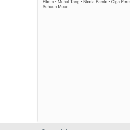
Flimm
•
Muhai Tang
•
Nicola Pamio
•
Olga Pere
Sehoon Moon