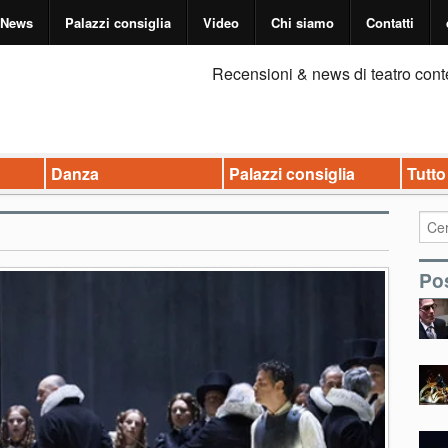
News
Palazzi consiglia
Video
Chi siamo
Contatti
Recensioni & news di teatro cont
Danza
Palazzi consiglia
Tutto
Pos