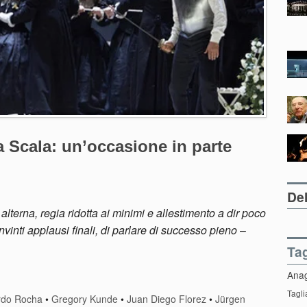
la Scala: un’occasione in parte
Del
lterna, regia ridotta ai minimi e allestimento a dir poco
inti applausi finali, di parlare di successo pieno
–
Ta
Ana
Tagli
rdo Rocha
•
Gregory Kunde
•
Juan Diego Florez
•
Jürgen