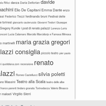
davide
danza
Daria Deflorian
lo Rifici
achini
Elio De Capitani
Emma Dante
enzo
ssi
ferdinando bruni
Federico Tiezzi
Festival delle
ne torinesi
giancarlo cauteruccio
Giovanni Testori
Giuseppe
Gregory Kunde
i post di renato palazzi
Lorenzo Loris
ronconi
Lucia Calamaro
Marcido Marcidorjs e Famosa Mimosa
maria grazia gregori
 martinelli
lazzi consiglia
piccolo teatro
pier paolo
renato
recensione
ni
quotidiana.com
lazzi
silvia poletti
Romeo Castellucci
Teatro alla Scala
ano Massini
teatro delle albe
 franco parenti
tindaro granata
Torinodanza
Valerio Binasco
Virgilio Sieni
r malosti