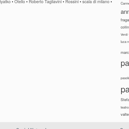
tyatko
•
Otello
•
Roberto Tagliavini
•
Rossini
•
scala di milano
•
Carme
ann
fraga
colli
Verdi
luca 
marco
pa
pasoli
pa
Stef
teatro
valte