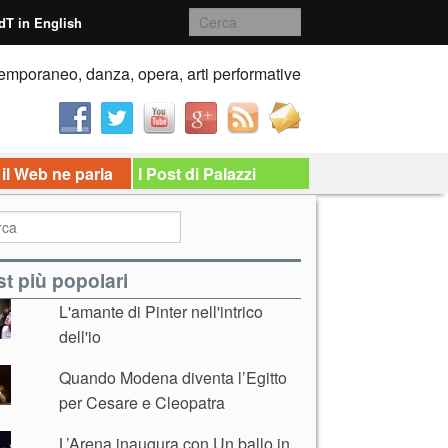
dT in English
emporaneo, danza, opera, arti performative
 il Web ne parla
I Post di Palazzi
t più popolari
L'amante di Pinter nell'intrico
dell'io
Quando Modena diventa l’Egitto
per Cesare e Cleopatra
L’Arena inaugura con Un ballo in