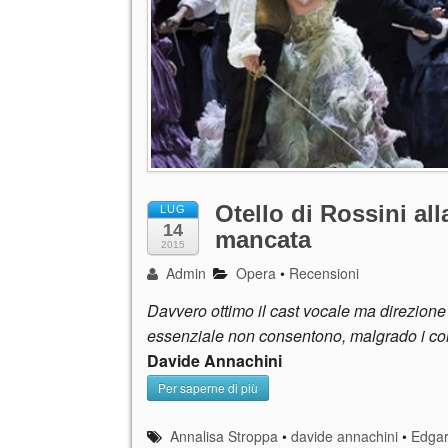
Otello di Rossini al
LUG
14
mancata
2015
Admin
Opera
•
Recensioni
Davvero ottimo il cast vocale ma direzione a
essenziale non consentono, malgrado i conv
Davide Annachini
Per saperne di più
Annalisa Stroppa
•
davide annachini
•
Edga